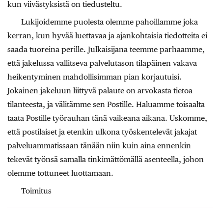
kun viivästyksistä on tiedusteltu.
Lukijoidemme puolesta olemme pahoillamme joka
kerran, kun hyvää luettavaa ja ajankohtaisia tiedotteita ei
saada tuoreina perille. Julkaisijana teemme parhaamme,
että jakelussa vallitseva palvelutason tilapäinen vakava
heikentyminen mahdollisimman pian korjautuisi.
Jokainen jakeluun liittyvä palaute on arvokasta tietoa
tilanteesta, ja välitämme sen Postille. Haluamme toisaalta
taata Postille työrauhan tänä vaikeana aikana. Uskomme,
että postilaiset ja etenkin ulkona työskentelevät jakajat
palveluammatissaan tänään niin kuin aina ennenkin
tekevät työnsä samalla tinkimättömällä asenteella, johon
olemme tottuneet luottamaan.
Toimitus