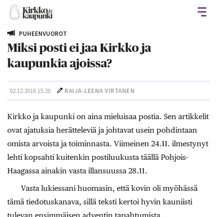
Avaa
PUHEENVUOROT
Miksi posti ei jaa Kirkko ja
kaupunkia ajoissa?
02.12.2016 15:20
RAIJA-LEENA VIRTANEN
Kirkko ja kaupunki on aina mieluisaa postia. Sen artikkelit
ovat ajatuksia herätteleviä ja johtavat usein pohdintaan
omista arvoista ja toiminnasta. Viimeinen 24.11. ilmestynyt
lehti kopsahti kuitenkin postiluukusta täällä Pohjois-
Haagassa ainakin vasta illansuussa 28.11.
Vasta lukiessani huomasin, että kovin oli myöhässä
tämä tiedotuskanava, sillä teksti kertoi hyvin kauniisti
tulevan ensimmäisen adventin tapahtumista.