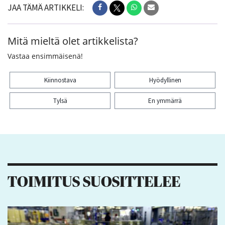
JAA TÄMÄ ARTIKKELI:
Mitä mieltä olet artikkelista?
Vastaa ensimmäisenä!
Kiinnostava
Hyödyllinen
Tylsä
En ymmärrä
Kiitos palautteesta! Jaa artikkeli:
TOIMITUS SUOSITTELEE