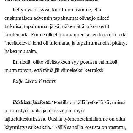
Pettymys oli syvä, kun huomasimme, että
ensimmäisen adventin tapahtumat olivat jo olleet!
Lukuisat tapahtumat jäivät näkemättä ja konsertit
kuulematta. Emme olleet huomanneet arjen keskellä, että
"herättelevä" lehti oli tulematta, ja tapahtumat olisi pitänyt
hakea muualta.
En tiedä, oliko viivästyksen syy postissa vai missä,
mutta toivon, että tämä jäi viimeiseksi kerraksi!
Raija-Leena Virtanen
Edellisen johdosta:
"Postilla on tällä hetkellä käynnissä
muutostyöt paitsi jakeluissa niin myös
lajittelukeskuksissa. Uusilla työmenetelmillämme on ollut
käynnistysvaikeuksia." Näillä sanoilla Postista on vastattu,