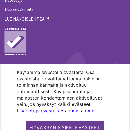
Tietosuoja
Tilaa uutiskirjeitä
LUE NÄKÖISLEHTEÄ
Käytämme sivustolla evästeitä. Osa
MENOHAKU
evästeistä on välttämättömiä palvelun
toiminnan kannalta ja aktivoituu
automaattisesti. Kävijäseuranta ja
mainosten kohdentaminen aktivoituvat
vain, jos hyväksyt kaikki evästeet.
Lisätietoja evästekäytännöistämme
.
Pääkaupunkiseudun evankelis-
luterilaisten seurakuntien media.
HYVÄKSYN KAIKKI EVÄSTEET