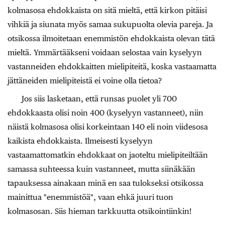
kolmasosa ehdokkaista on sitä mieltä, että kirkon pitäisi
vihkiä ja siunata myös samaa sukupuolta olevia pareja. Ja
otsikossa ilmoitetaan enemmistön ehdokkaista olevan tätä
mieltä. Ymmärtääkseni voidaan selostaa vain kyselyyn
vastanneiden ehdokkaitten mielipiteitä, koska vastaamatta
jättäneiden mielipiteistä ei voine olla tietoa?
Jos siis lasketaan, että runsas puolet yli 700
ehdokkaasta olisi noin 400 (kyselyyn vastanneet), niin
näistä kolmasosa olisi korkeintaan 140 eli noin viidesosa
kaikista ehdokkaista. Ilmeisesti kyselyyn
vastaamattomatkin ehdokkaat on jaoteltu mielipiteiltään
samassa suhteessa kuin vastanneet, mutta siinäkään
tapauksessa ainakaan minä en saa tulokseksi otsikossa
mainittua "enemmistöä", vaan ehkä juuri tuon
kolmasosan. Siis hieman tarkkuutta otsikointiinkin!