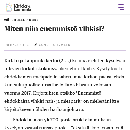
Avaa
PUHEENVUOROT
Miten niin enemmistö vihkisi?
01.02.2016 11:40
ANNELI NURMELA
Kirkko ja kaupunki kertoi (21.1.) Kotimaa-lehden kyselystä
tulevien kirkolliskokousvaalien ehdokkaille. Kysely koski
ehdokkaiden mielipidettä siihen, mitä kirkon pitäisi tehdä,
kun sukupuolineutraali avioliittolaki astuu voimaan
vuonna 2017. Kirjoituksen otsikko "Enemmistö
ehdokkaista vihkisi nais- ja miesparit" on mielestäni itse
kirjoitukseen nähden harhaanjohtava.
Ehdokkaita on yli 700, joista artikkelin mukaan
kyselyyn vastasi runsas puolet. Tekstissä ilmoitetaan, että