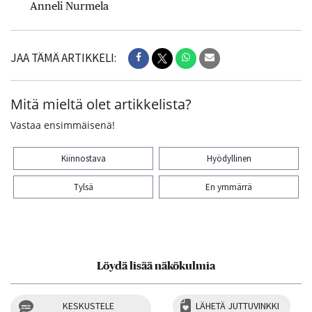
Anneli Nurmela
JAA TÄMÄ ARTIKKELI:
Mitä mieltä olet artikkelista?
Vastaa ensimmäisenä!
Kiinnostava
Hyödyllinen
Tylsä
En ymmärrä
Kiitos palautteesta! Jaa artikkeli:
Löydä lisää näkökulmia
KESKUSTELE
LÄHETÄ JUTTUVINKKI