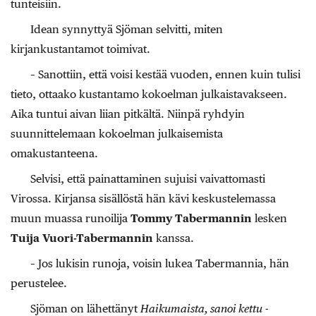
tunteisiin.
Idean synnyttyä Sjöman selvitti, miten
kirjankustantamot toimivat.
– Sanottiin, että voisi kestää vuoden, ennen kuin tulisi
tieto, ottaako kustantamo kokoelman julkaistavakseen.
Aika tuntui aivan liian pitkältä. Niinpä ryhdyin
suunnittelemaan kokoelman julkaisemista
omakustanteena.
Selvisi, että painattaminen sujuisi vaivattomasti
Virossa. Kirjansa sisällöstä hän kävi keskustelemassa
muun muassa runoilija
Tommy Tabermannin
lesken
Tuija Vuori-Tabermannin
kanssa.
– Jos lukisin runoja, voisin lukea Tabermannia, hän
perustelee.
Sjöman on lähettänyt
Haikumaista, sanoi kettu
-