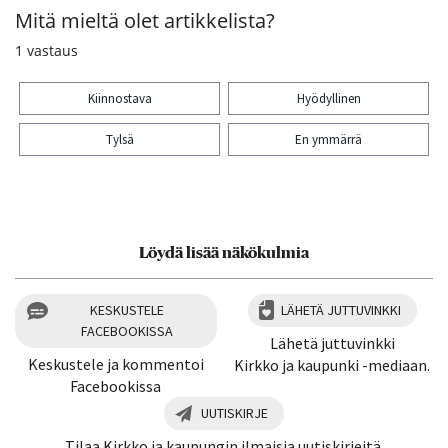
Mitä mieltä olet artikkelista?
1
vastaus
Kiinnostava
Hyödyllinen
Tylsä
En ymmärrä
Kiitos palautteesta! Jaa artikkeli:
Löydä lisää näkökulmia
KESKUSTELE
LÄHETÄ JUTTUVINKKI
FACEBOOKISSA
Lähetä juttuvinkki
Keskustele ja kommentoi
Kirkko ja kaupunki -mediaan.
Facebookissa
UUTISKIRJE
Tilaa Kirkko ja kaupungin ilmaisia uutiskirjeitä.