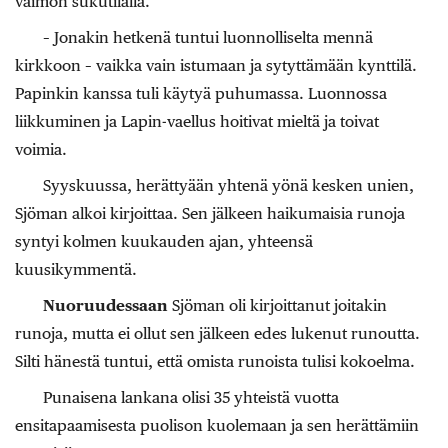
vaimon sukutilalla.
– Jonakin hetkenä tuntui luonnolliselta mennä
kirkkoon – vaikka vain istumaan ja sytyttämään kynttilä.
Papinkin kanssa tuli käytyä puhumassa. Luonnossa
liikkuminen ja Lapin-vaellus hoitivat mieltä ja toivat
voimia.
Syyskuussa, herättyään yhtenä yönä kesken unien,
Sjöman alkoi kirjoittaa. Sen jälkeen haikumaisia runoja
syntyi kolmen kuukauden ajan, yhteensä
kuusikymmentä.
Nuoruudessaan
Sjöman oli kirjoittanut joitakin
runoja, mutta ei ollut sen jälkeen edes lukenut runoutta.
Silti hänestä tuntui, että omista runoista tulisi kokoelma.
Punaisena lankana olisi 35 yhteistä vuotta
ensitapaamisesta puolison kuolemaan ja sen herättämiin