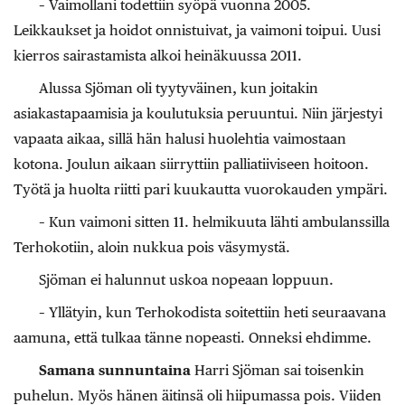
– Vaimollani todettiin syöpä vuonna 2005.
Leikkaukset ja hoidot onnistuivat, ja vaimoni toipui. Uusi
kierros sairastamista alkoi heinäkuussa 2011.
Alussa Sjöman oli tyytyväinen, kun joitakin
asiakastapaamisia ja koulutuksia peruuntui. Niin järjestyi
vapaata aikaa, sillä hän halusi huolehtia vaimostaan
kotona. Joulun aikaan siirryttiin palliatiiviseen hoitoon.
Työtä ja huolta riitti pari kuukautta vuorokauden ympäri.
– Kun vaimoni sitten 11. helmikuuta lähti ambulanssilla
Terhokotiin, aloin nukkua pois väsymystä.
Sjöman ei halunnut uskoa nopeaan loppuun.
– Yllätyin, kun Terhokodista soitettiin heti seuraavana
aamuna, että tulkaa tänne nopeasti. Onneksi ehdimme.
Samana sunnuntaina
Harri Sjöman sai toisenkin
puhelun. Myös hänen äitinsä oli hiipumassa pois. Viiden