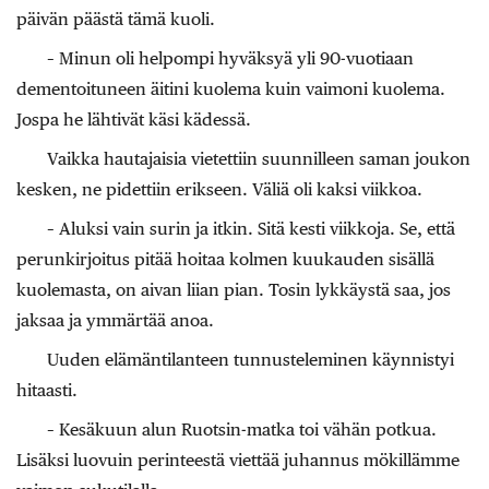
päivän päästä tämä kuoli.
– Minun oli helpompi hyväksyä yli 90-vuotiaan
dementoituneen äitini kuolema kuin vaimoni kuolema.
Jospa he lähtivät käsi kädessä.
Vaikka hautajaisia vietettiin suunnilleen saman joukon
kesken, ne pidettiin erikseen. Väliä oli kaksi viikkoa.
– Aluksi vain surin ja itkin. Sitä kesti viikkoja. Se, että
perunkirjoitus pitää hoitaa kolmen kuukauden sisällä
kuolemasta, on aivan liian pian. Tosin lykkäystä saa, jos
jaksaa ja ymmärtää anoa.
Uuden elämäntilanteen tunnusteleminen käynnistyi
hitaasti.
– Kesäkuun alun Ruotsin-matka toi vähän potkua.
Lisäksi luovuin perinteestä viettää juhannus mökillämme