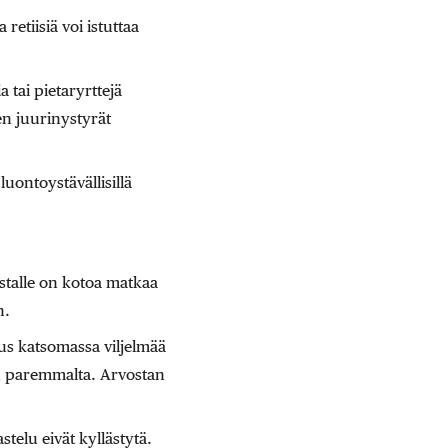
etiisiä voi istuttaa
 tai pietaryrttejä
en juurinystyrät
luontoystävällisillä
lstalle on kotoa matkaa
n.
kus katsomassa viljelmää
uu paremmalta. Arvostan
telu eivät kyllästytä.