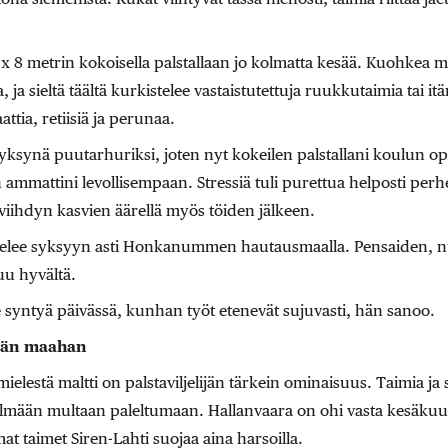
 x 8 metrin kokoisella palstallaan jo kolmatta kesää. Kuohkea m
, ja sieltä täältä kurkistelee vastaistutettuja ruukkutaimia tai 
attia, retiisiä ja perunaa.
syksynä puutarhuriksi, joten nyt kokeilen palstallani koulun o
n ammattini levollisempaan. Stressiä tuli purettua helposti per
viihdyn kasvien äärellä myös töiden jälkeen.
telee syksyyn asti Honkanummen hautausmaalla. Pensaiden, n
uu hyvältä.
se syntyä päivässä, kunhan työt etenevät sujuvasti, hän sanoo.
ään maahan
ielestä maltti on palstaviljelijän tärkein ominaisuus. Taimia ja
ylmään multaan paleltumaan. Hallanvaara on ohi vasta kesä
at taimet Siren-Lahti suojaa aina harsoilla.