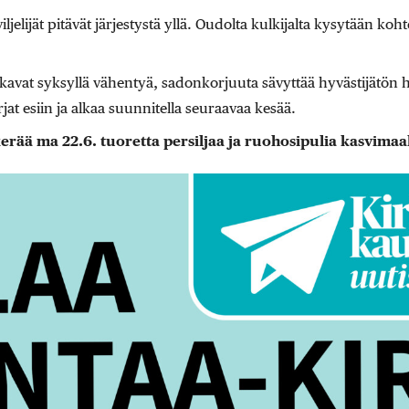
iljelijät pitävät järjestystä yllä. Oudolta kulkijalta kysytään kohte
kavat syksyllä vähentyä, sadonkorjuuta sävyttää hyvästijätön ha
jat esiin ja alkaa suunnitella seuraavaa kesää.
kerää ma 22.6. tuoretta persiljaa ja ruohosipulia kasvima