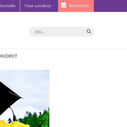
ttuvinkki
Tilaa uutiskirje
MENOHAKU
Hae
VUOROT