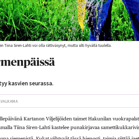
 Tiina Siren-Lahti voi olla rättiväsynyt, mutta silti hyvällä tuulella.
rmenpäissä
htyy kasvien seurassa.
AVALKAMA
epäivänä Kartanon Viljelijöiden taimet Hakunilan vuokrapalstoi
alla Tiina Siren-Lahti kastelee punakirjavaa samettikukkarivi
na siemenistä. Kukat viihtyvät tässä hienosti, taimia riittää jae