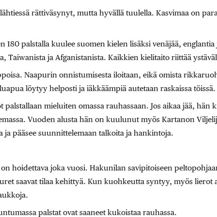
 lähtiessä rättiväsynyt, mutta hyvällä tuulella. Kasvimaa on pa
n 180 palstalla kuulee suomen kielen lisäksi venäjää, englantia j
, Taiwanista ja Afganistanista. Kaikkien kielitaito riittää ystäv
poisa. Naapurin onnistumisesta iloitaan, eikä omista rikkaruoho
luapua löytyy helposti ja iäkkäämpiä autetaan raskaissa töissä.
öt palstallaan mieluiten omassa rauhassaan. Jos aikaa jää, hän 
elemassa. Vuoden alusta hän on kuulunut myös Kartanon Viljeli
oa ja pääsee suunnittelemaan talkoita ja hankintoja.
 on hoidettava joka vuosi. Hakunilan savipitoiseen peltopohjaan
uuret saavat tilaa kehittyä. Kun kuohkeutta syntyy, myös lierot a
aukkoja.
untumassa palstat ovat saaneet kukoistaa rauhassa.