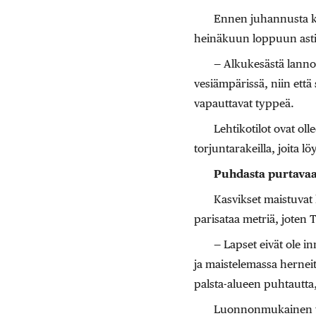
Ennen juhannusta kyl
heinäkuun loppuun asti
— Alkukesästä lannoit
vesiämpärissä, niin että
vapauttavat typpeä.
Lehtikotilot ovat oll
torjuntarakeilla, joita 
Puhdasta purtava
Kasvikset maistuvat 
parisataa metriä, joten
— Lapset eivät ole i
ja maistelemassa herneit
palsta-alueen puhtautta, t
Luonnonmukainen vilj