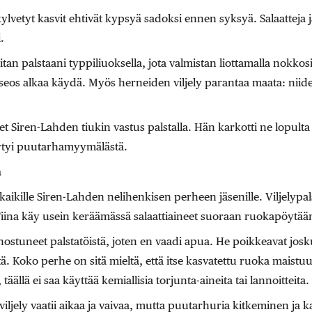
vetyt kasvit ehtivät kypsyä sadoksi ennen syksyä. Salaatteja ja r
.
an palstaani typpiliuoksella, jota valmistan liottamalla nokkosia
 seos alkaa käydä. Myös herneiden viljely parantaa maata: niid
eet Siren-Lahden tiukin vastus palstalla. Hän karkotti ne lopulta 
löytyi puutarhamyymälästä.
a
kaikille Siren-Lahden nelihenkisen perheen jäsenille. Viljelypa
 Tiina käy usein keräämässä salaattiaineet suoraan ruokapöytää
nnostuneet palstatöistä, joten en vaadi apua. He poikkeavat jos
ä. Koko perhe on sitä mieltä, että itse kasvatettu ruoka maist
äällä ei saa käyttää kemiallisia torjunta-aineita tai lannoitteita.
ely vaatii aikaa ja vaivaa, mutta puutarhuria kitkeminen ja kas