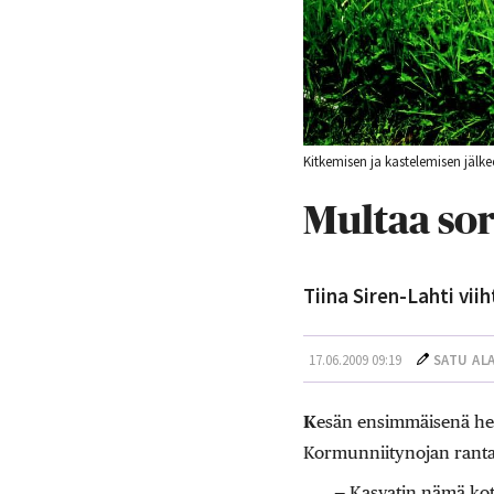
Kitkemisen ja kastelemisen jälkeen
Multaa so
Tiina Siren-Lahti vii
17.06.2009 09:19
SATU AL
K
esän ensimmäisenä hell
Kormunniitynojan rantam
— Kasvatin nämä koto