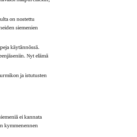
ulta on nostettu
itäneiden siemenien
ppeja käytännössä.
heenjäseniin. Nyt elämä
urmikon ja istutusten
 siemeniä ei kannata
kuun kymmenennen