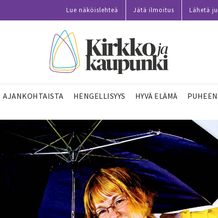
Lue näköislehteä
Jätä ilmoitus
Lähetä ju
AJANKOHTAISTA
HENGELLISYYS
HYVÄ ELÄMÄ
PUHEEN