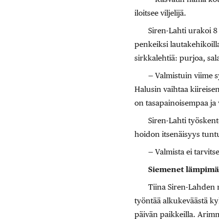
iloitsee viljelijä.
Siren-Lahti urakoi 8
penkeiksi lautakehikoilla
sirkkalehtiä: purjoa, sala
— Valmistuin viime 
Halusin vaihtaa kiireise
on tasapainoisempaa ja 
Siren-Lahti työsken
hoidon itsenäisyys tunt
— Valmista ei tarvit
Siemenet lämpim
Tiina Siren-Lahden m
työntää alkukeväästä k
päivän paikkeilla. Arimm