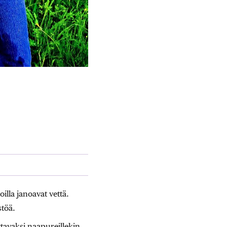
lla janoavat vettä.
stöä.
ttavaksi naapureillekin,