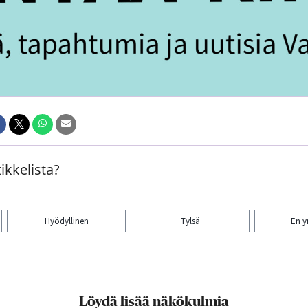
ikkelista?
Hyödyllinen
Tylsä
En 
aa artikkeli:
Löydä lisää näkökulmia