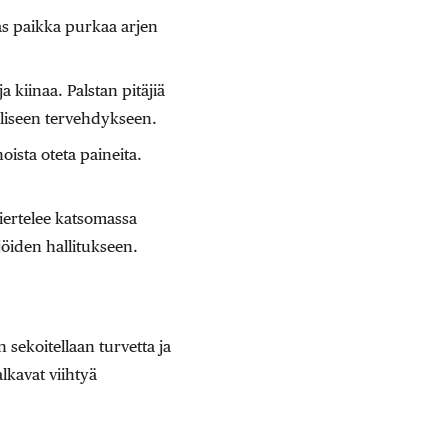
ras paikka purkaa arjen
a kiinaa. Palstan pitäjiä
älliseen tervehdykseen.
ista oteta paineita.
kiertelee katsomassa
jöiden hallitukseen.
 sekoitellaan turvetta ja
lkavat viihtyä