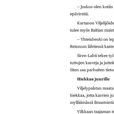
— Joskus olen kotiin
epävireitä.
Kartanon Viljelijöide
tulee myös Baltian maista
— Yhteishenki on lep
Reissuun lähtiessä kaste
Siren-Lahti tekee ty
tuttujen kasveja ja jutt
Siten saa parhaiten tiet
Hiekkaa juurille
Viljelypalstan maata
hiekkaa, jotta kasvien j
mylläämässä ilmastointi
Vilkkaan taajaman t