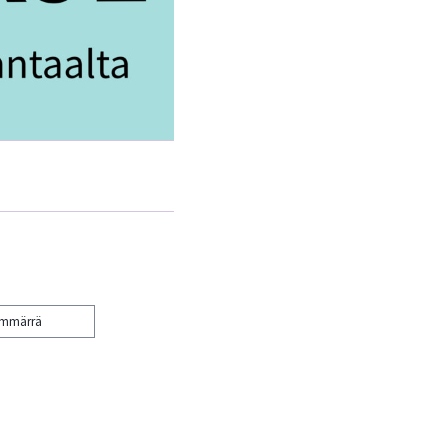
ymmärrä