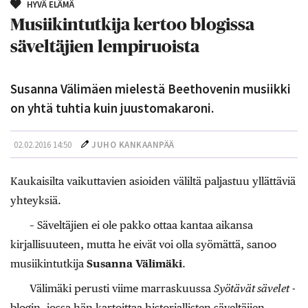
HYVÄ ELÄMÄ
Musiikintutkija kertoo blogissa
säveltäjien lempiruoista
Susanna Välimäen mielestä Beethovenin musiikki
on yhtä tuhtia kuin juustomakaroni.
02.02.2016 14:50
JUHO KANKAANPÄÄ
Kaukaisilta vaikuttavien asioiden väliltä paljastuu yllättäviä
yhteyksiä.
– Säveltäjien ei ole pakko ottaa kantaa aikansa
kirjallisuuteen, mutta he eivät voi olla syömättä, sanoo
musiikintutkija
Susanna Välimäki
.
Välimäki perusti viime marraskuussa
Syötävät sävelet
-
blogin, jossa hän kartoittaa historiallisten säveltäjien