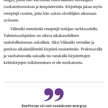
ruokatottumuksia ja lempiaterioita. Kirjoittaja jakaa myös
reseptejä ruoista, joita hän uskoo säveltäjien aikanaan
syöneen.
Välimäki metsästää reseptejä tutkijan tarkkuudella.
Valmistusohjeiden on oltava aikakaudelleen
mahdollisimman uskollisia. Siksi Välimäki vertailee ja
penkoo aikalaislähteitä kirjeistä muistelmiin. Fraktuuralla
ja vanhahtavalla saksalla tai ranskalla kirjoitettujen
keittokirjojen tulkitseminen ei ole mutkatonta.
Beethoven söi vain saadakseen energiaa