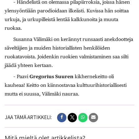
– Händelistä on olemassa pilapiirroksia, joissa hänen
ylensyöntiään parodioidaan ilkeästi. Kuvissa hän soittaa
urkuja, ja urkupilleistä lentää kalkkunoita ja muuta
ruokaa.
Susanna Välimäki on kerännyt runsaasti anekdootteja
säveltäjien ja muiden historiallisten henkilöiden
ruokatavoista. Joidenkin ruokien valmistaminen saa silti
jäädä yhteen kertaan.
– Paavi
Gregorius Suuren
kikhernekeitto oli
kauheaa! Keitto on kiinnostavaa kulttuurihistoriallisesti
mutta ei suussa, Välimäki nauraa.
JAA TÄMÄ ARTIKKELI:
Mitä mieltä olet artikkelista?