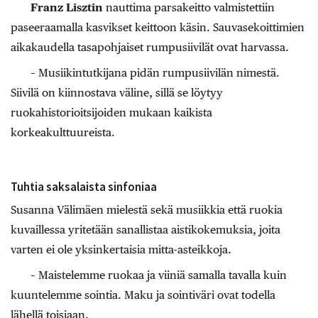
Franz Lisztin
nauttima parsakeitto valmistettiin
paseeraamalla kasvikset keittoon käsin. Sauvasekoittimien
aikakaudella tasapohjaiset rumpusiivilät ovat harvassa.
– Musiikintutkijana pidän rumpusiivilän nimestä.
Siivilä on kiinnostava väline, sillä se löytyy
ruokahistorioitsijoiden mukaan kaikista
korkeakulttuureista.
Tuhtia saksalaista sinfoniaa
Susanna Välimäen mielestä sekä musiikkia että ruokia
kuvaillessa yritetään sanallistaa aistikokemuksia, joita
varten ei ole yksinkertaisia mitta-asteikkoja.
– Maistelemme ruokaa ja viiniä samalla tavalla kuin
kuuntelemme sointia. Maku ja sointiväri ovat todella
lähellä toisiaan.