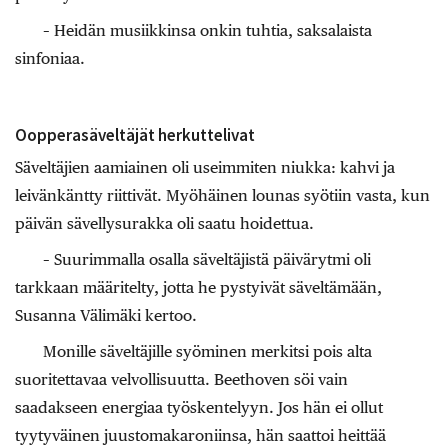
– Heidän musiikkinsa onkin tuhtia, saksalaista
sinfoniaa.
Oopperasäveltäjät herkuttelivat
Säveltäjien aamiainen oli useimmiten niukka: kahvi ja
leivänkäntty riittivät. Myöhäinen lounas syötiin vasta, kun
päivän sävellysurakka oli saatu hoidettua.
– Suurimmalla osalla säveltäjistä päivärytmi oli
tarkkaan määritelty, jotta he pystyivät säveltämään,
Susanna Välimäki kertoo.
Monille säveltäjille syöminen merkitsi pois alta
suoritettavaa velvollisuutta. Beethoven söi vain
saadakseen energiaa työskentelyyn. Jos hän ei ollut
tyytyväinen juustomakaroniinsa, hän saattoi heittää