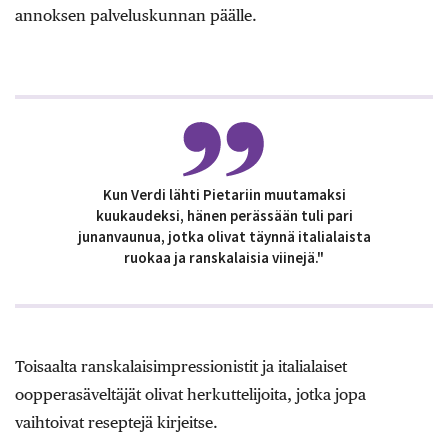
annoksen palveluskunnan päälle.
Kun
Verdi lähti Pietariin muutamaksi
kuukaudeksi, hänen perässään tuli pari
junanvaunua, jotka olivat täynnä italialaista
ruokaa ja ranskalaisia viinejä."
Toisaalta ranskalaisimpressionistit ja italialaiset
oopperasäveltäjät olivat herkuttelijoita, jotka jopa
vaihtoivat reseptejä kirjeitse.