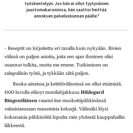
työskentelyyn. Jos hän ei ollut tyytyväinen
juustomakaroniinsa, hän saattoi heittää
annoksen palveluskunnan päälle."
– Reseptit on kirjoitettu eri tavalla kuin nykyään. Rivien
välissä on paljon asioita, joita sen ajan ihminen olisi
osannut tulkita, mutta me emme. Tutkiminen on
salapoliisin työtä, ja tykkään siitä paljon.
Ruoka-aineissa ja keittiövälineissä on ollut etsimistä.
1100-luvulla elänyt monilahjakkuus
Hildegard
Bingeniläinen
raastoi itse muskottipähkinänsä
valmistaessaan mausteisia keksejä. Välimäki löysi
kokonaisia pähkinöitä lopulta vain yhdestä kauppahallin
liikkeestä.