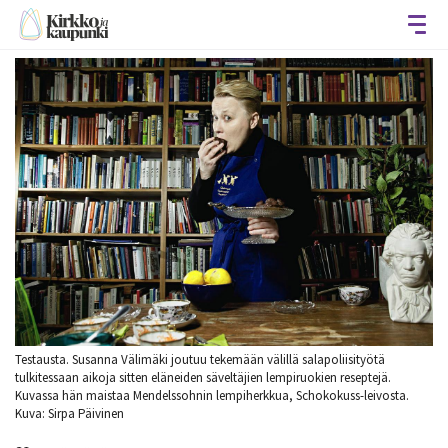
Avaa
Testausta. Susanna Välimäki joutuu tekemään välillä salapoliisityötä
tulkitessaan aikoja sitten eläneiden säveltäjien lempiruokien reseptejä.
Kuvassa hän maistaa Mendelssohnin lempiherkkua, Schokokuss-leivosta.
Kuva: Sirpa Päivinen