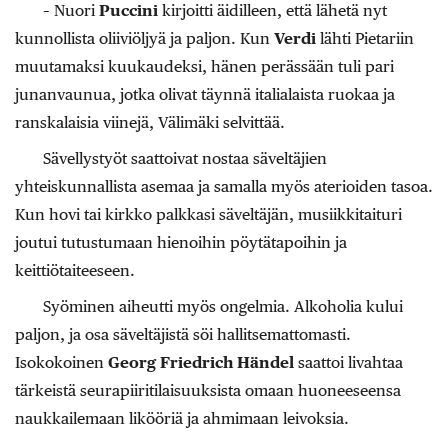
– Nuori
Puccini
kirjoitti äidilleen, että lähetä nyt
kunnollista oliiviöljyä ja paljon. Kun
Verdi
lähti Pietariin
muutamaksi kuukaudeksi, hänen perässään tuli pari
junanvaunua, jotka olivat täynnä italialaista ruokaa ja
ranskalaisia viinejä, Välimäki selvittää.
Sävellystyöt saattoivat nostaa säveltäjien
yhteiskunnallista asemaa ja samalla myös aterioiden tasoa.
Kun hovi tai kirkko palkkasi säveltäjän, musiikkitaituri
joutui tutustumaan hienoihin pöytätapoihin ja
keittiötaiteeseen.
Syöminen aiheutti myös ongelmia. Alkoholia kului
paljon, ja osa säveltäjistä söi hallitsemattomasti.
Isokokoinen
Georg Friedrich Händel
saattoi livahtaa
tärkeistä seurapiiritilaisuuksista omaan huoneeseensa
naukkailemaan likööriä ja ahmimaan leivoksia.