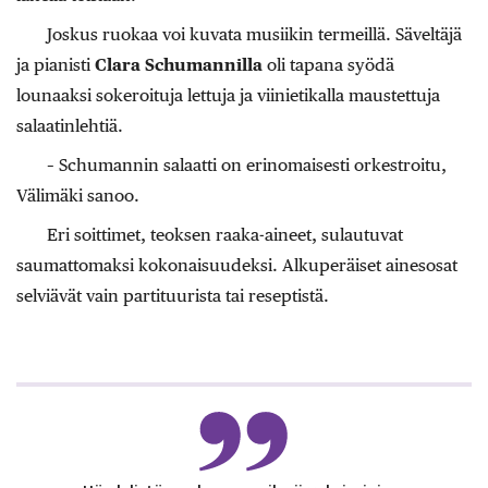
Joskus ruokaa voi kuvata musiikin termeillä. Säveltäjä
ja pianisti
Clara Schumannilla
oli tapana syödä
lounaaksi sokeroituja lettuja ja viinietikalla maustettuja
salaatinlehtiä.
– Schumannin salaatti on erinomaisesti orkestroitu,
Välimäki sanoo.
Eri soittimet, teoksen raaka-aineet, sulautuvat
saumattomaksi kokonaisuudeksi. Alkuperäiset ainesosat
selviävät vain partituurista tai reseptistä.