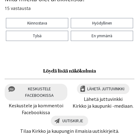
15
vastausta
Kiinnostava
Hyödyllinen
Tylsä
En ymmärrä
Kiitos palautteesta! Jaa artikkeli:
Löydä lisää näkökulmia
KESKUSTELE
LÄHETÄ JUTTUVINKKI
FACEBOOKISSA
Lähetä juttuvinkki
Keskustele ja kommentoi
Kirkko ja kaupunki -mediaan.
Facebookissa
UUTISKIRJE
Tilaa Kirkko ja kaupungin ilmaisia uutiskirjeitä.