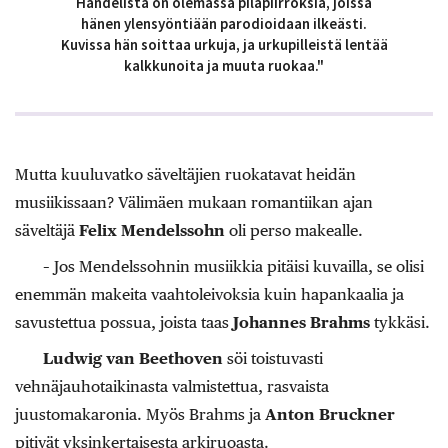
Händelistä on olemassa pilapiirroksia, joissa
hänen ylensyöntiään parodioidaan ilkeästi.
Kuvissa hän soittaa urkuja, ja urkupilleistä lentää
kalkkunoita ja muuta ruokaa."
Mutta kuuluvatko säveltäjien ruokatavat heidän
musiikissaan? Välimäen mukaan romantiikan ajan
säveltäjä
Felix Mendelssohn
oli perso makealle.
– Jos Mendelssohnin musiikkia pitäisi kuvailla, se olisi
enemmän makeita vaahtoleivoksia kuin hapankaalia ja
savustettua possua, joista taas
Johannes Brahms
tykkäsi.
Ludwig van Beethoven
söi toistuvasti
vehnäjauhotaikinasta valmistettua, rasvaista
juustomakaronia. Myös Brahms ja
Anton Bruckner
pitivät yksinkertaisesta arkiruoasta.