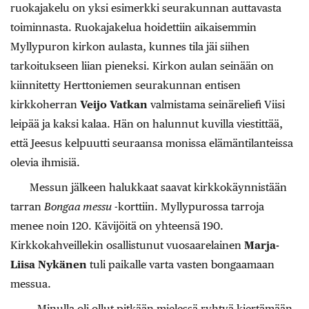
ruokajakelu on yksi esimerkki seurakunnan auttavasta
toiminnasta. Ruokajakelua hoidettiin aikaisemmin
Myllypuron kirkon aulasta, kunnes tila jäi siihen
tarkoitukseen liian pieneksi. Kirkon aulan seinään on
kiinnitetty Herttoniemen seurakunnan entisen
kirkkoherran
Veijo Vatkan
valmistama seinäreliefi Viisi
leipää ja kaksi kalaa. Hän on halunnut kuvilla viestittää,
että Jeesus kelpuutti seuraansa monissa elämäntilanteissa
olevia ihmisiä.
Messun jälkeen halukkaat saavat kirkkokäynnistään
tarran
Bongaa messu
-korttiin. Myllypurossa tarroja
menee noin 120. Kävijöitä on yhteensä 190.
Kirkkokahveillekin osallistunut vuosaarelainen
Marja-
Liisa Nykänen
tuli paikalle varta vasten bongaamaan
messua.
– Minulla oli ollut pitkään mielessä ryhtyä kiertämään