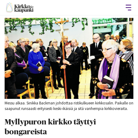
Avaa
Messu alkaa. Sinikka Backman johdottaa ristikulkueen kirkkosalin. Paikalle on
saapunut runsaasti erityisesti keski-ikäisiä ja sitä vanhempia kirkkovieraita.
Myllypuron kirkko täyttyi
bongareista