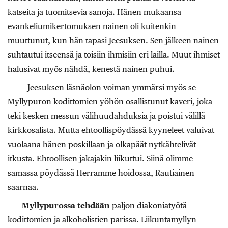
katseita ja tuomitsevia sanoja. Hänen mukaansa
evankeliumikertomuksen nainen oli kuitenkin
muuttunut, kun hän tapasi Jeesuksen. Sen jälkeen nainen
suhtautui itseensä ja toisiin ihmisiin eri lailla. Muut ihmiset
halusivat myös nähdä, kenestä nainen puhui.
– Jeesuksen läsnäolon voiman ymmärsi myös se
Myllypuron kodittomien yöhön osallistunut kaveri, joka
teki kesken messun välihuudahduksia ja poistui välillä
kirkkosalista. Mutta ehtoollispöydässä kyyneleet valuivat
vuolaana hänen poskillaan ja olkapäät nytkähtelivät
itkusta. Ehtoollisen jakajakin liikuttui. Siinä olimme
samassa pöydässä Herramme hoidossa, Rautiainen
saarnaa.
Myllypurossa tehdään
paljon diakoniatyötä
kodittomien ja alkoholistien parissa. Liikuntamyllyn