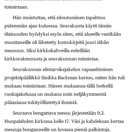
toimintaan.
Hän muistuttaa, että sitoutuminen tapahtuu
pidemmän ajan kuluessa. Seurakunta käytti tämän
tilaisuuden hyödyksi myös siten, että alueelle vastikään
muuttaneille oli lähetetty kutsukirjeitä juuri tähän
messuun. Siksi kirkkokahveilla esitellään
kirkkorakennusta ja seurakunnan toimintaa.
Seurakunnan elintarvikejakelun vapaaehtoinen
projektipäällikkö Sinikka Backman kertoo, miten hän tuli
mukaan toimintaan. Hänen mukaansa tällä hetkellä
ruokajakelussa on mukana noin neljäkymmentä
pääasiassa tukityöllistettyä ihmistä.
Seuraava bongattava messu järjestetään 9.2.
Huopalahden kirkossa kello 17. Viisi ja kahdeksan kertaa
messuja bonganneille on luvassa pieniä palkintoja.