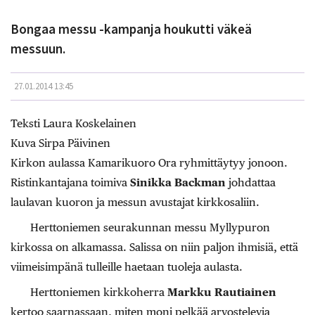
Bongaa messu -kampanja houkutti väkeä
messuun.
27.01.2014 13:45
Teksti Laura Koskelainen
Kuva Sirpa Päivinen
Kirkon aulassa Kamarikuoro Ora ryhmittäytyy jonoon.
Ristinkantajana toimiva
Sinikka Backman
johdattaa
laulavan kuoron ja messun avustajat kirkkosaliin.
Herttoniemen seurakunnan messu Myllypuron
kirkossa on alkamassa. Salissa on niin paljon ihmisiä, että
viimeisimpänä tulleille haetaan tuoleja aulasta.
Herttoniemen kirkkoherra
Markku Rautiainen
kertoo saarnassaan, miten moni pelkää arvostelevia