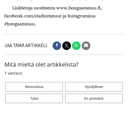
Lisätietoja osoitteesta www.bongaamessu.fi,
facebook.com/stadinmessut ja Instagramissa
#bongaamessu.
JAA TÄMÄ ARTIKKELI:
Mitä mieltä olet artikkelista?
1
vastaus
Kiinnostava
Hyödyllinen
Tylsä
En ymmärrä
Kiitos palautteesta! Jaa artikkeli: