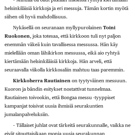
helsinkiläisiä kirkkoja ja eri messuja. Tämän kortin myötä
siihen oli hyvä mahdollisuus.
Nykäsellä on seuranaan myllypurolainen
Toini
Ruokonen
, joka totesaa, että kirkkoon tuli nyt paljon
enemmän väkeä kuin tavallisessa messussa. Hän käy
mielellään oman lähikirkon messussa, eikä aio ryhtyä
kiertämään helsinkiläisiä kirkkoja. Hän arveli, että
seuraavalla viikolla kirkkosaliin mahtuu taas paremmin.
Kirkkoherra Rautiainen
on tyytyväinen messuun.
Kuoron ja bändin esitykset nostattivat tunnelmaa.
Rautiainen toivookin, että Bongaa messu -tyyppiset
kampanjat toisivat uusia ihmisiä seurakuntien
jumalanpalveluksiin.
– Tällaiset juhlat ovat tärkeitä seurakunnalle, vaikka ne
eivät sitouttaisikaan monia uusia seurakunnan