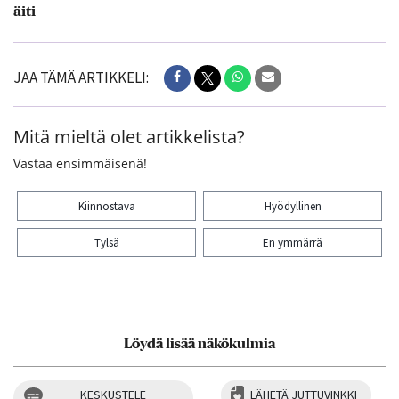
äiti
JAA TÄMÄ ARTIKKELI:
Mitä mieltä olet artikkelista?
Vastaa ensimmäisenä!
Kiinnostava
Hyödyllinen
Tylsä
En ymmärrä
Kiitos palautteesta! Jaa artikkeli:
Löydä lisää näkökulmia
KESKUSTELE
LÄHETÄ JUTTUVINKKI