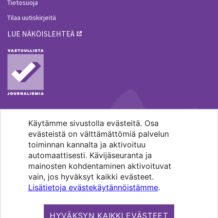
Tietosuoja
Tilaa uutiskirjeitä
LUE NÄKÖISLEHTEÄ
Käytämme sivustolla evästeitä. Osa
MENOHAKU
evästeistä on välttämättömiä palvelun
toiminnan kannalta ja aktivoituu
automaattisesti. Kävijäseuranta ja
mainosten kohdentaminen aktivoituvat
vain, jos hyväksyt kaikki evästeet.
Lisätietoja evästekäytännöistämme
.
Pääkaupunkiseudun evankelis-
luterilaisten seurakuntien media.
HYVÄKSYN KAIKKI EVÄSTEET