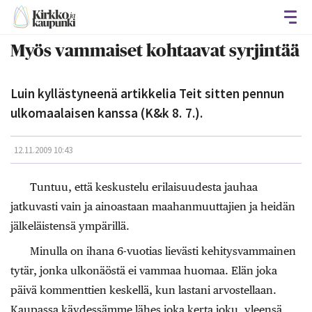
Avaa
Myös vammaiset kohtaavat syrjintää
Luin kyllästyneenä artikkelia Teit sitten pennun
ulkomaalaisen kanssa (K&k 8. 7.).
12.11.2009 10:43
Tuntuu, että keskustelu erilaisuudesta jauhaa
jatkuvasti vain ja ainoastaan maahanmuuttajien ja heidän
jälkeläistensä ympärillä.
Minulla on ihana 6-vuotias lievästi kehitysvammainen
tytär, jonka ulkonäöstä ei vammaa huomaa. Elän joka
päivä kommenttien keskellä, kun lastani arvostellaan.
Kaupassa käydessämme lähes joka kerta joku, yleensä