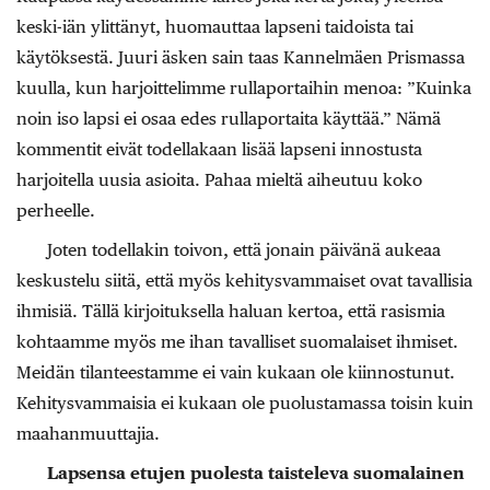
keski-iän ylittänyt, huomauttaa lapseni taidoista tai
käytöksestä. Juuri äsken sain taas Kannelmäen Prismassa
kuulla, kun harjoittelimme rullaportaihin menoa: ”Kuinka
noin iso lapsi ei osaa edes rullaportaita käyttää.” Nämä
kommentit eivät todellakaan lisää lapseni innostusta
harjoitella uusia asioita. Pahaa mieltä aiheutuu koko
perheelle.
Joten todellakin toivon, että jonain päivänä aukeaa
keskustelu siitä, että myös kehitysvammaiset ovat tavallisia
ihmisiä. Tällä kirjoituksella haluan kertoa, että rasismia
kohtaamme myös me ihan tavalliset suomalaiset ihmiset.
Meidän tilanteestamme ei vain kukaan ole kiinnostunut.
Kehitysvammaisia ei kukaan ole puolustamassa toisin kuin
maahanmuuttajia.
Lapsensa etujen puolesta taisteleva suomalainen