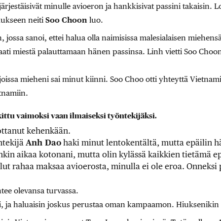
järjestäisivät minulle avioeron ja hankkisivat passini takaisin. L
kukseen neiti
Soo Choon
luo.
n, jossa sanoi, ettei halua olla naimisissa malesialaisen miehens
 vaati miestä palauttamaan hänen passinsa. Linh vietti Soo Cho
 joissa mieheni sai minut kiinni. Soo Choo otti yhteyttä Vietnam
tnamiin.
ittu vaimoksi vaan ilmaiseksi työntekijäksi.
uottanut kehenkään.
ntekijä
Anh Dao
haki minut lentokentältä, mutta epäilin h
kin aikaa kotonani, mutta olin kylässä kaikkien tietämä 
llut rahaa maksaa avioerosta, minulla ei ole eroa. Onneksi 
ntee olevansa turvassa.
, ja haluaisin joskus perustaa oman kampaamon. Hiuksenikin 