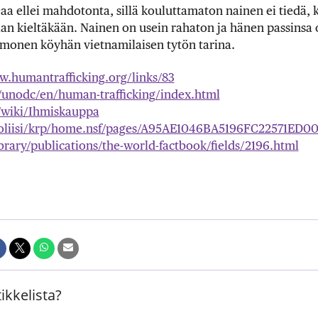
a ellei mahdotonta, sillä kouluttamaton nainen ei tiedä, 
aan kieltäkään. Nainen on usein rahaton ja hänen passinsa
 monen köyhän vietnamilaisen tytön tarina.
w.humantrafficking.org/links/83
/unodc/en/human-trafficking/index.html
g/wiki/Ihmiskauppa
i/poliisi/krp/home.nsf/pages/A95AE1046BA5196FC22571ED
brary/publications/the-world-factbook/fields/2196.html
ikkelista?