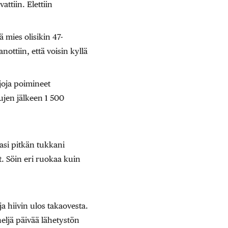
attiin. Elettiin
 mies olisikin 47-
nottiin, että voisin kyllä
joja poimineet
lujen jälkeen 1 500
asi pitkän tukkani
t. Söin eri ruokaa kuin
a hiivin ulos takaovesta.
eljä päivää lähetystön