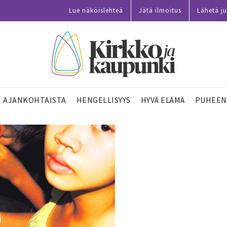
Lue näköislehteä
Jätä ilmoitus
Lähetä ju
AJANKOHTAISTA
HENGELLISYYS
HYVÄ ELÄMÄ
PUHEEN