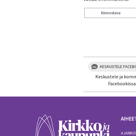
Kiinnostava
Kiitos palautteesta! J
KESKUSTELE FACEB
Keskustele ja kom
Facebookissa
AIHEE
AJANKO