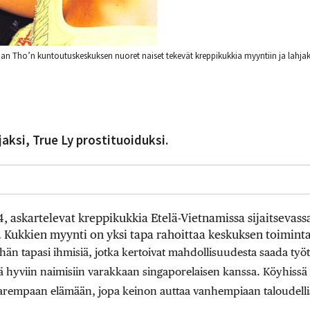
n Tho’n kuntoutuskeskuksen nuoret naiset tekevät kreppikukkia myyntiin ja lahjaks
jaksi, True Ly prostituoiduksi.
14, askartelevat kreppikukkia Etelä-Vietnamissa sijaitsevas
 Kukkien myynti on yksi tapa rahoittaa keskuksen toiminta
 hän tapasi ihmisiä, jotka kertoivat mahdollisuudesta saada työ
 hyviin naimisiin varakkaan singaporelaisen kanssa. Köyhissä o
parempaan elämään, jopa keinon auttaa vanhempiaan taloudellis