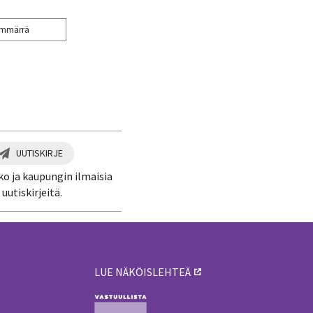
ymmärrä
UUTISKIRJE
ko ja kaupungin ilmaisia
uutiskirjeitä.
LUE NÄKÖISLEHTEÄ