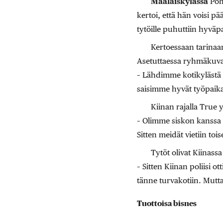
Maalaiskylässä
Pohj
kertoi, että hän voisi p
tytöille puhuttiin hyväp
Kertoessaan tarinaan
Asetuttaessa ryhmäkuvaa
– Lähdimme kotikylästä 
saisimme hyvät työpaika
Kiinan rajalla True y 
– Olimme siskon kanssa 
Sitten meidät vietiin toi
Tytöt olivat Kiinass
– Sitten Kiinan poliisi 
tänne turvakotiin. Mutta
Tuottoisa bisnes