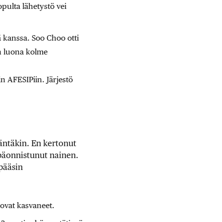
opulta lähetystö vei
ä kanssa. Soo Choo otti
on luona kolme
in AFESIPiin. Järjestö
äntäkin. En kertonut
epäonnistunut nainen.
pääsin
ovat kasvaneet.