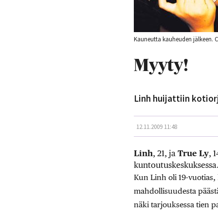
Kauneutta kauheuden jälkeen. Ca
Myyty!
Linh huijattiin kotior
12.11.2009 11:48
Linh
, 21, ja
True Ly
, 
kuntoutuskeskuksessa.
Kun Linh oli 19-vuotias,
mahdollisuudesta päästä
näki tarjouksessa tien 