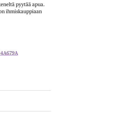
keneltä pyytää apua.
 on ihmiskauppiaan
004A679A