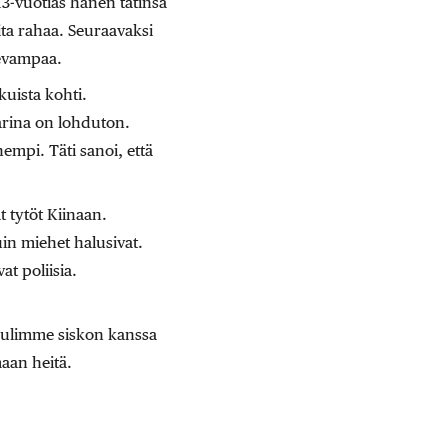
3-vuotias hänen tätinsä
ita rahaa. Seuraavaksi
levampaa.
kuista kohti.
arina on lohduton.
mpi. Täti sanoi, että
ät tytöt Kiinaan.
in miehet halusivat.
at poliisia.
. Tulimme siskon kanssa
maan heitä.