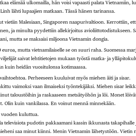
atkaa elämää ulkomailla, hän voisi vapaasti palata Vietnamiin, luv
inh lähti lupaajien matkaan. Tässä hänen tarinansa.
t vietiin Malesiaan, Singaporen naapurivaltioon. Kerrottiin, että
nen, ja minulta pyydettiin allekirjoitus avioliittotodistukseen. Sa
hani, mutta se maksaisi miljoona Vietnamin dongia.
euroa, mutta vietnamilaiselle se on suuri raha. Suomessa mar
iljelijät saivat lehtitietojen mukaan työstä matka- ja ylläpitoku
 kuin heidän vuositulonsa kotimaassa.
n vaihtoehtoa. Perheeseen kuuluivat myös miehen äiti ja sisar.
kittu vaimoksi vaan ilmaiseksi työntekijäksi. Miehen sisar leikk
inut taloustöihin ja raskaaseen metsätyöhön ja löi. Monet löivä
t. Olin kuin vankilassa. En voinut mennä minnekään.
 vuoden kuluttua.
lla televisiota pudotin pakkaamani kassin ikkunasta takapihalle j
mieheni saa minut kiinni. Menin Vietnamin lähetystöön. Vietin n