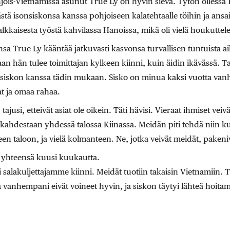
ois-Vietnamissa asunut True Ly on hyvin sievä. Tytön ollessa 1
äästä isonsiskonsa kanssa pohjoiseen kalatehtaalle töihin ja ansa
alkkaisesta työstä kahvilassa Hanoissa, mikä oli vielä houkutte
sa True Ly kääntää jatkuvasti kasvonsa turvallisen tuntuista ai
n hän tulee toimittajan kylkeen kiinni, kuin äidin ikävässä. T
siskon kanssa tädin mukaan. Sisko on minua kaksi vuotta vanhe
t ja omaa rahaa.
tajusi, etteivät asiat ole oikein. Täti hävisi. Vieraat ihmiset veiv
kahdestaan yhdessä talossa Kiinassa. Meidän piti tehdä niin ku
seen taloon, ja vielä kolmanteen. Ne, jotka veivät meidät, pakeniv
a yhteensä kuusi kuukautta.
otti salakuljettajamme kiinni. Meidät tuotiin takaisin Vietnamiin
 vanhempani eivät voineet hyvin, ja siskon täytyi lähteä hoita