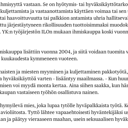
hmisyyttä vastaan. Se on hyötymis- tai hyväksikäyttötarko
kuljettamista ja vastaanottamista käyttäen voimaa tai sen
ai haavoittuvuutta tai palkkion antamista uhria hallitseval
tu järjestäytyneen rikollisuuden tuottoisimmaksi muodoksi
YK:n työjärjestön ILOn mukaan ihmiskauppa koski vuonna
iskauppa lisättiin vuonna 2004, ja siitä voidaan tuomita
stä kuukaudesta kymmeneen vuoteen.
 naisten ja miesten myyminen ja kuljettaminen pakkotyötä,
sta hyväksikäyttöä varten – lisääntyy maailmassa. – Kun h
isen voi myydä monta kertaa. Aina siihen saakka, kun hän 
kaupan vastaiseen työhön osallistuva nainen.
hymyilevä mies, joka lupaa tytölle hyväpalkkaista työtä. 
e avioliitosta. Tyttö lähtee vapaaehtoisesti hyväntekijäksi
n ja päätyy vieraaseen maahan, usein seksuaalisen hyväks