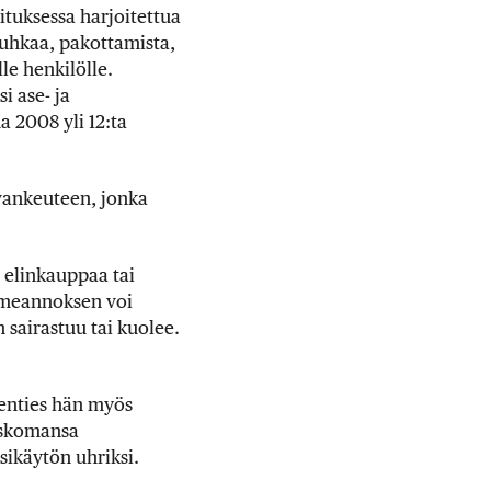
ituksessa harjoitettua
 uhkaa, pakottamista,
le henkilölle.
 ase- ja
 2008 yli 12:ta
 vankeuteen, jonka
 elinkauppaa tai
uumeannoksen voi
sairastuu tai kuolee.
Kenties hän myös
 uskomansa
ikäytön uhriksi.