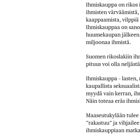
Ihmiskauppa on rikos i
ihmisten värväämistä, 
kaappaamista, vilppiä t
Ihmiskauppaa on sanot
huumekaupan jälkeen. 
miljoonaa ihmistä.
Suomen rikoslakiin ihm
pituus voi olla neljä
Ihmiskauppa – lasten,
kaupallista seksuaali
myydä vain kerran, ihm
Näin toteaa eräs ihmis
Maaseutukylään tulee 
”rakastuu” ja vihjaile
ihmiskauppiaan matkaa