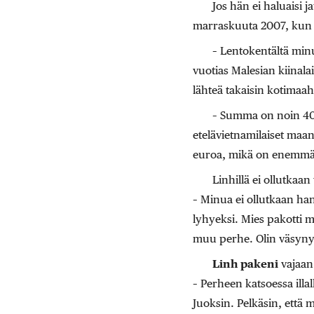
Jos hän ei haluaisi j
marraskuuta 2007, kun L
– Lentokentältä minu
vuotias Malesian kiinalai
lähteä takaisin kotimaa
– Summa on noin 40 
etelävietnamilaiset maanv
euroa, mikä on enemmän
Linhillä ei ollutkaa
– Minua ei ollutkaan han
lyhyeksi. Mies pakotti m
muu perhe. Olin väsyny
Linh pakeni
vajaan
– Perheen katsoessa illa
Juoksin. Pelkäsin, että 