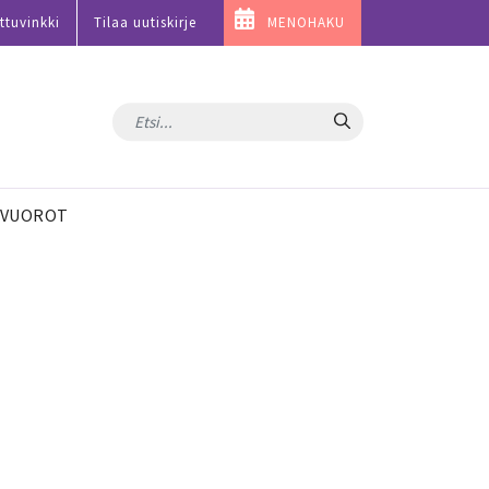
ttuvinkki
Tilaa uutiskirje
MENOHAKU
Hae
VUOROT