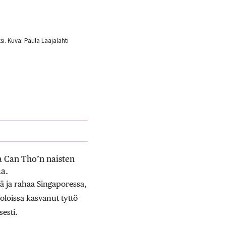
i. Kuva: Paula Laajalahti
sa Can Tho’n naisten
a.
tä ja rahaa Singaporessa,
loissa kasvanut tyttö
esti.