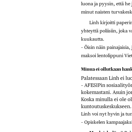
luona ja pyysin, että he 
minut naisten turvakes
Linh kirjoitti paperi
yhteyttä poliisiin, joka
kuukautta.
– Öisin näin painajaisia,
maksoi lentolippuni Vie
Minua ei ollutkaan hank
Palatessaan Linh ei l
– AFESIPin sosiaalityö
kokemastani. Asuin jon
Koska minulla ei ole o
kuntoutuskeskukseen.
Linh voi nyt hyvin ja tu
– Opiskelen kampaajaksi