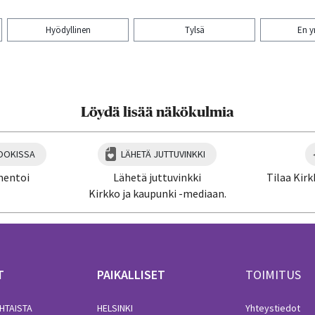
Hyödyllinen
Tylsä
En 
aa artikkeli:
Löydä lisää näkökulmia
OOKISSA
LÄHETÄ JUTTUVINKKI
mentoi
Lähetä juttuvinkki
Tilaa Kirk
Kirkko ja kaupunki -mediaan.
T
PAIKALLISET
TOIMITUS
HTAISTA
HELSINKI
Yhteystiedot