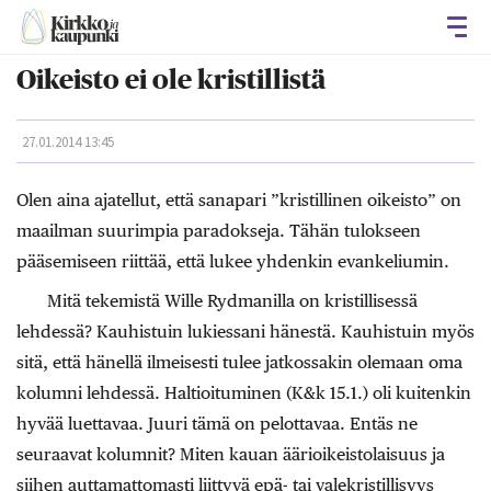
Avaa
Oikeisto ei ole kristillistä
27.01.2014 13:45
Olen aina ajatellut, että sanapari ”kristillinen oikeisto” on
maailman suurimpia paradokseja. Tähän tulokseen
pääsemiseen riittää, että lukee yhdenkin evankeliumin.
Mitä tekemistä Wille Rydmanilla on kristillisessä
lehdessä? Kauhistuin lukiessani hänestä. Kauhistuin myös
sitä, että hänellä ilmeisesti tulee jatkossakin olemaan oma
kolumni lehdessä. Haltioituminen (K&k 15.1.) oli kuitenkin
hyvää luettavaa. Juuri tämä on pelottavaa. Entäs ne
seuraavat kolumnit? Miten kauan äärioikeistolaisuus ja
siihen auttamattomasti liittyvä epä- tai valekristillisyys