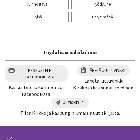
Kiinnostava
Hyödyllinen
Tylsä
En ymmärrä
Kiitos palautteesta! Jaa artikkeli:
Löydä lisää näkökulmia
KESKUSTELE
LÄHETÄ JUTTUVINKKI
FACEBOOKISSA
Lähetä juttuvinkki
Keskustele ja kommentoi
Kirkko ja kaupunki -mediaan.
Facebookissa
UUTISKIRJE
Tilaa Kirkko ja kaupungin ilmaisia uutiskirjeitä.