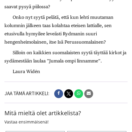
saavat pysyä piilossa?
Onko nyt syytä pelätä, että kun lehti muutaman
kolumnin jälkeen taas kolahtaa eteisen lattialle, sen
etusivulla hymyilee leveästi Rydmanin suuri
hengenheimolainen, itse Isä Perussuomalainen?
Silloin on kaikkien suomalaisten syytä täyttää kirkot ja
sydämestään laulaa ”Jumala ompi linnamme”.
Laura Widén
JAA TÄMÄ ARTIKKELI:
Mitä mieltä olet artikkelista?
Vastaa ensimmäisenä!