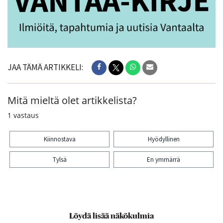
JAA TÄMÄ ARTIKKELI:
Mitä mieltä olet artikkelista?
1
vastaus
Kiinnostava
Hyödyllinen
Tylsä
En ymmärrä
Kiitos palautteesta! Jaa artikkeli:
Löydä lisää näkökulmia