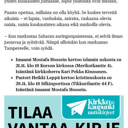
yhden kuukauden Jumalalle, loput yksitoista ovat meidän.
Paasto opettaa, millaista on olla köyhä. Se koskee terveitä
aikuisia — ei lapsia, vanhuksia, sairaita, raskaana olevia
naisia, naisia kuukautisten aikana eikä matkoilla olevia.
— Kun matkustaa Saharan auringonpaisteessa, ei selviä ilman
juotavaa ja syötävää. Niinpä silloinkin kun matkustan
Tampereelle, voin syödä.
Imaami Mostafa Hossein kertoo islamin uskosta su
21.11. klo 18 Korson kirkossa (Merikotkantie 4).
Isäntänä kirkkoherra Kari Pekka Kinnunen.
Pastori Heikki Leppä kertoo kristinuskosta su
28.11. klo 18 Silkinportissa (Tikkurilantie 44 F).
Isäntänä imaami Mostafa Hossein.