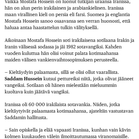
Vaikka Mostafa Hossein on luonut tutkijan uraansa Iranissa,
hän on alun perin irakilainen ja arabiankielinen. Iranissa
maan virallinen kieli on persia eli farsi. Suomea ja englantia
Mostafa Hossein sanoo osaavansa sen verran huonosti, että
haluaa antaa haastattelun tulkin välityksellä.
Aikoinaan Mostafa Hossein soti irakilaisena sotilaana Irakin ja
Iranin välisessä sodassa ja jäi 1982 sotavangiksi. Kahden
vuoden kuluttua hän olisi voinut palata kotimaahansa
maiden välisen vankienvaihtosopimuksen perusteella.
— Kieltäydyin palaamasta, sillä se olisi ollut vaarallista.
Saddam Hussein
kutsui pettureiksi niitä, jotka olivat jääneet
vangeiksi. Sotilaan oli hänen mielestään mieluummin
kuoltava kuin jäätävä vangiksi.
Iranissa oli 60 000 irakilaista sotavankia. Niiden, jotka
kieltäytyivät palaamasta kotimaahansa, ajateltiin vastustavan
Saddamin hallitusta.
— Sain opiskella ja elää vapaasti Iranissa, kunhan vain kävin
kolmen kuukauden välein ilmoittautumassa viranomaisille.