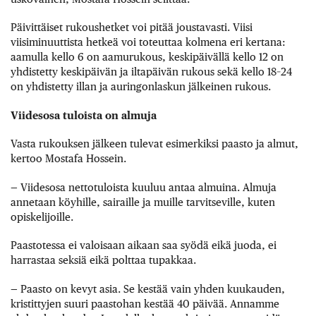
Päivittäiset rukoushetket voi pitää joustavasti. Viisi
viisiminuuttista hetkeä voi toteuttaa kolmena eri kertana:
aamulla kello 6 on aamurukous, keskipäivällä kello 12 on
yhdistetty keskipäivän ja iltapäivän rukous sekä kello 18–24
on yhdistetty illan ja auringonlaskun jälkeinen rukous.
Viidesosa tuloista on almuja
Vasta rukouksen jälkeen tulevat esimerkiksi paasto ja almut,
kertoo Mostafa Hossein.
— Viidesosa nettotuloista kuuluu antaa almuina. Almuja
annetaan köyhille, sairaille ja muille tarvitseville, kuten
opiskelijoille.
Paastotessa ei valoisaan aikaan saa syödä eikä juoda, ei
harrastaa seksiä eikä polttaa tupakkaa.
— Paasto on kevyt asia. Se kestää vain yhden kuukauden,
kristittyjen suuri paastohan kestää 40 päivää. Annamme