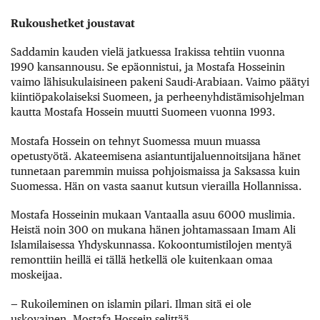
Rukoushetket joustavat
Saddamin kauden vielä jatkuessa Irakissa tehtiin vuonna
1990 kansannousu. Se epäonnistui, ja Mostafa Hosseinin
vaimo lähisukulaisineen pakeni Saudi-Arabiaan. Vaimo päätyi
kiintiöpakolaiseksi Suomeen, ja perheenyhdistämisohjelman
kautta Mostafa Hossein muutti Suomeen vuonna 1993.
Mostafa Hossein on tehnyt Suomessa muun muassa
opetustyötä. Akateemisena asiantuntijaluennoitsijana hänet
tunnetaan paremmin muissa pohjoismaissa ja Saksassa kuin
Suomessa. Hän on vasta saanut kutsun vierailla Hollannissa.
Mostafa Hosseinin mukaan Vantaalla asuu 6000 muslimia.
Heistä noin 300 on mukana hänen johtamassaan Imam Ali
Islamilaisessa Yhdyskunnassa. Kokoontumistilojen mentyä
remonttiin heillä ei tällä hetkellä ole kuitenkaan omaa
moskeijaa.
— Rukoileminen on islamin pilari. Ilman sitä ei ole
uskovainen, Mostafa Hossein selittää.