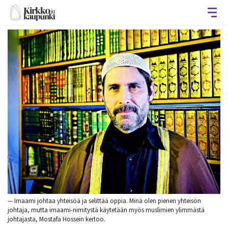
Avaa
— Imaami johtaa yhteisöä ja selittää oppia. Minä olen pienen yhteisön
johtaja, mutta imaami-nimitystä käytetään myös muslimien ylimmästä
johtajasta, Mostafa Hossein kertoo.