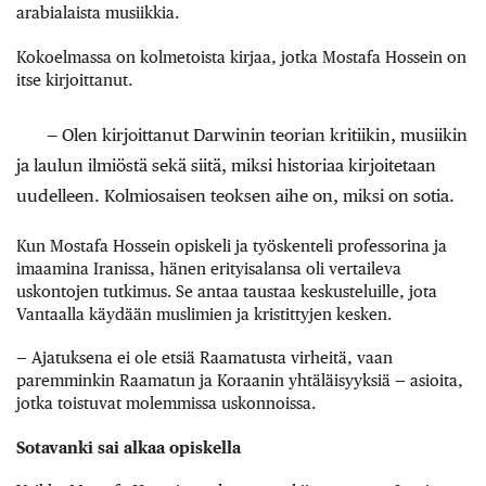
arabialaista musiikkia.
Kokoelmassa on kolmetoista kirjaa, jotka Mostafa Hossein on
itse kirjoittanut.
— Olen kirjoittanut Darwinin teorian kritiikin, musiikin
ja laulun ilmiöstä sekä siitä, miksi historiaa kirjoitetaan
uudelleen. Kolmiosaisen teoksen aihe on, miksi on sotia.
Kun Mostafa Hossein opiskeli ja työskenteli professorina ja
imaamina Iranissa, hänen erityisalansa oli vertaileva
uskontojen tutkimus. Se antaa taustaa keskusteluille, jota
Vantaalla käydään muslimien ja kristittyjen kesken.
— Ajatuksena ei ole etsiä Raamatusta virheitä, vaan
paremminkin Raamatun ja Koraanin yhtäläisyyksiä — asioita,
jotka toistuvat molemmissa uskonnoissa.
Sotavanki sai alkaa opiskella