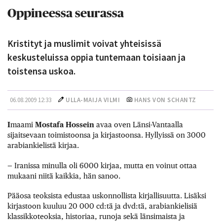
Oppineessa seurassa
Kristityt ja muslimit voivat yhteisissä
keskusteluissa oppia tuntemaan toisiaan ja
toistensa uskoa.
06.08.2009 12:33
ULLA-MAIJA VILMI
HANS VON SCHANTZ
I
maami
Mostafa Hossein
avaa oven Länsi-Vantaalla
sijaitsevaan toimistoonsa ja kirjastoonsa. Hyllyissä on 3000
arabiankielistä kirjaa.
— Iranissa minulla oli 6000 kirjaa, mutta en voinut ottaa
mukaani niitä kaikkia, hän sanoo.
Pääosa teoksista edustaa uskonnollista kirjallisuutta. Lisäksi
kirjastoon kuuluu 20 000 cd:tä ja dvd:tä, arabiankielisiä
klassikkoteoksia, historiaa, runoja sekä länsimaista ja