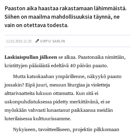
Paaston aika haastaa rakastamaan lähimmäistä.
Siihen on maailma mahdollisuuksia täynnä, ne
vain on otettava todesta.
12.02.2016 11:20
URPU SARLIN
Laskiaispullan jälkeen
se alkaa. Paastonaika nimittäin,
kristittyjen pääsiäistä edeltävä 40 päivän paasto.
Mutta katsokaahan ympärillenne, näkyykö paasto
jossakin? Eipä juuri, messun liturgiaa ja violetteja
alttarivaatteita lukuun ottamatta. Kun sitä ei
uskonpuhdistuksessa pidetty merkittävänä, ei se
myöskään vahvasti lunastanut paikkaansa meidän
luterilaisessa kulttuurissamme.
Nykyiseen, tavoitteelliseen, projektin pilkkomaan