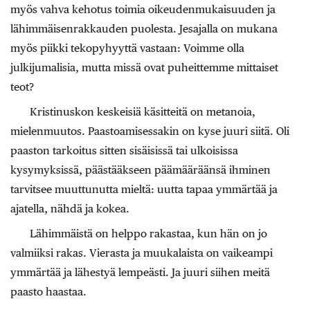
myös vahva kehotus toimia oikeudenmukaisuuden ja
lähimmäisenrakkauden puolesta. Jesajalla on mukana
myös piikki tekopyhyyttä vastaan: Voimme olla
julkijumalisia, mutta missä ovat puheittemme mittaiset
teot?
Kristinuskon keskeisiä käsitteitä on metanoia,
mielenmuutos. Paastoamisessakin on kyse juuri siitä. Oli
paaston tarkoitus sitten sisäisissä tai ulkoisissa
kysymyksissä, päästääkseen päämääräänsä ihminen
tarvitsee muuttunutta mieltä: uutta tapaa ymmärtää ja
ajatella, nähdä ja kokea.
Lähimmäistä on helppo rakastaa, kun hän on jo
valmiiksi rakas. Vierasta ja muukalaista on vaikeampi
ymmärtää ja lähestyä lempeästi. Ja juuri siihen meitä
paasto haastaa.