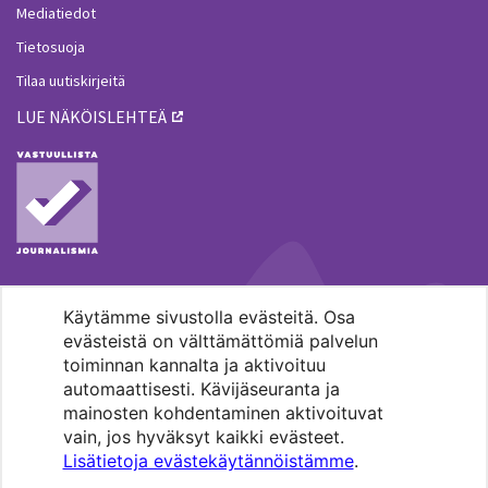
Mediatiedot
Tietosuoja
Tilaa uutiskirjeitä
LUE NÄKÖISLEHTEÄ
Käytämme sivustolla evästeitä. Osa
MENOHAKU
evästeistä on välttämättömiä palvelun
toiminnan kannalta ja aktivoituu
automaattisesti. Kävijäseuranta ja
mainosten kohdentaminen aktivoituvat
vain, jos hyväksyt kaikki evästeet.
Lisätietoja evästekäytännöistämme
.
Pääkaupunkiseudun evankelis-