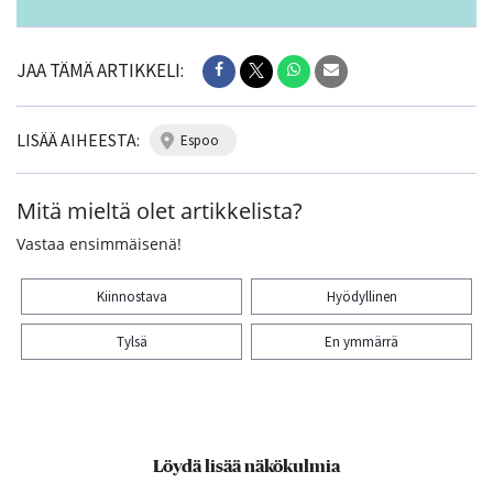
JAA TÄMÄ ARTIKKELI:
LISÄÄ AIHEESTA:
espoo
Mitä mieltä olet artikkelista?
Vastaa ensimmäisenä!
Kiinnostava
Hyödyllinen
Tylsä
En ymmärrä
Kiitos palautteesta! Jaa artikkeli:
Löydä lisää näkökulmia