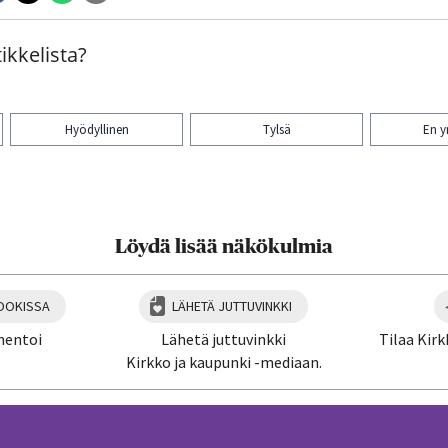
ikkelista?
Hyödyllinen
Tylsä
En 
aa artikkeli:
Löydä lisää näkökulmia
OOKISSA
LÄHETÄ JUTTUVINKKI
mentoi
Lähetä juttuvinkki
Tilaa Kirk
Kirkko ja kaupunki -mediaan.