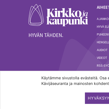
AIHEE
AJANKO
HYVÄ E
HYVÄN TÄHDEN.
PUHEEN
HENGELL
AUDIOT
VIDEOT
RSS-SY
Käytämme sivustolla evästeitä. Osa e
Kävijäseuranta ja mainosten kohdenta
Pääkaupunkiseudun evankelis-luterilaisten seur
HYVÄKSYN
Copyright 2026. Kirkko ja kaupunki. All rights res