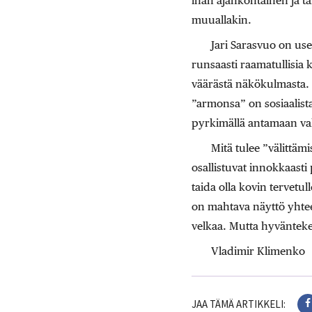
ihan ajankohtainen ja tä
muuallakin.
Jari Sarasvuo on use
runsaasti raamatullisia 
väärästä näkökulmasta. S
”armonsa” on sosiaalista
pyrkimällä antamaan va
Mitä tulee ”välittä
osallistuvat innokkaast
taida olla kovin tervetu
on mahtava näyttö yhteen
velkaa. Mutta hyvänteke
Vladimir Klimenko
JAA TÄMÄ ARTIKKELI: