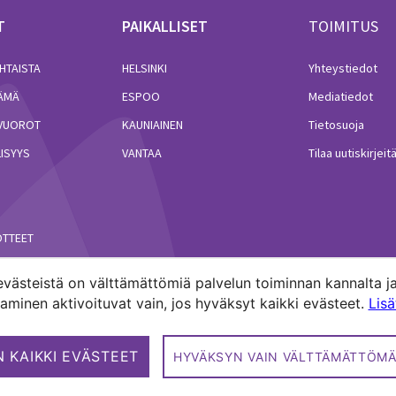
T
PAIKALLISET
TOIMITUS
HTAISTA
HELSINKI
Yhteystiedot
LÄMÄ
ESPOO
Mediatiedot
VUOROT
KAUNIAINEN
Tietosuoja
ISYYS
VANTAA
Tilaa uutiskirjeit
ÖTTEET
västeistä on välttämättömiä palvelun toiminnan kannalta ja
minen aktivoituvat vain, jos hyväksyt kaikki evästeet.
Lis
akuntien media.
 KAIKKI EVÄSTEET
HYVÄKSYN VAIN VÄLTTÄMÄTTÖMÄ
erved.