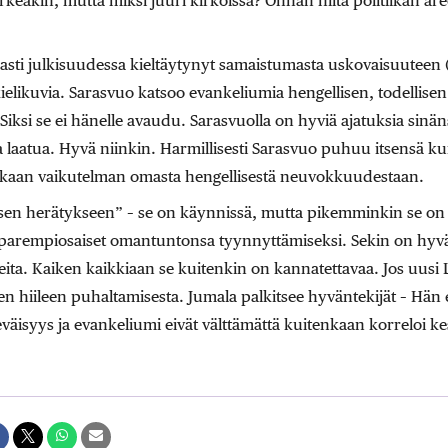
rkeäkin, mutta miksi juuri kirkoissa? Onhan niitä politiikan ar
asti julkisuudessa kieltäytynyt samaistumasta uskovaisuuteen (!
kielikuvia. Sarasvuo katsoo evankeliumia hengellisen, todellis
iksi se ei hänelle avaudu. Sarasvuolla on hyviä ajatuksia sinän
 laatua. Hyvä niinkin. Harmillisesti Sarasvuo puhuu itsensä ku
kaan vaikutelman omasta hengellisestä neuvokkuudestaan.
misen herätykseen” – se on käynnissä, mutta pikemminkin se on 
i parempiosaiset omantuntonsa tyynnyttämiseksi. Sekin on hyvä
lleita. Kaiken kaikkiaan se kuitenkin on kannatettavaa. Jos uusi 
 hiileen puhaltamisesta. Jumala palkitsee hyväntekijät – Hän e
väisyys ja evankeliumi eivät välttämättä kuitenkaan korreloi k