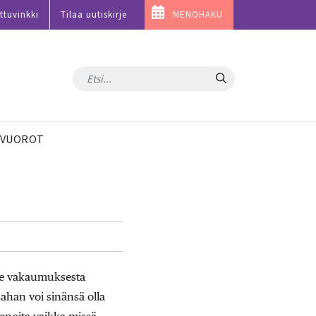
ttuvinkki
Tilaa uutiskirje
MENOHAKU
Hae
VUOROT
ille vakaumuksesta
sahan voi sinänsä olla