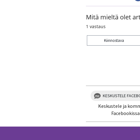
Mitä mieltä olet art
1
vastaus
Kiinnostava
Kiitos palautteesta! J
KESKUSTELE FACEB
Keskustele ja kom
Facebookissa