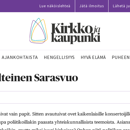
Lue näköislehteä
Jätä ilmoitus
Lähetä ju
AJANKOHTAISTA
HENGELLISYYS
HYVÄ ELÄMÄ
PUHEEN
teinen Sarasvuo
vat vain papit. Sitten avautuivat ovet kaikenlaisille konsertoij
pa poliitikoillakin paasata yhteiskunnallisista teemoista. Asian