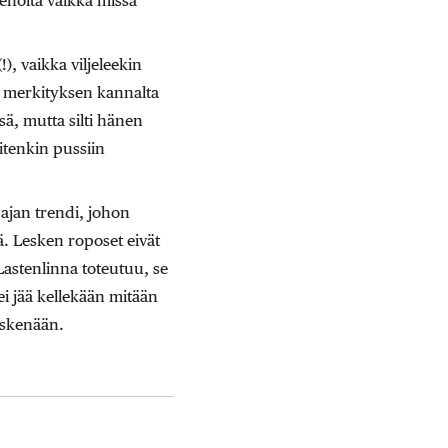
eenoita vaikka missä
), vaikka viljeleekin
en merkityksen kannalta
sä, mutta silti hänen
itenkin pussiin
ajan trendi, johon
. Lesken roposet eivät
Lastenlinna toteutuu, se
i jää kellekään mitään
eskenään.