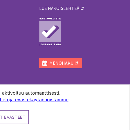
LUE NÄKÖISLEHTEÄ
ä
MENOHAKU
 aktivoituu automaattisesti.
ätietoja evästekäytännöistämme
.
T EVÄSTEET