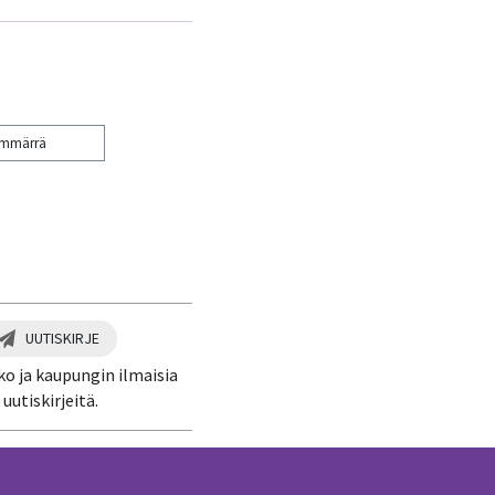
ymmärrä
UUTISKIRJE
ko ja kaupungin ilmaisia
uutiskirjeitä.