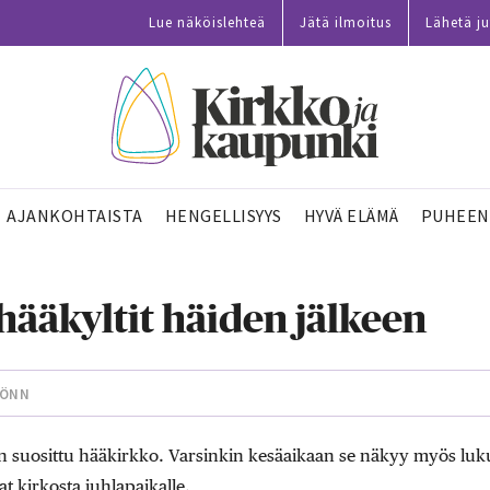
Lue näköislehteä
Jätä ilmoitus
Lähetä ju
AJANKOHTAISTA
HENGELLISYYS
HYVÄ ELÄMÄ
PUHEEN
hääkyltit häiden jälkeen
LÖNN
suosittu hääkirkko. Varsinkin kesäaikaan se näkyy myös luku
t kirkosta juhlapaikalle.