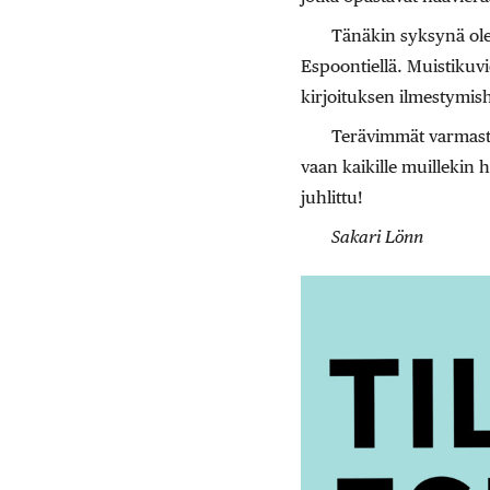
Tänäkin syksynä ole
Espoontiellä. Muistikuv
kirjoituksen ilmestymish
Terävimmät varmasti 
vaan kaikille muillekin h
juhlittu!
Sakari Lönn