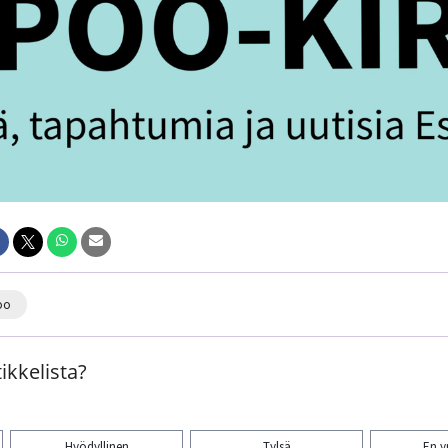
oo
ikkelista?
Hyödyllinen
Tylsä
En 