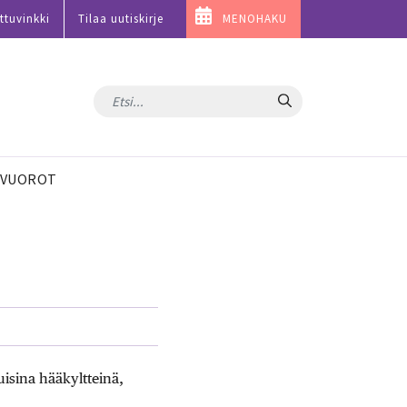
ttuvinkki
Tilaa uutiskirje
MENOHAKU
Hae
VUOROT
isina hääkyltteinä,