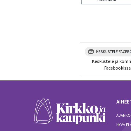
Kiitos palautteesta! J
KESKUSTELE FACEB
Keskustele ja kom
Facebookissa
AIHEE
AJANKO
HYVÄ E