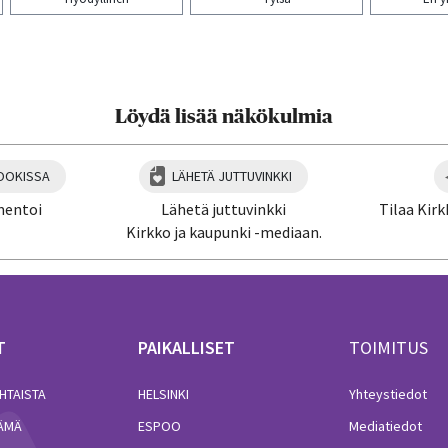
aa artikkeli:
Löydä lisää näkökulmia
OOKISSA
LÄHETÄ JUTTUVINKKI
mentoi
Lähetä juttuvinkki
Tilaa Kirk
Kirkko ja kaupunki -mediaan.
T
PAIKALLISET
TOIMITUS
HTAISTA
HELSINKI
Yhteystiedot
LÄMÄ
ESPOO
Mediatiedot