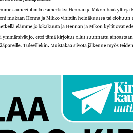
mme saaneet ihailla esimerkiksi Hennan ja Mikon hääkylttejä K
ieni mukaan Henna ja Mikko vihittiin heinäkuussa tai elokuun
etkellä elämme jo lokakuuta ja Hennan ja Mikon kyltit ovat edel
ymmärsivät jo, ettei tämä kirjoitus ollut suunnattu ainoastaan
ääpareille. Tulevillekin. Muistakaa siivota jälkenne myös teiden