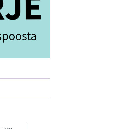
ymmärrä