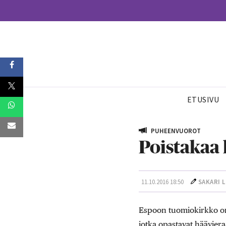
ETUSIVU
PUHEENVUOROT
Poistakaa 
11.10.2016 18:50
SAKARI 
Espoon tuomiokirkko on 
jotka opastavat häävieraa