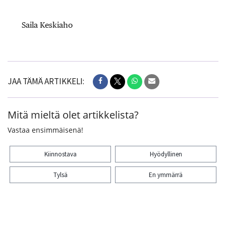
Saila Keskiaho
JAA TÄMÄ ARTIKKELI:
Mitä mieltä olet artikkelista?
Vastaa ensimmäisenä!
Kiinnostava
Hyödyllinen
Tylsä
En ymmärrä
Kiitos palautteesta! Jaa artikkeli: