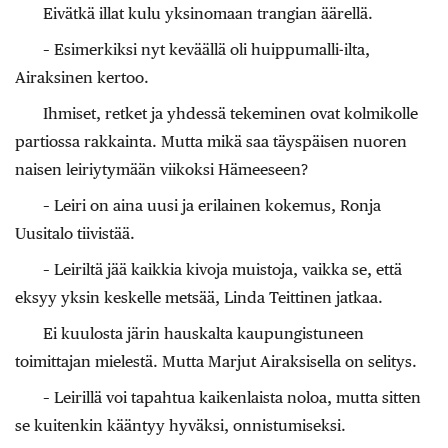
Eivätkä illat kulu yksinomaan trangian äärellä.
– Esimerkiksi nyt keväällä oli huippumalli-ilta,
Airaksinen kertoo.
Ihmiset, retket ja yhdessä tekeminen ovat kolmikolle
partiossa rakkainta. Mutta mikä saa täyspäisen nuoren
naisen leiriytymään viikoksi Hämeeseen?
– Leiri on aina uusi ja erilainen kokemus, Ronja
Uusitalo tiivistää.
– Leiriltä jää kaikkia kivoja muistoja, vaikka se, että
eksyy yksin keskelle metsää, Linda Teittinen jatkaa.
Ei kuulosta järin hauskalta kaupungistuneen
toimittajan mielestä. Mutta Marjut Airaksisella on selitys.
– Leirillä voi tapahtua kaikenlaista noloa, mutta sitten
se kuitenkin kääntyy hyväksi, onnistumiseksi.