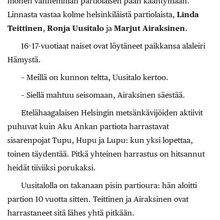
monen vanhemman partiolaisen pään kääntymään.
Linnasta vastaa kolme helsinkiläistä partiolaista,
Linda
Teittinen
,
Ronja Uusitalo
ja
Marjut Airaksinen
.
16–17-vuotiaat naiset ovat löytäneet paikkansa alaleiri
Hämystä.
– Meillä on kunnon teltta, Uusitalo kertoo.
– Siellä mahtuu seisomaan, Airaksinen säestää.
Etelähaagalaisen Helsingin metsänkävijöiden aktiivit
puhuvat kuin Aku Ankan partiota harrastavat
sisarenpojat Tupu, Hupu ja Lupu: kun yksi lopettaa,
toinen täydentää. Pitkä yhteinen harrastus on hitsannut
heidät tiiviiksi porukaksi.
Uusitalolla on takanaan pisin partioura: hän aloitti
partion 10 vuotta sitten. Teittinen ja Airaksinen ovat
harrastaneet sitä lähes yhtä pitkään.