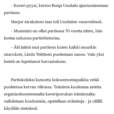
– Kaveri pyysi, kertoo Ronja Uusitalo ajautumisestaan
partioon.
Marjut Airaksinen taas tuli Uusitalon vanavedessä.
– Mummini on ollut partiossa 70 vuotta sitten, hän
luotaa sukunsa partiohistoriaa.
– Äiti laittoi mut partioon kuten kaikki muutkin
sisarukset, Linda Teittinen puolestaan sanoo. Vain yksi
heistä on lopettanut harrastuksen.
Partiokoloksi kutsuttu kokoontumispaikka vetää
puoleensa kerran viikossa. Toiminta kuulostaa astetta
organisoituneemmalta kaveriporukan toiminnalta:
vaihdetaan kuulumisia, opetellaan erätaitoja – ja välillä
käydään metsässä.