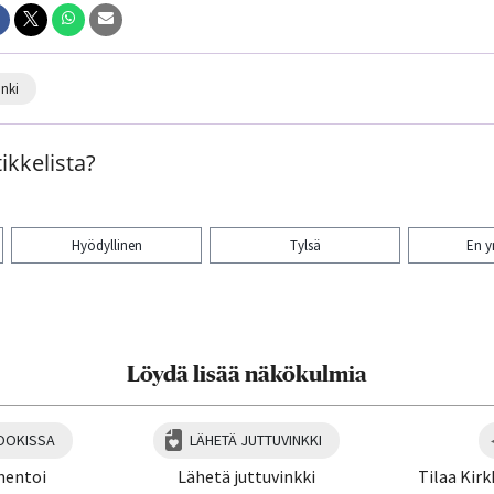
inki
ikkelista?
Hyödyllinen
Tylsä
En 
aa artikkeli:
Löydä lisää näkökulmia
OOKISSA
LÄHETÄ JUTTUVINKKI
mentoi
Lähetä juttuvinkki
Tilaa Kirk