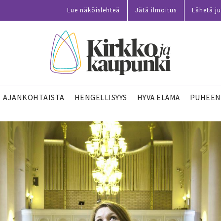
Lue näköislehteä
Jätä ilmoitus
Lähetä ju
AJANKOHTAISTA
HENGELLISYYS
HYVÄ ELÄMÄ
PUHEEN