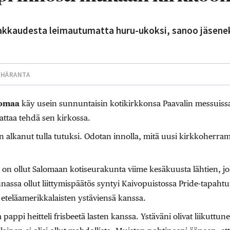
rakkaudesta leimautumatta huru-ukoksi, sanoo jäsenek
YHÄRANTA
lomaa
käy usein sunnuntaisin kotikirkkonsa Paavalin messuissa,
attaa tehdä sen kirkossa.
 alkanut tulla tutuksi. Odotan innolla, mitä uusi kirkkoherr
on ollut Salomaan kotiseurakunta viime kesäkuusta lähtien, joll
nassa ollut liittymispäätös syntyi Kaivopuistossa Pride-tapaht
 eteläamerikkalaisten ystäviensä kanssa.
appi heitteli frisbeetä lasten kanssa. Ystäväni olivat liikuttuneit