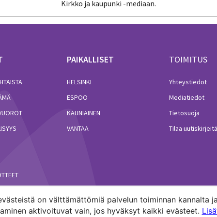
Kirkko ja kaupunki -mediaan.
T
PAIKALLISET
TOIMITUS
HTAISTA
HELSINKI
Yhteystiedot
LÄMÄ
ESPOO
Mediatiedot
VUOROT
KAUNIAINEN
Tietosuoja
ISYYS
VANTAA
Tilaa uutiskirjeit
ÖTTEET
västeistä on välttämättömiä palvelun toiminnan kannalta ja
minen aktivoituvat vain, jos hyväksyt kaikki evästeet.
Lis