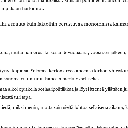
ainen ei olisi ollut mahdollista. Muistan pohtineeni ääneen, ett
niin pitkään harkinnut.
 puhua muuta kuin faktoihin perustuvaa monotonista kalman
sena, mutta hän erosi kirkosta 15-vuotiaana, vuosi sen jälkeen, 
ttynyt kapinaa. Salomaa kertoo arvostaneensa kirkon yhteiskunn
n sanoma ei tuntunut hänestä merkitykselliseltä.
a alkoi opiskella sosiaalipolitiikkaa ja löysi itsensä yllättäen 
isestä tuli tapa.
tiedä, miksi menin, mutta sain sieltä lohtua sellaisena aikana, ku
koon huipentui viime marraskuussa Paavalin kirkon toimitus