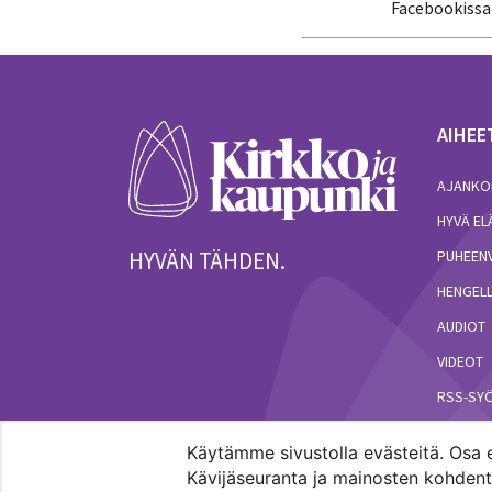
Facebookissa
AIHEE
AJANKO
HYVÄ E
HYVÄN TÄHDEN.
PUHEEN
HENGELL
AUDIOT
VIDEOT
RSS-SY
Käytämme sivustolla evästeitä. Osa e
Kävijäseuranta ja mainosten kohdenta