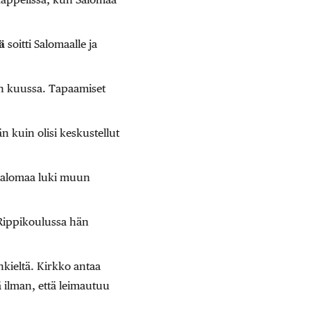
ä
soitti Salomaalle ja
an kuussa. Tapaamiset
 kuin olisi keskustellut
ä Salomaa luki muun
 Rippikoulussa hän
kieltä. Kirkko antaa
 ilman, että leimautuu