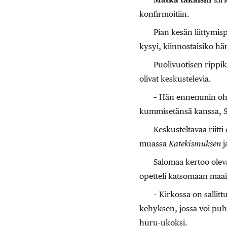
konfirmoitiin.
Pian kesän liittymi
kysyi, kiinnostaisiko hän
Puolivuotisen rippi
olivat keskustelevia.
– Hän ennemmin ohja
kummisetänsä kanssa, S
Keskusteltavaa riitt
muassa
Katekismuksen
j
Salomaa kertoo oleva
opetteli katsomaan maa
– Kirkossa on salli
kehyksen, jossa voi puh
huru-ukoksi.