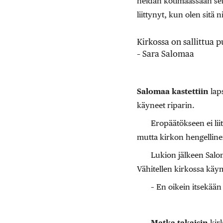
heidän kotimaassaan sell
liittynyt, kun olen sitä 
Kirkossa on sallittua
– Sara Salomaa
Salomaa kastettiin
lap
käyneet riparin.
Eropäätökseen ei lii
mutta kirkon hengelline
Lukion jälkeen Saloma
Vähitellen kirkossa käym
– En oikein itsekään 
Matka takaisin
kirk