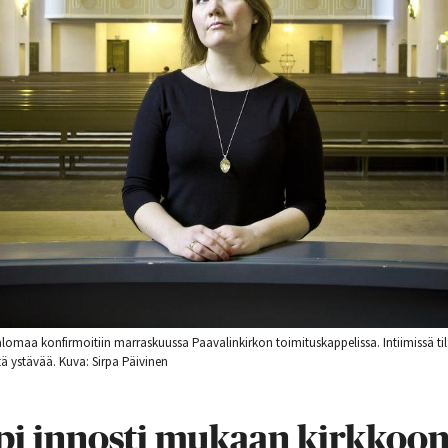
Salomaa konfirmoitiin marraskuussa Paavalinkirkon toimituskappelissa. Intiimissä ti
ä ystävää. Kuva: Sirpa Päivinen
pi innosti mukaan kirkkoo