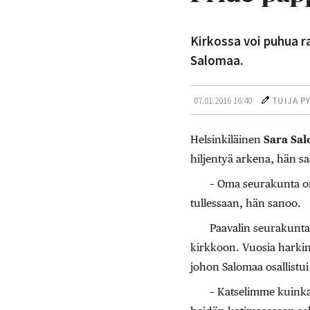
Kirkossa voi puhua 
Salomaa.
07.01.2016 16:40
TUIJA P
Helsinkiläinen
Sara Sa
hiljentyä arkena, hän sa
– Oma seurakunta on
tullessaan, hän sanoo.
Paavalin seurakunta 
kirkkoon. Vuosia harkin
johon Salomaa osallistui
– Katselimme kuinka p