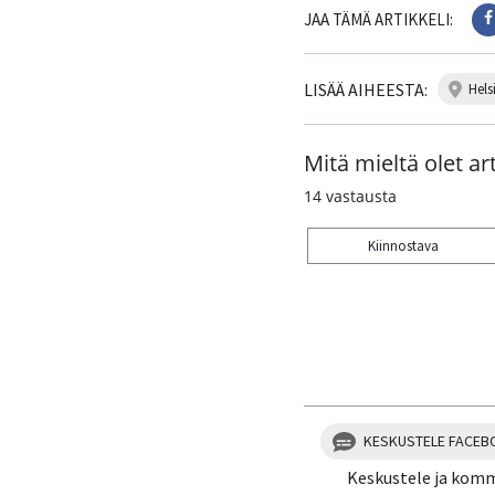
JAA TÄMÄ ARTIKKELI:
LISÄÄ AIHEESTA:
hels
Mitä mieltä olet art
14
vastausta
Kiinnostava
Kiitos palautteesta! J
KESKUSTELE FACEB
Keskustele ja kom