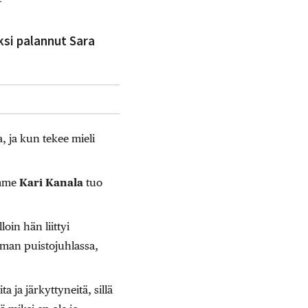
si palannut Sara
 ja kun tekee mieli
amme
Kari Kanala
tuo
oin hän liittyi
uman puistojuhlassa,
a ja järkyttyneitä, sillä