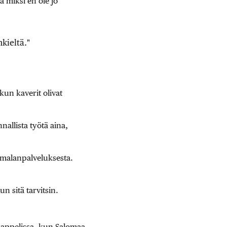
ä miksi en ole jo
kieltä."
kun kaverit olivat
allista työtä aina,
jumalanpalveluksesta.
n sitä tarvitsin.
kappelissa, kun Salomaa