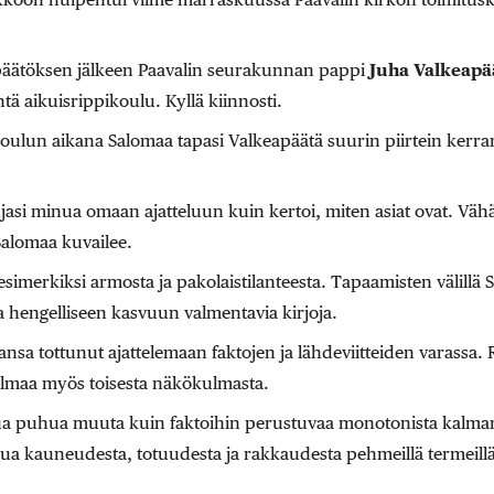
späätöksen jälkeen Paavalin seurakunnan pappi
Juha Valkeapä
tä aikuisrippikoulu. Kyllä kiinnosti.
koulun aikana Salomaa tapasi Valkeapäätä suurin piirtein kerr
si minua omaan ajatteluun kuin kertoi, miten asiat ovat. Vähän
alomaa kuvailee.
i esimerkiksi armosta ja pakolaistilanteesta. Tapaamisten välill
a hengelliseen kasvuun valmentavia kirjoja.
nsa tottunut ajattelemaan faktojen ja lähdeviitteiden varassa.
ilmaa myös toisesta näkökulmasta.
ttua puhua muuta kuin faktoihin perustuvaa monotonista kalman
ua kauneudesta, totuudesta ja rakkaudesta pehmeillä termeillä