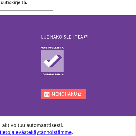
uutiskirjeitä.
LUE NÄKÖISLEHTEÄ
ä
MENOHAKU
 aktivoituu automaattisesti.
ätietoja evästekäytännöistämme
.