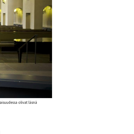
laisuudessa olivat läsnä
n