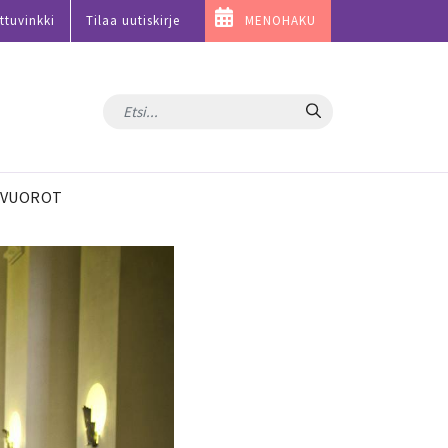
ttuvinkki
Tilaa uutiskirje
MENOHAKU
Hae
VUOROT