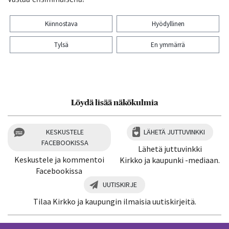
Kiinnostava
Hyödyllinen
Tylsä
En ymmärrä
Kiitos palautteesta! Jaa artikkeli:
Löydä lisää näkökulmia
KESKUSTELE
LÄHETÄ JUTTUVINKKI
FACEBOOKISSA
Lähetä juttuvinkki
Keskustele ja kommentoi
Kirkko ja kaupunki -mediaan.
Facebookissa
UUTISKIRJE
Tilaa Kirkko ja kaupungin ilmaisia uutiskirjeitä.