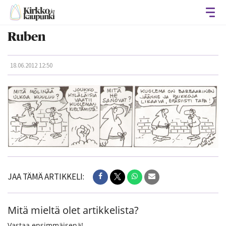
Avaa
Ruben
18.06.2012 12:50
JAA TÄMÄ ARTIKKELI:
Mitä mieltä olet artikkelista?
Vastaa ensimmäisenä!