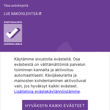
Tilaa uutiskirjeitä
LUE NÄKÖISLEHTEÄ
Käytämme sivustolla evästeitä. Osa
MENOHAKU
evästeistä on välttämättömiä palvelun
toiminnan kannalta ja aktivoituu
automaattisesti. Kävijäseuranta ja
mainosten kohdentaminen aktivoituvat
vain, jos hyväksyt kaikki evästeet.
Lisätietoja evästekäytännöistämme
.
Pääkaupunkiseudun evankelis-
luterilaisten seurakuntien media.
HYVÄKSYN KAIKKI EVÄSTEET