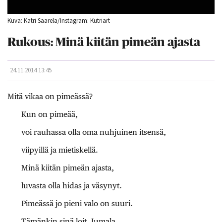
Kuva: Katri Saarela/Instagram: Kutriart
Rukous: Minä kiitän pimeän ajasta
24.11.2014 13:45
Mitä vikaa on pimeässä?
Kun on pimeää,
voi rauhassa olla oma nuhjuinen itsensä,
viipyillä ja mietiskellä.
Minä kiitän pimeän ajasta,
luvasta olla hidas ja väsynyt.
Pimeässä jo pieni valo on suuri.
Tämänkin sinä loit, Jumala.