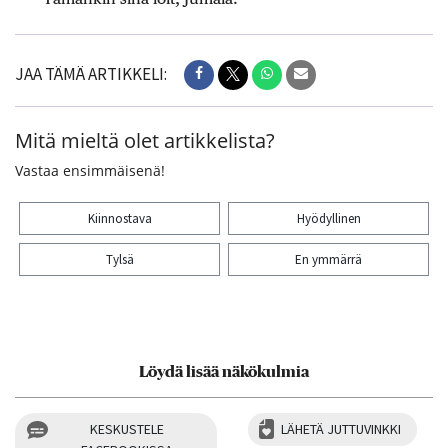
JAA TÄMÄ ARTIKKELI:
Mitä mieltä olet artikkelista?
Vastaa ensimmäisenä!
Kiinnostava
Hyödyllinen
Tylsä
En ymmärrä
Kiitos palautteesta! Jaa artikkeli:
Löydä lisää näkökulmia
KESKUSTELE
LÄHETÄ JUTTUVINKKI