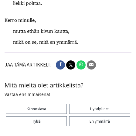
liekki polttaa.
Kerro minulle,
mutta ethän kivun kautta,
mikä on se, mitä en ymmärrä.
JAA TÄMÄ ARTIKKELI:
Mitä mieltä olet artikkelista?
Vastaa ensimmäisenä!
Kiinnostava
Hyödyllinen
Tylsä
En ymmärrä
Kiitos palautteesta! Jaa artikkeli: