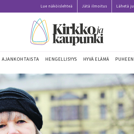
Lue näköislehteä
Jätä ilmoitus
Lähetä ju
AJANKOHTAISTA
HENGELLISYYS
HYVÄ ELÄMÄ
PUHEEN