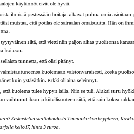
aalojen käytännöt eivät ole hyviä.
sta ihmistä pestessään hoitajat alkavat puhua omia asioitaan p
täisi muistaa, että potilas ole sairaalan omaisuutta. Hän on ihmi
ttaa.
yytyväinen siitä, että vietti niin paljon aikaa puolisonsa kanssa 
ua hoitoon.
ellaista tunnetta, että olisi pitänyt.
 valmistautuneensa kuolemaan vaistonvaraisesti, koska puoliso o
 hänet kuin ystävätkin. Erkki oli aina selvinnyt.
, että kuolema tulee hypyn lailla. Niin se tuli. Aluksi suru hyö
on vaihtunut iloon ja kiitollisuuteen siitä, että sain kokea rakka
an? Keskustelua saattohoidosta Tuomiokirkon kryptassa, Kirkkok
tarjolla kello 17, hinta 3 euroa.