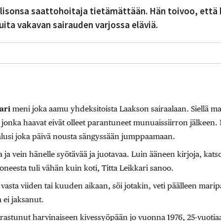
uolisonsa saattohoitaja tietämättään. Hän toivoo, ett
ta vakavan sairauden varjossa eläviä.
ari
meni joka aamu yhdeksitoista Laakson sairaalaan. Siellä m
, jonka haavat eivät olleet parantuneet munuaissiirron jälkeen. 
halusi joka päivä nousta sängyssään jumppaamaan.
a ja vein hänelle syötävää ja juotavaa. Luin ääneen kirjoja, kat
eesta tuli vähän kuin koti, Titta Leikkari sanoo.
 vasta viiden tai kuuden aikaan, söi jotakin, veti päälleen marip
 ei jaksanut.
airastunut harvinaiseen kivessyöpään jo vuonna 1976, 25-vuotiaa