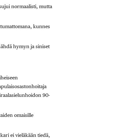
 sujui normaalisti, mutta
uuttumattomana, kunnes
 nähdä hymyn ja siniset
iheiseen
apulaisosastonhoitaja
airaalasielunhoidon 90-
aiden omaisille
ari ei vieläkään tiedä,