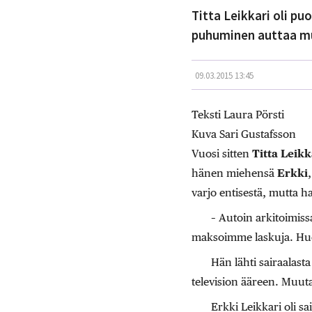
Titta Leikkari oli p
puhuminen auttaa mui
09.03.2015 13:45
Teksti Laura Pörsti
Kuva Sari Gustafsson
Vuosi sitten
Titta Leikk
hänen miehensä
Erkki
varjo entisestä, mutta 
– Autoin arkitoimiss
maksoimme laskuja. Huon
Hän lähti sairaalasta
television ääreen. Muuta
Erkki Leikkari oli s