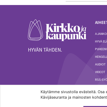
AIHEE
AJANKO
HYVÄ E
HYVÄN TÄHDEN.
PUHEEN
HENGELL
AUDIOT
VIDEOT
RSS-SY
Käytämme sivustolla evästeitä. Osa e
Kävijäseuranta ja mainosten kohdenta
Pääkaupunkiseudun evankelis-luterilaisten seur