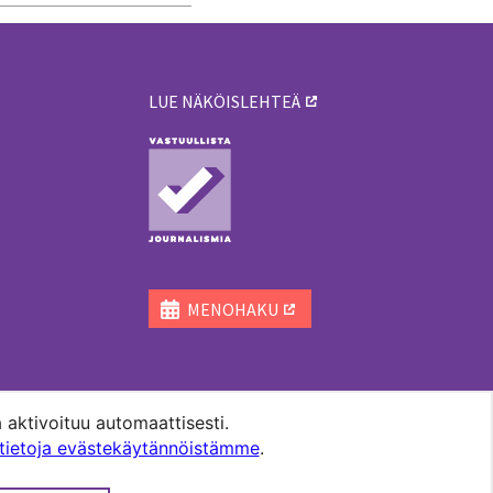
LUE NÄKÖISLEHTEÄ
ä
MENOHAKU
 aktivoituu automaattisesti.
ätietoja evästekäytännöistämme
.