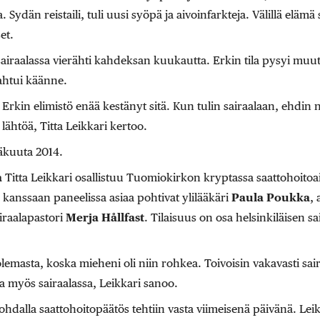
. Sydän reistaili, tuli uusi syöpä ja aivoinfarkteja. Välillä elämä
et.
a sairaalassa vierähti kahdeksan kuukautta. Erkin tila pysyi m
ahtui käänne.
kä Erkin elimistö enää kestänyt sitä. Kun tulin sairaalaan, ehdin
 lähtöä, Titta Leikkari kertoo.
näkuuta 2014.
a
Titta Leikkari osallistuu Tuomiokirkon kryptassa saattohoitoa
kanssaan paneelissa asiaa pohtivat ylilääkäri
Paula Poukka
, 
iraalapastori
Merja Hållfast
. Tilaisuus on osa helsinkiläisen s
masta, koska mieheni oli niin rohkea. Toivoisin vakavasti sair
a myös sairaalassa, Leikkari sanoo.
dalla saattohoitopäätös tehtiin vasta viimeisenä päivänä. Leikk