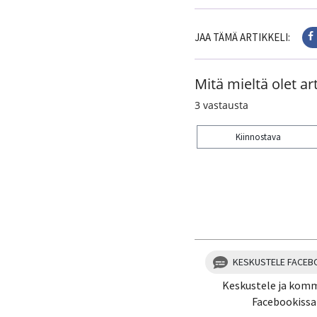
JAA TÄMÄ ARTIKKELI:
Mitä mieltä olet art
3
vastausta
Kiinnostava
Kiitos palautteesta! J
1
2
KESKUSTELE FACEB
Keskustele ja kom
Facebookissa