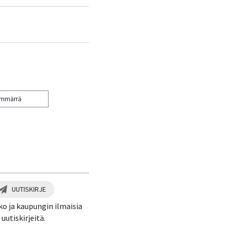
ymmärrä
UUTISKIRJE
ko ja kaupungin ilmaisia
uutiskirjeitä.