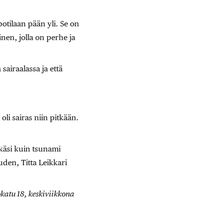
otilaan pään yli. Se on
nen, jolla on perhe ja
sairaalassa ja että
li sairas niin pitkään.
kkäsi kuin tsunami
uden, Titta Leikkari
atu 18, keskiviikkona