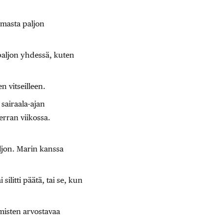
emasta paljon
 paljon yhdessä, kuten
n vitseilleen.
sairaala-ajan
erran viikossa.
aljon. Marin kanssa
silitti päätä, tai se, kun
hmisten arvostavaa