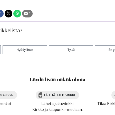
1
2
ikkelista?
Hyödyllinen
Tylsä
En 
aa artikkeli:
Löydä lisää näkökulmia
OOKISSA
LÄHETÄ JUTTUVINKKI
mentoi
Lähetä juttuvinkki
Tilaa Kirk
Kirkko ja kaupunki -mediaan.