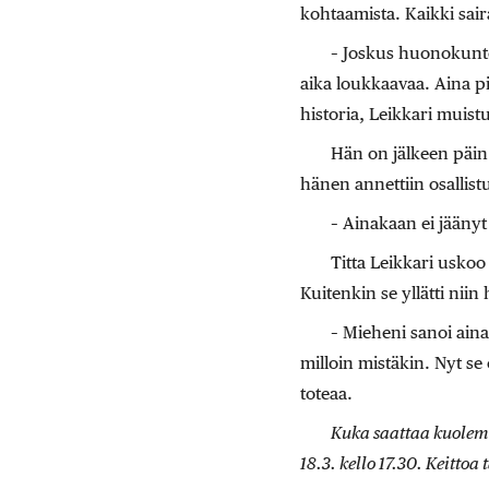
kohtaamista. Kaikki sair
– Joskus huonokuntoi
aika loukkaavaa. Aina pi
historia, Leikkari muistu
Hän on jälkeen päin t
hänen annettiin osallist
– Ainakaan ei jäänyt s
Titta Leikkari uskoo
Kuitenkin se yllätti niin
– Mieheni sanoi aina
milloin mistäkin. Nyt se 
toteaa.
Kuka saattaa kuolema
18.3. kello 17.30. Keittoa 