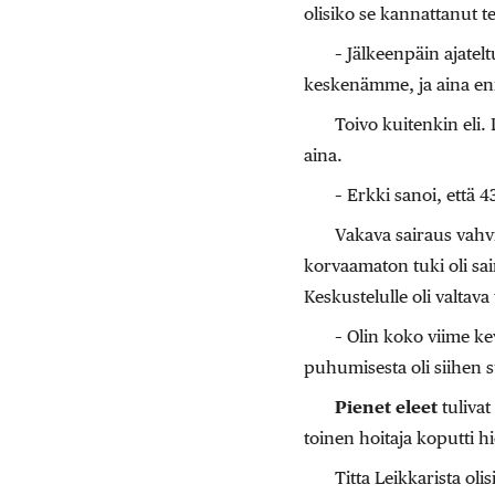
olisiko se kannattanut 
– Jälkeenpäin ajate
keskenämme, ja aina enn
Toivo kuitenkin eli.
aina.
– Erkki sanoi, että 
Vakava sairaus vahvi
korvaamaton tuki oli sai
Keskustelulle oli valtava
– Olin koko viime ke
puhumisesta oli siihen s
Pienet eleet
tulivat
toinen hoitaja koputti h
Titta Leikkarista oli