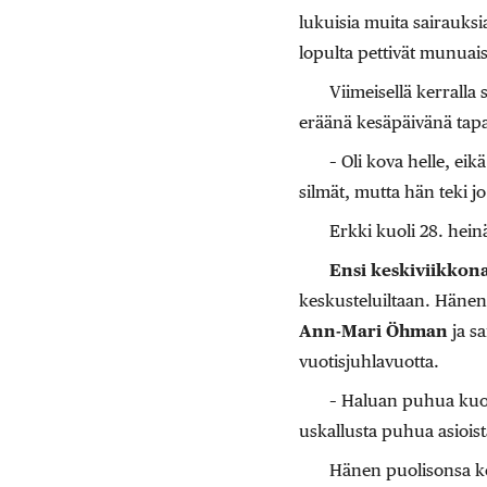
lukuisia muita sairauksia
lopulta pettivät munuais
Viimeisellä kerrall
eräänä kesäpäivänä tap
– Oli kova helle, ei
silmät, mutta hän teki jo
Erkki kuoli 28. hei
Ensi keskiviikkon
keskusteluiltaan. Hänen 
Ann-Mari Öhman
ja sa
vuotisjuhlavuotta.
– Haluan puhua kuole
uskallusta puhua asioist
Hänen puolisonsa koh