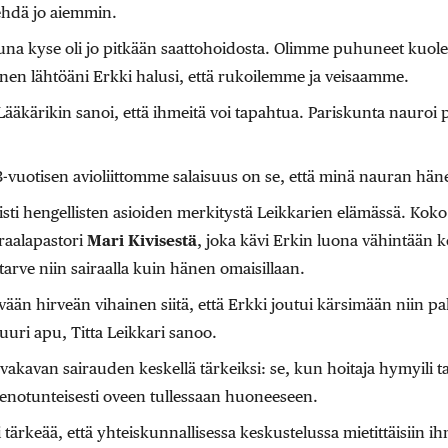
tehdä jo aiemmin.
ltuna kyse oli jo pitkään saattohoidosta. Olimme puhuneet kuol
en lähtöäni Erkki halusi, että rukoilemme ja veisaamme.
 Lääkärikin sanoi, että ihmeitä voi tapahtua. Pariskunta nauroi
43-vuotisen avioliittomme salaisuus on se, että minä nauran häne
sti hengellisten asioiden merkitystä Leikkarien elämässä. Koko 
raalapastori
Mari Kivisestä
, joka kävi Erkin luona vähintään k
 tarve niin sairaalla kuin hänen omaisillaan.
vään hirveän vihainen siitä, että Erkki joutui kärsimään niin p
uuri apu, Titta Leikkari sanoo.
 vakavan sairauden keskellä tärkeiksi: se, kun hoitaja hymyili tai 
ienotunteisesti oveen tullessaan huoneeseen.
si tärkeää, että yhteiskunnallisessa keskustelussa mietittäisiin i