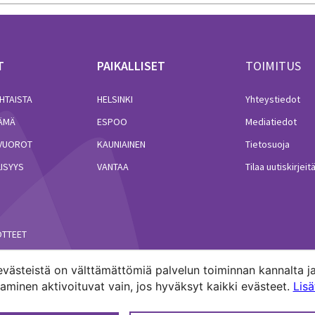
T
PAIKALLISET
TOIMITUS
HTAISTA
HELSINKI
Yhteystiedot
LÄMÄ
ESPOO
Mediatiedot
VUOROT
KAUNIAINEN
Tietosuoja
ISYYS
VANTAA
Tilaa uutiskirjeit
ÖTTEET
västeistä on välttämättömiä palvelun toiminnan kannalta ja
minen aktivoituvat vain, jos hyväksyt kaikki evästeet.
Lis
akuntien media.