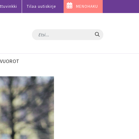
ttuvinkki
Tilaa uutiskirje
MENOHAKU
Hae
VUOROT