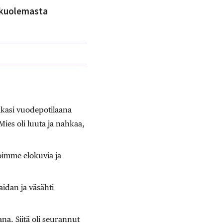
ä kuolemasta
akasi vuodepotilaana
Mies oli luuta ja nahkaa,
soimme elokuvia ja
aidan ja väsähti
na. Siitä oli seurannut