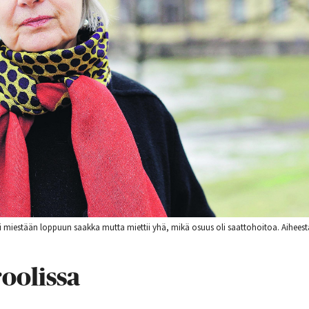
oiti miestään loppuun saakka mutta miettii yhä, mikä osuus oli saattohoitoa. Aihee
roolissa