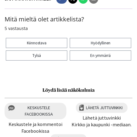
Mitä mieltä olet artikkelista?
5
vastausta
Kiinnostava
Hyödyllinen
Tylsä
En ymmärrä
Kiitos palautteesta! Jaa artikkeli:
1
Löydä lisää näkökulmia
KESKUSTELE
LÄHETÄ JUTTUVINKKI
FACEBOOKISSA
Lähetä juttuvinkki
Keskustele ja kommentoi
Kirkko ja kaupunki -mediaan.
Facebookissa