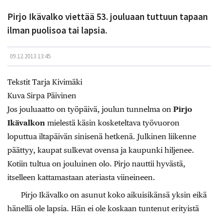
Pirjo Ikävalko viettää 53. jouluaan tuttuun tapaan
ilman puolisoa tai lapsia.
09.12.2013 13:45
Tekstit Tarja Kivimäki
Kuva Sirpa Päivinen
Jos jouluaatto on työpäivä, joulun tunnelma on
Pirjo
Ikävalkon
mielestä käsin kosketeltava työvuoron
loputtua iltapäivän sinisenä hetkenä. Julkinen liikenne
päättyy, kaupat sulkevat ovensa ja kaupunki hiljenee.
Kotiin tultua on jouluinen olo. Pirjo nauttii hyvästä,
itselleen kattamastaan ateriasta viineineen.
Pirjo Ikävalko on asunut koko aikuisikänsä yksin eikä
hänellä ole lapsia. Hän ei ole koskaan tuntenut erityistä