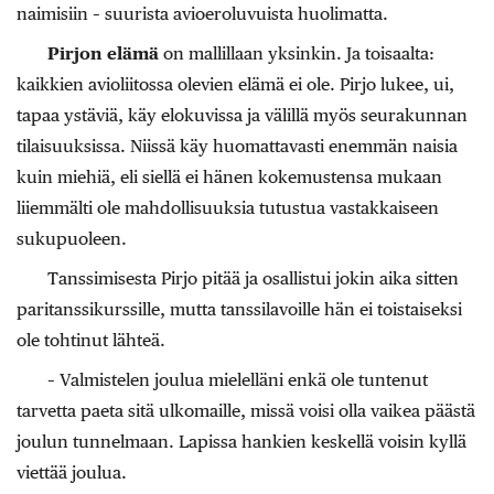
naimisiin – suurista avioeroluvuista huolimatta.
Pirjon elämä
on mallillaan yksinkin. Ja toisaalta:
kaikkien avioliitossa olevien elämä ei ole. Pirjo lukee, ui,
tapaa ystäviä, käy elokuvissa ja välillä myös seurakunnan
tilaisuuksissa. Niissä käy huomattavasti enemmän naisia
kuin miehiä, eli siellä ei hänen kokemustensa mukaan
liiemmälti ole mahdollisuuksia tutustua vastakkaiseen
sukupuoleen.
Tanssimisesta Pirjo pitää ja osallistui jokin aika sitten
paritanssikurssille, mutta tanssilavoille hän ei toistaiseksi
ole tohtinut lähteä.
– Valmistelen joulua mielelläni enkä ole tuntenut
tarvetta paeta sitä ulkomaille, missä voisi olla vaikea päästä
joulun tunnelmaan. Lapissa hankien keskellä voisin kyllä
viettää joulua.