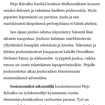
Pirjo Ikävalko hankkii kotiinsa Mellunmäkeen kuusen
omaksi ilokseen ja valmistaa itselleen jouluruokia. Myös
piparien leipominen on perinne. Joulu ja sen
markkinointi lämpöisenä perhejuhlana ei häntä ahdista.
Sen sijaan joulun odotus käynnistyy hänestä liian
aikaisin kaupoissa. Jouluun ladataan markkinoinnin
yllyttämänä kasapäin odotuksia ja toiveita. Television ja
lehtien joulumainokset kauppaavat kaikille Onnellisen
Perheen Fanny ja Aleksander -tyyppistä joulua, vaikka
totuus on usein toisenlainen lapsiperheissäkin. Pirjolle
joulunodotus alkaa Jouluradion
Hoosiannasta
ensimmäisenä adventtina.
Sosionomiksi aikuisiällä
kouluttautunut Pirjo
Ikävalko on työskennellyt kymmenen vuotta
dementiaryhmäkodissa vanhusten parissa. Työ on