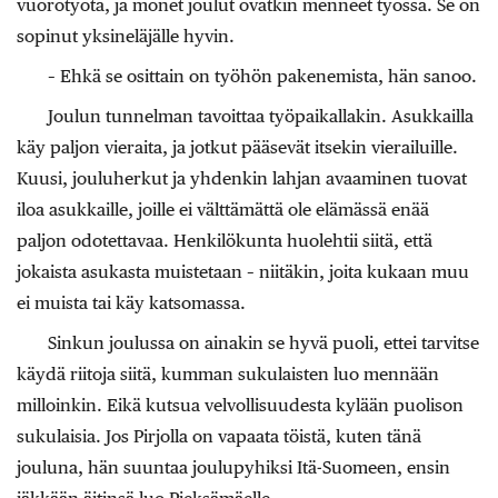
vuorotyötä, ja monet joulut ovatkin menneet työssä. Se on
sopinut yksineläjälle hyvin.
– Ehkä se osittain on työhön pakenemista, hän sanoo.
Joulun tunnelman tavoittaa työpaikallakin. Asukkailla
käy paljon vieraita, ja jotkut pääsevät itsekin vierailuille.
Kuusi, jouluherkut ja yhdenkin lahjan avaaminen tuovat
iloa asukkaille, joille ei välttämättä ole elämässä enää
paljon odotettavaa. Henkilökunta huolehtii siitä, että
jokaista asukasta muistetaan – niitäkin, joita kukaan muu
ei muista tai käy katsomassa.
Sinkun joulussa on ainakin se hyvä puoli, ettei tarvitse
käydä riitoja siitä, kumman sukulaisten luo mennään
milloinkin. Eikä kutsua velvollisuudesta kylään puolison
sukulaisia. Jos Pirjolla on vapaata töistä, kuten tänä
jouluna, hän suuntaa joulupyhiksi Itä-Suomeen, ensin