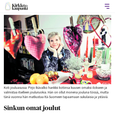
Avaa
Koti jouluasussa. Pirjo Ikävalko hankkii kotiinsa kuusen omaksi ilokseen ja
valmistaa itselleen jouluruokia. Hän on ollut monena jouluna töissä, mutta
tänä vuonna hän matkustaa Itä-Suomeen tapaamaan sukulaisia ja ystäviä.
Sinkun omat joulut