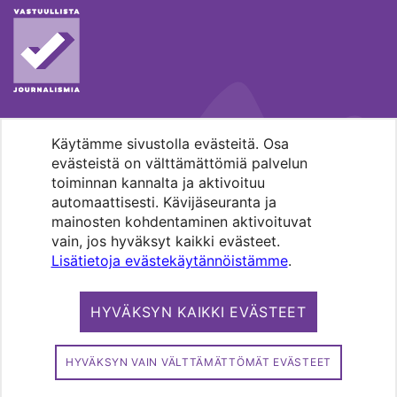
Käytämme sivustolla evästeitä. Osa
MENOHAKU
evästeistä on välttämättömiä palvelun
toiminnan kannalta ja aktivoituu
automaattisesti. Kävijäseuranta ja
mainosten kohdentaminen aktivoituvat
vain, jos hyväksyt kaikki evästeet.
Lisätietoja evästekäytännöistämme
.
Pääkaupunkiseudun evankelis-
luterilaisten seurakuntien media.
HYVÄKSYN KAIKKI EVÄSTEET
Copyright 2026. Kirkko ja kaupunki. All
rights reserved.
HYVÄKSYN VAIN VÄLTTÄMÄTTÖMÄT EVÄSTEET