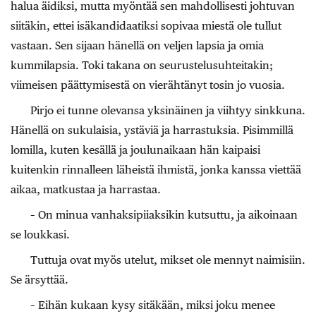
halua äidiksi, mutta myöntää sen mahdollisesti johtuvan
siitäkin, ettei isäkandidaatiksi sopivaa miestä ole tullut
vastaan. Sen sijaan hänellä on veljen lapsia ja omia
kummilapsia. Toki takana on seurustelusuhteitakin;
viimeisen päättymisestä on vierähtänyt tosin jo vuosia.
Pirjo ei tunne olevansa yksinäinen ja viihtyy sinkkuna.
Hänellä on sukulaisia, ystäviä ja harrastuksia. Pisimmillä
lomilla, kuten kesällä ja joulunaikaan hän kaipaisi
kuitenkin rinnalleen läheistä ihmistä, jonka kanssa viettää
aikaa, matkustaa ja harrastaa.
– On minua vanhaksipiiaksikin kutsuttu, ja aikoinaan
se loukkasi.
Tuttuja ovat myös utelut, mikset ole mennyt naimisiin.
Se ärsyttää.
– Eihän kukaan kysy sitäkään, miksi joku menee