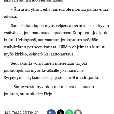
iäkkään äitinsä luo Pieksämäelle.
– Äiti asuu yksin, eikä hänellä ole montaa joulua enää
edessä.
Samalla hän tapaa myös veljiensä perheitä sekä hyvän
ystävänsä, jota matkustaa tapaamaan Kuopioon. Jos joulu
kuluu Helsingissä, aattoaamun joulupuuro syödään
ystävättären perheen kanssa. Tällöin ohjelmaan kuuluu
myös kirkko, esimerkiksi aattohartaus.
Seurakunta voisi hänen mielestään tarjota
jouluohjelmaa myös tavallisille yksinasuville.
Syrjäytyneille yksinäisille järjestetään
Hurstin
joulu.
– Sinne voisin hyvinkin mennä avuksi jonakin
jouluna, suunnittelee Pirjo.
JAA TÄMÄ ARTIKKELI:
1