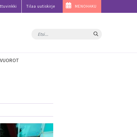
ttuvinkki
Tilaa uutiskirje
MENOHAKU
Hae
VUOROT