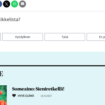
ikkelista?
Hyödyllinen
Tylsä
En 
aa artikkeli:
E
Someaino: Sieniretkellä!
HYVÄ ELÄMÄ
15.9.2017