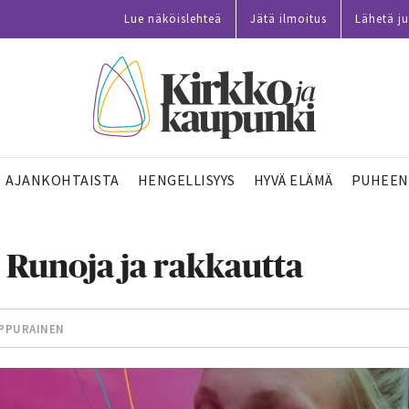
Lue näköislehteä
Jätä ilmoitus
Lähetä ju
AJANKOHTAISTA
HENGELLISYYS
HYVÄ ELÄMÄ
PUHEEN
 Runoja ja rakkautta
PPURAINEN