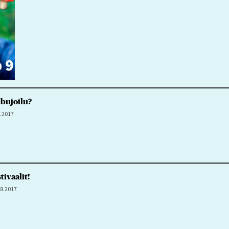
 bujoilu?
9.2017
tivaalit!
.8.2017