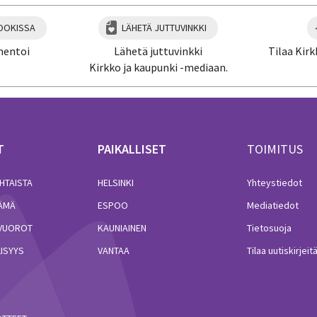
OOKISSA
LÄHETÄ JUTTUVINKKI
mentoi
Lähetä juttuvinkki
Tilaa Kirk
Kirkko ja kaupunki -mediaan.
T
PAIKALLISET
TOIMITUS
HTAISTA
HELSINKI
Yhteystiedot
LÄMÄ
ESPOO
Mediatiedot
VUOROT
KAUNIAINEN
Tietosuoja
ISYYS
VANTAA
Tilaa uutiskirjeit