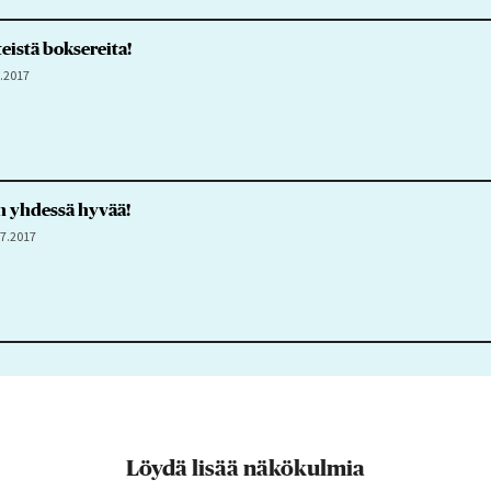
eistä boksereita!
8.2017
 yhdessä hyvää!
.7.2017
Löydä lisää näkökulmia