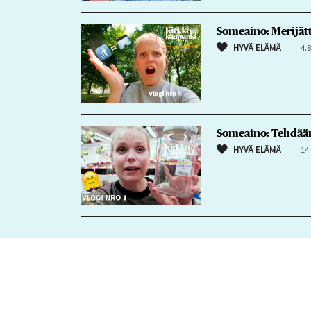
Someaino: Merijätt
HYVÄ ELÄMÄ
4.
Someaino: Tehdään
HYVÄ ELÄMÄ
14