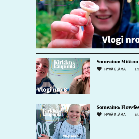
Someaino: Mitä on
HYVÄ ELÄMÄ
1.
Someaino: Flow-fes
HYVÄ ELÄMÄ
18