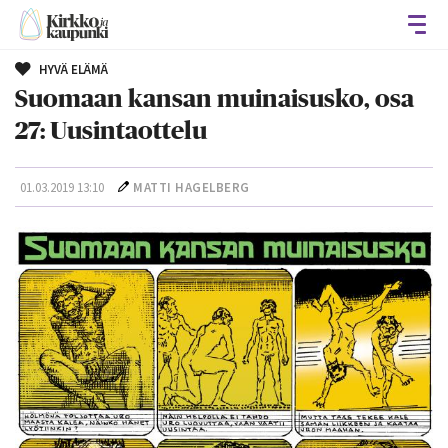
Avaa
HYVÄ ELÄMÄ
Suomaan kansan muinaisusko, osa
27: Uusintaottelu
01.03.2019 13:10
MATTI HAGELBERG