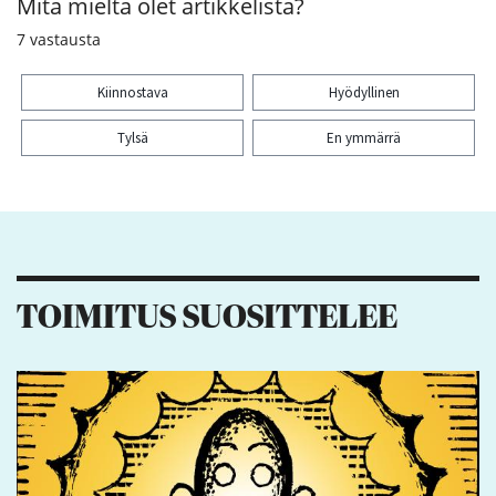
Mitä mieltä olet artikkelista?
7
vastausta
Kiinnostava
Hyödyllinen
Tylsä
En ymmärrä
Kiitos palautteesta! Jaa artikkeli:
1
TOIMITUS SUOSITTELEE