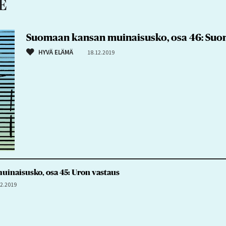
E
Suomaan kansan muinaisusko, osa 46: Suo
HYVÄ ELÄMÄ
18.12.2019
inaisusko, osa 45: Uron vastaus
12.2019