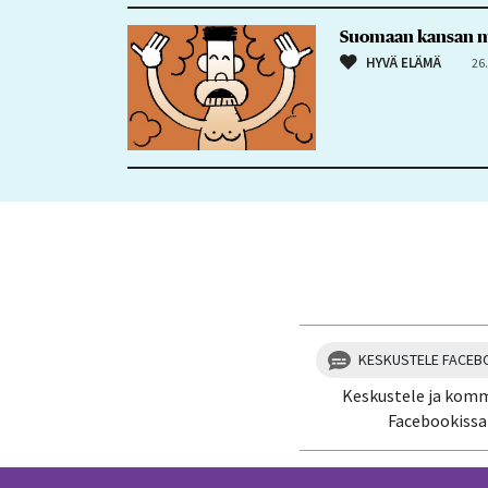
Suomaan kansan mu
HYVÄ ELÄMÄ
26
KESKUSTELE FACEB
Keskustele ja kom
Facebookissa