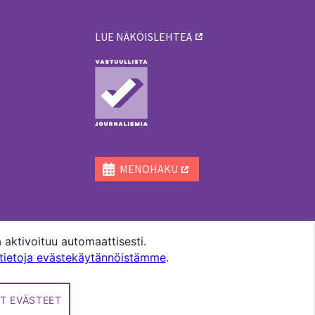
LUE NÄKÖISLEHTEÄ
ä
MENOHAKU
 aktivoituu automaattisesti.
ätietoja evästekäytännöistämme
.
T EVÄSTEET