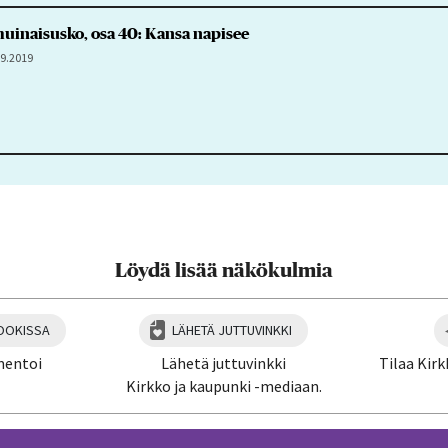
inaisusko, osa 40: Kansa napisee
.9.2019
Löydä lisää näkökulmia
OOKISSA
LÄHETÄ JUTTUVINKKI
mentoi
Lähetä juttuvinkki
Tilaa Kirk
Kirkko ja kaupunki -mediaan.