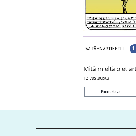
JAA TÄMÄ ARTIKKELI:
Mitä mieltä olet art
12
vastausta
Kiinnostava
Kiitos palautteesta! J
1