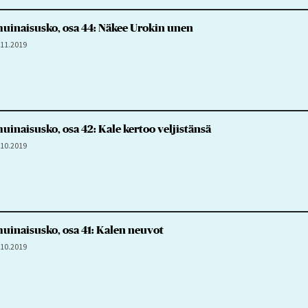
inaisusko, osa 44: Näkee Urokin unen
.11.2019
naisusko, osa 42: Kale kertoo veljistänsä
.10.2019
inaisusko, osa 41: Kalen neuvot
.10.2019