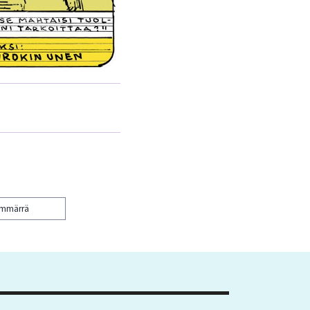
ymmärrä