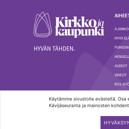
AIHEE
AJANKO
HYVÄ E
HYVÄN TÄHDEN.
PUHEEN
HENGELL
AUDIOT
VIDEOT
RSS-SY
Käytämme sivustolla evästeitä. Osa e
Kävijäseuranta ja mainosten kohdenta
Pääkaupunkiseudun evankelis-luterilaisten seur
HYVÄKSYN