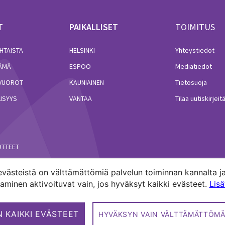
T
PAIKALLISET
TOIMITUS
HTAISTA
HELSINKI
Yhteystiedot
LÄMÄ
ESPOO
Mediatiedot
VUOROT
KAUNIAINEN
Tietosuoja
ISYYS
VANTAA
Tilaa uutiskirjeit
ÖTTEET
västeistä on välttämättömiä palvelun toiminnan kannalta ja
minen aktivoituvat vain, jos hyväksyt kaikki evästeet.
Lis
akuntien media.
 KAIKKI EVÄSTEET
HYVÄKSYN VAIN VÄLTTÄMÄTTÖMÄ