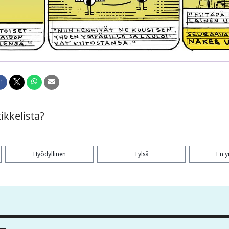
1
ikkelista?
Hyödyllinen
Tylsä
En 
aa artikkeli: