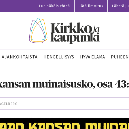
Lue näköislehteä
Jätä ilmoitus
Lähetä ju
AJANKOHTAISTA
HENGELLISYYS
HYVÄ ELÄMÄ
PUHEEN
ansan muinaisusko, osa 43:
AGELBERG