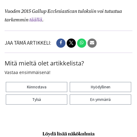
Vuoden 2015 Gallup Ecclesiastican tuloksiin voi tutustua
tarkemmin
täällä
.
JAA TÄMÄ ARTIKKELI:
Mitä mieltä olet artikkelista?
Vastaa ensimmäisenä!
Kiinnostava
Hyödyllinen
Tylsä
En ymmärrä
Kiitos palautteesta! Jaa artikkeli:
Löydä lisää näkökulmia