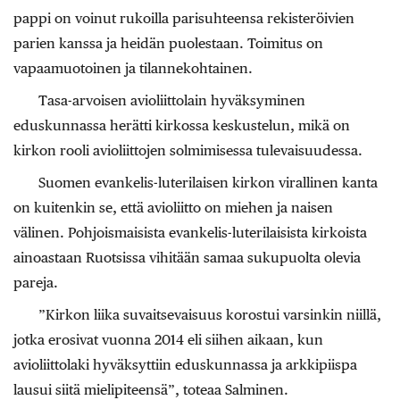
pappi on voinut rukoilla parisuhteensa rekisteröivien
parien kanssa ja heidän puolestaan. Toimitus on
vapaamuotoinen ja tilannekohtainen.
Tasa-arvoisen avioliittolain hyväksyminen
eduskunnassa herätti kirkossa keskustelun, mikä on
kirkon rooli avioliittojen solmimisessa tulevaisuudessa.
Suomen evankelis-luterilaisen kirkon virallinen kanta
on kuitenkin se, että avioliitto on miehen ja naisen
välinen. Pohjoismaisista evankelis-luterilaisista kirkoista
ainoastaan Ruotsissa vihitään samaa sukupuolta olevia
pareja.
”Kirkon liika suvaitsevaisuus korostui varsinkin niillä,
jotka erosivat vuonna 2014 eli siihen aikaan, kun
avioliittolaki hyväksyttiin eduskunnassa ja arkkipiispa
lausui siitä mielipiteensä”, toteaa Salminen.