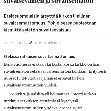
suvaisevainen ja suvaitsematon
Eteläsuomalaisia ärsyttää kirkon liiallinen
suvaitsemattomuus. Pohjoisessa puolestaan
kismittää yletön suvaitsevaisuus.
02.02.2016 08:55
TARMO YLHÄVUORI
Etelässä ratkaisee suvaitsemattomuus
Etelä-Suomessa erotaan kirkosta, koska kirkko on liian
suvaitsematon seksuaalivähemmistöjä kohtaan. Erityisesti
nuoret 15–24-vuotiaat ja naiset eroavat kirkon
suvaitsemattomuuden vuoksi.
Nuorista ja naisista yli kolmannes ilmoitti Kirkon
tutkimuskeskuksen teettämässä kyselyssä
suvaitsemattomuuden yhdeksi eronsa syistä.