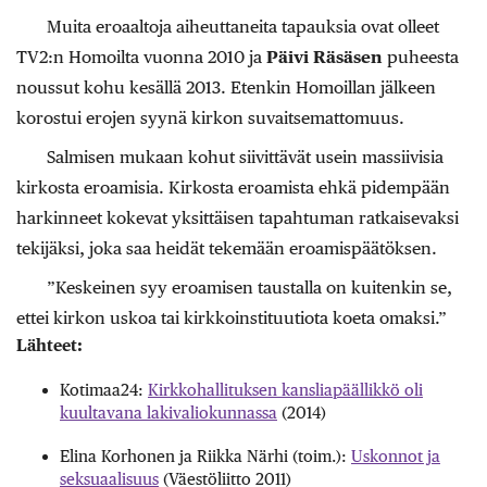
Muita eroaaltoja aiheuttaneita tapauksia ovat olleet
TV2:n Homoilta vuonna 2010 ja
Päivi Räsäsen
puheesta
noussut kohu kesällä 2013. Etenkin Homoillan jälkeen
korostui erojen syynä kirkon suvaitsemattomuus.
Salmisen mukaan kohut siivittävät usein massiivisia
kirkosta eroamisia. Kirkosta eroamista ehkä pidempään
harkinneet kokevat yksittäisen tapahtuman ratkaisevaksi
tekijäksi, joka saa heidät tekemään eroamispäätöksen.
”Keskeinen syy eroamisen taustalla on kuitenkin se,
ettei kirkon uskoa tai kirkkoinstituutiota koeta omaksi.”
Lähteet:
Kotimaa24:
Kirkkohallituksen kansliapäällikkö oli
kuultavana lakivaliokunnassa
(2014)
Elina Korhonen ja Riikka Närhi (toim.):
Uskonnot ja
seksuaalisuus
(Väestöliitto 2011)