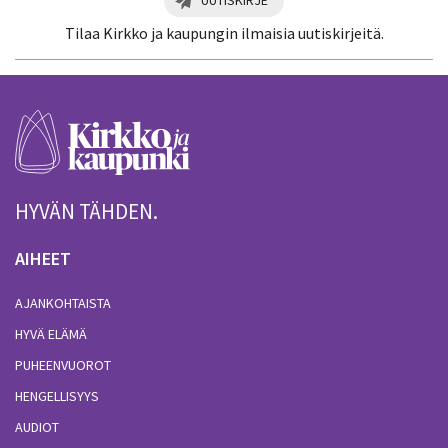
Tilaa Kirkko ja kaupungin ilmaisia uutiskirjeitä.
HYVÄN TÄHDEN.
AIHEET
AJANKOHTAISTA
HYVÄ ELÄMÄ
PUHEENVUOROT
HENGELLISYYS
AUDIOT