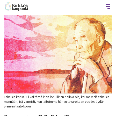
Avaa
Takaisin kotiin? Ei kai tämä ihan lopullinen paikka ole, kai me vielä takaisin
mennään, isä varmisti, kun laitoimme hänen tavaroitaan vuodepöydän
pieneen laatikkoon.