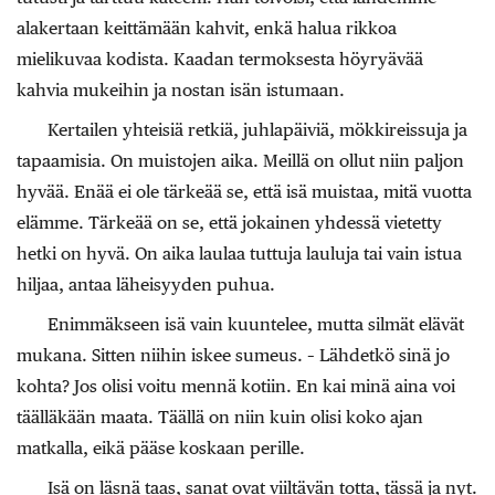
alakertaan keittämään kahvit, enkä halua rikkoa
mielikuvaa kodista. Kaadan termoksesta höyryävää
kahvia mukeihin ja nostan isän istumaan.
Kertailen yhteisiä retkiä, juhlapäiviä, mökkireissuja ja
tapaamisia. On muistojen aika. Meillä on ollut niin paljon
hyvää. Enää ei ole tärkeää se, että isä muistaa, mitä vuotta
elämme. Tärkeää on se, että jokainen yhdessä vietetty
hetki on hyvä. On aika laulaa tuttuja lauluja tai vain istua
hiljaa, antaa läheisyyden puhua.
Enimmäkseen isä vain kuuntelee, mutta silmät elävät
mukana. Sitten niihin iskee sumeus. – Lähdetkö sinä jo
kohta? Jos olisi voitu mennä kotiin. En kai minä aina voi
täälläkään maata. Täällä on niin kuin olisi koko ajan
matkalla, eikä pääse koskaan perille.
Isä on läsnä taas, sanat ovat viiltävän totta, tässä ja nyt.