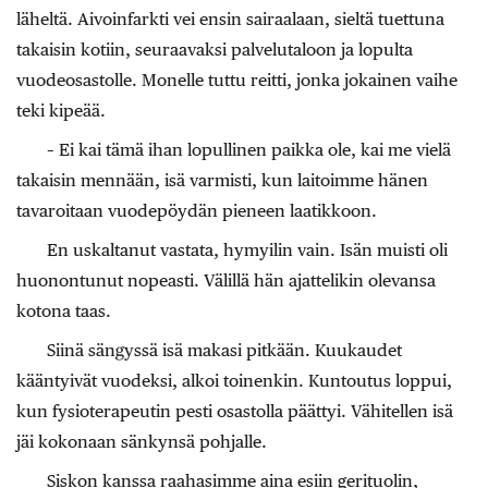
läheltä. Aivoinfarkti vei ensin sairaalaan, sieltä tuettuna
takaisin kotiin, seuraavaksi palvelutaloon ja lopulta
vuodeosastolle. Monelle tuttu reitti, jonka jokainen vaihe
teki kipeää.
– Ei kai tämä ihan lopullinen paikka ole, kai me vielä
takaisin mennään, isä varmisti, kun laitoimme hänen
tavaroitaan vuodepöydän pieneen laatikkoon.
En uskaltanut vastata, hymyilin vain. Isän muisti oli
huonontunut nopeasti. Välillä hän ajattelikin olevansa
kotona taas.
Siinä sängyssä isä makasi pitkään. Kuukaudet
kääntyivät vuodeksi, alkoi toinenkin. Kuntoutus loppui,
kun fysioterapeutin pesti osastolla päättyi. Vähitellen isä
jäi kokonaan sänkynsä pohjalle.
Siskon kanssa raahasimme aina esiin gerituolin,