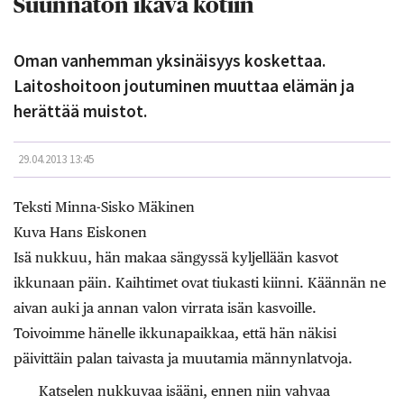
Suunnaton ikävä kotiin
Oman vanhemman yksinäisyys koskettaa.
Laitoshoitoon joutuminen muuttaa elämän ja
herättää muistot.
29.04.2013 13:45
Teksti Minna-Sisko Mäkinen
Kuva Hans Eiskonen
Isä nukkuu, hän makaa sängyssä kyljellään kasvot
ikkunaan päin. Kaihtimet ovat tiukasti kiinni. Käännän ne
aivan auki ja annan valon virrata isän kasvoille.
Toivoimme hänelle ikkunapaikkaa, että hän näkisi
päivittäin palan taivasta ja muutamia männynlatvoja.
Katselen nukkuvaa isääni, ennen niin vahvaa