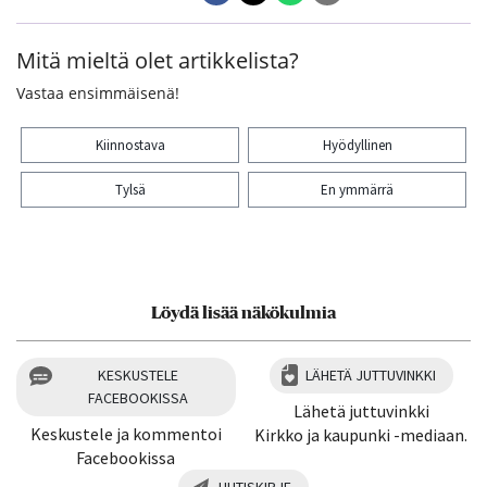
Mitä mieltä olet artikkelista?
Vastaa ensimmäisenä!
Kiinnostava
Hyödyllinen
Tylsä
En ymmärrä
Kiitos palautteesta! Jaa artikkeli:
Löydä lisää näkökulmia
KESKUSTELE
LÄHETÄ JUTTUVINKKI
FACEBOOKISSA
Lähetä juttuvinkki
Keskustele ja kommentoi
Kirkko ja kaupunki -mediaan.
Facebookissa
UUTISKIRJE