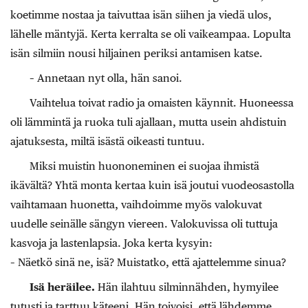
koetimme nostaa ja taivuttaa isän siihen ja viedä ulos,
lähelle mäntyjä. Kerta kerralta se oli vaikeampaa. Lopulta
isän silmiin nousi hiljainen periksi antamisen katse.
– Annetaan nyt olla, hän sanoi.
Vaihtelua toivat radio ja omaisten käynnit. Huoneessa
oli lämmintä ja ruoka tuli ajallaan, mutta usein ahdistuin
ajatuksesta, miltä isästä oikeasti tuntuu.
Miksi muistin huononeminen ei suojaa ihmistä
ikävältä? Yhtä monta kertaa kuin isä joutui vuodeosastolla
vaihtamaan huonetta, vaihdoimme myös valokuvat
uudelle seinälle sängyn viereen. Valokuvissa oli tuttuja
kasvoja ja lastenlapsia. Joka kerta kysyin:
– Näetkö sinä ne, isä? Muistatko, että ajattelemme sinua?
Isä heräilee.
Hän ilahtuu silminnähden, hymyilee
tutusti ja tarttuu käteeni. Hän toivoisi, että lähdemme