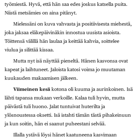
työmiestä. Hyvä, että hän saa edes joskus katsella puita.
Niistä metsämies on aina pitänyt.
Mielessäni on kuva vahvasta ja positiivisesta miehestä,
joka jaksaa eläkepäivinäkin innostua uusista asioista.
Töittensä välillä hän laulaa ja keittää kahvia, soittelee
viulua ja silittää kissaa.
Mutta nyt isä näyttää pieneltä. Hänen kasvonsa ovat
kapeat ja laihtuneet. Jaloista katosi voima jo muutaman
kuukauden makaamisen jälkeen.
Viimeinen kesä
kotona oli kuuma ja aurinkoinen. Isä
lähti tapansa mukaan verkoille. Kalaa tuli hyvin, mutta
päivästä tuli huono. Jalat tuntuivat huterilta ja
ylösnoustessa oksetti. Isä istahti tämän tästä pihakeinuun
ja kun soitin, hän ei saanut puheestani selvää.
Illalla ystävä löysi hänet kaatuneena kasvimaan