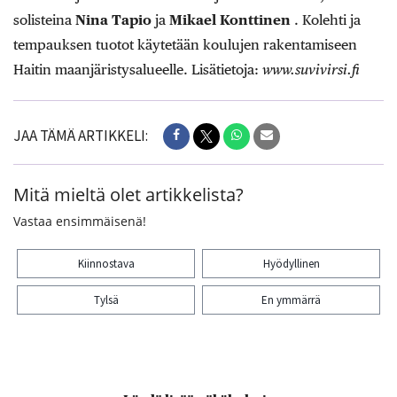
solisteina
Nina Tapio
ja
Mikael Konttinen
. Kolehti ja
tempauksen tuotot käytetään koulujen rakentamiseen
Haitin maanjäristysalueelle. Lisätietoja:
www.suvivirsi.fi
JAA TÄMÄ ARTIKKELI:
Mitä mieltä olet artikkelista?
Vastaa ensimmäisenä!
Kiinnostava
Hyödyllinen
Tylsä
En ymmärrä
Kiitos palautteesta! Jaa artikkeli: