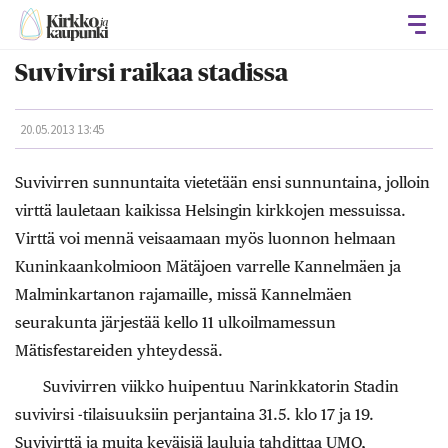
Avaa
Suvivirsi raikaa stadissa
20.05.2013 13:45
Suvivirren sunnuntaita vietetään ensi sunnuntaina, jolloin
virttä lauletaan kaikissa Helsingin kirkkojen messuissa.
Virttä voi mennä veisaamaan myös luonnon helmaan
Kuninkaankolmioon Mätäjoen varrelle Kannelmäen ja
Malminkartanon rajamaille, missä Kannelmäen
seurakunta järjestää kello 11 ulkoilmamessun
Mätisfestareiden yhteydessä.
Suvivirren viikko huipentuu Narinkkatorin Stadin
suvivirsi -tilaisuuksiin perjantaina 31.5. klo 17 ja 19.
Suvivirttä ja muita keväisiä lauluja tahdittaa UMO,