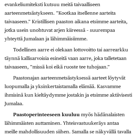
evankeliumiteksti kutsuu meitä taivaalliseen
aarteenmetsästykseen. ”Kootkaa itsellenne aarteita
taivaaseen.” Kristillisen paaston aikana etsimme aarteita,
jotka usein unohtuvat arjen kiireessä – suurempaa
yhteyttä Jumalaan ja lähimmäisiimme.
Todellinen aarre ei olekaan lottovoitto tai aarrearkku
täynnä kallisarvoisia esineitä vaan aarre, joka talletetaan
taivaaseen, ”missä koi eikä ruoste tee tuhojaan.”
Paastonajan aarteenmetsästyksessä aarteet löytyvät
luopumalla ja yksinkertaistamalla elämää. Kasvamme
ihmisinä kun kieltäydymme jostakin ja etsimme aktiivisesti
Jumalaa.
Paastoperinteeseen kuuluu
myös hädänalaisten
lähimmäisten auttaminen. Yhteisvastuukeräys antaa
meille mahdollisuuden siihen. Samalla se näkyvällä tavalla