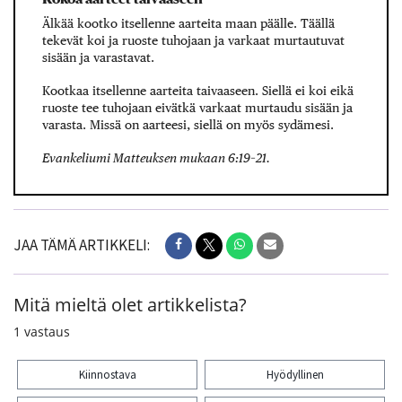
Älkää kootko itsellenne aarteita maan päälle. Täällä
tekevät koi ja ruoste tuhojaan ja varkaat murtautuvat
sisään ja varastavat.
Kootkaa itsellenne aarteita taivaaseen. Siellä ei koi eikä
ruoste tee tuhojaan eivätkä varkaat murtaudu sisään ja
varasta. Missä on aarteesi, siellä on myös sydämesi.
Evankeliumi Matteuksen mukaan 6:19–21.
JAA TÄMÄ ARTIKKELI:
Mitä mieltä olet artikkelista?
1
vastaus
Kiinnostava
Hyödyllinen