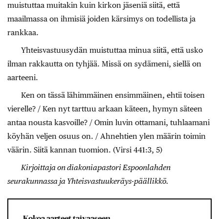
muistuttaa muitakin kuin kirkon jäseniä siitä, että
maailmassa on ihmisiä joiden kärsimys on todellista ja
rankkaa.
Yhteisvastuusydän muistuttaa minua siitä, että usko
ilman rakkautta on tyhjää. Missä on sydämeni, siellä on
aarteeni.
Ken on tässä lähimmäinen ensimmäinen, ehtii toisen
vierelle? / Ken nyt tarttuu arkaan käteen, hymyn säteen
antaa nousta kasvoille? / Omin luvin ottamani, tuhlaamani
köyhän veljen osuus on. / Ahnehtien ylen määrin toimin
väärin. Siitä kannan tuomion. (Virsi 441:3, 5)
Kirjoittaja on diakoniapastori Espoonlahden
seurakunnassa ja Yhteisvastuukeräys-päällikkö.
Kokoa aarteet taivaaseen