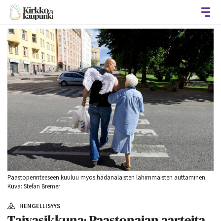
Avaa
Paastoperinteeseen kuuluu myös hädänalaisten lähimmäisten auttaminen.
Kuva: Stefan Bremer
HENGELLISYYS
Taivasikkuna: Paastonajan aarteita