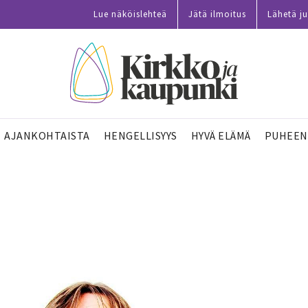
Lue näköislehteä
Jätä ilmoitus
Lähetä ju
AJANKOHTAISTA
HENGELLISYYS
HYVÄ ELÄMÄ
PUHEEN