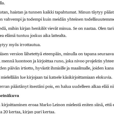
la.
tan, haistan ja tunnen kaikki tapahtumat. Minun täytyy päästä 
on vahvempi ja todempi kuin meidän yhteinen todellisuutemm
edä, mihin kirjan henkilöt vievät minua. Se on nastaa. Olen tarin
ea elämä tuntuu joskus aika lattealta.
ytyy myös irrottautua.
sen version lähetettyä eteenpäin, minulla on tapana seuraa
 mennä luontoon ja kirjoittaa runo, joka nivoo projektin yhtee
en päivän irtiotto, hyvästit ihmisille ja maailmalle, joiden kans
mielellään lue kirjojaan tai katsele käsikirjoittamiaan elokuvia.
erran päästänyt itsestäni pois, en halua uudelleen alkaa elää ni
 seinäkuva
n kirjoittaminen eroaa Marko Leinon mielestä eniten siinä, että
a 20 kertaa, kirjan pari kertaa.