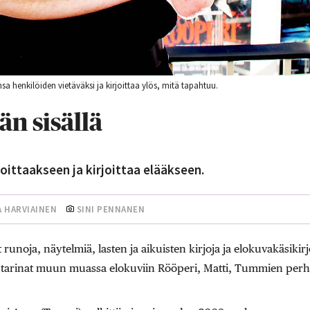
sa henkilöiden vietäväksi ja kirjoittaa ylös, mitä tapahtuu.
än sisällä
oittaakseen ja kirjoittaa elääkseen.
A HARVIAINEN
SINI PENNANEN
runoja, näytelmiä, lasten ja aikuisten kirjoja ja elokuvakäsikir
t tarinat muun muassa elokuviin Rööperi, Matti, Tummien perho