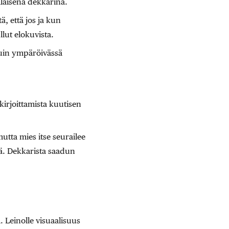
laisena dekkarina.
ä, että jos ja kun
llut elokuvista.
uin ympäröivässä
kirjoittamista kuutisen
utta mies itse seurailee
yä. Dekkarista saadun
 Leinolle visuaalisuus