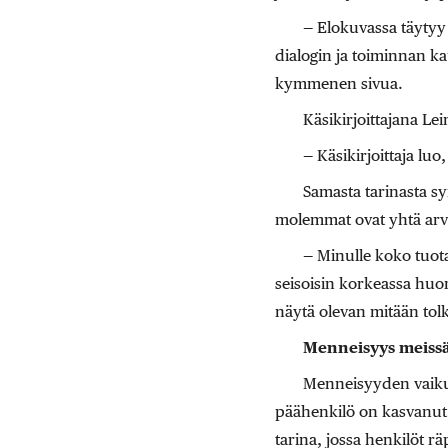
— Elokuvassa täytyy 
dialogin ja toiminnan ka
kymmenen sivua.
Käsikirjoittajana Lei
— Käsikirjoittaja luo,
Samasta tarinasta syn
molemmat ovat yhtä arv
— Minulle koko tuot
seisoisin korkeassa huon
näytä olevan mitään tolkk
Menneisyys meiss
Menneisyyden vaiku
päähenkilö on kasvanut 
tarina, jossa henkilöt r