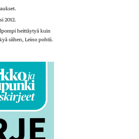
raukset.
si 2012.
elpompi heittäytyä kuin
kyä siihen, Leino pohtii.