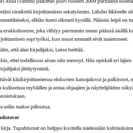
ri Ansa (Tammi) palkittiin juuri vuoden 2009 parhaana suoma
stäni nimikettä kirjoittamisen sekatyömies. Lähdin liikkeelle siit
attilaiseksi, elätän itseni oikeasti kynällä. Pääosin leipä on tu
a erakkoluonne, joka viihtyy paremmin oman päänsä sisällä k
irjoittaminen sopi työksi, kun muut ammatit eivät maistuneet.
in, että alan kirjailijaksi, Leino heittää.
n, ettei todellisuus aivan niin mennyt. Hän opiskeli eri lajien 
jailijaksi jättäytymistä.
tävät käsikirjoittamiensa elokuvien katsojaluvut ja palkinnot, m
ulisseissa myhäillen ja antaa ohjaajien ja näyttelijöiden näk
onnistukaan.
a selän taakse piiloutua.
distavat
 kirja. Tapahtumat on helppo kuvitella mielessään kohtauksina.