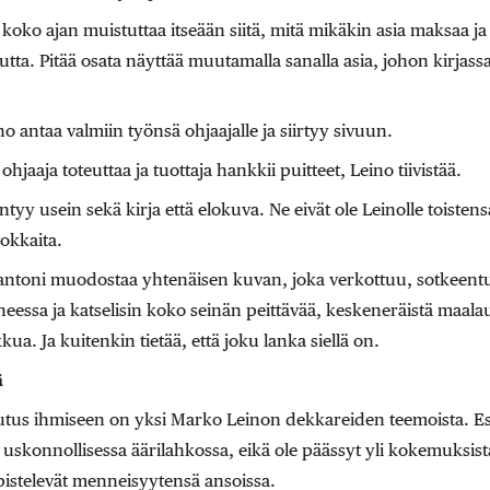
koko ajan muistuttaa itseään siitä, mitä mikäkin asia maksaa ja k
utta. Pitää osata näyttää muutamalla sanalla asia, johon kirjass
no antaa valmiin työnsä ohjaajalle ja siirtyy sivuun.
 ohjaaja toteuttaa ja tuottaja hankkii puitteet, Leino tiivistää.
tyy usein sekä kirja että elokuva. Ne eivät ole Leinolle toistens
okkaita.
antoni muodostaa yhtenäisen kuvan, joka verkottuu, sotkeentuu
eessa ja katselisin koko seinän peittävää, keskeneräistä maala
ua. Ja kuitenkin tietää, että joku lanka siellä on.
ä
tus ihmiseen on yksi Marko Leinon dekkareiden teemoista. Es
uskonnollisessa äärilahkossa, eikä ole päässyt yli kokemuksis
äpistelevät menneisyytensä ansoissa.