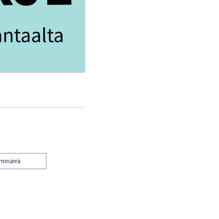
ymmärrä