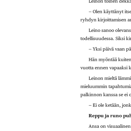
Leinon toinen dekka
— Olen käyttänyt itse
ryhdyn kirjoittamisen amm
Leino sanoo olevans
todellisuudessa. Siksi k
— Yksi päivä vaan päät
Hän myöntää kuitenki
vuotta ennen vapaaksi kir
Leinon mieltä lämmit
mieluummin tapahtumia k
palkinnon kanssa se ei 
— Ei ole ketään, jonk
Reppu ja runo puh
Ansa on visuaalinen