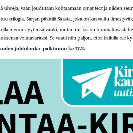
nää uhreja, vaan joudutaan kohtaamaan omat teot ja niiden seu
u trilogia. Sarjan päättää Saasta, joka on kaavailtu ilmestyväk
e olla menneisyytensä vanki, mutta uhriksi on huomattavasti h
ksensa voimavaraksi. Se vaatii niin paljon, ettei kaikilla ole ky
uoden johtolanka -palkinnon ke 17.2.