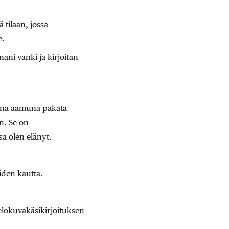
tilaan, jossa
e.
ani vanki ja kirjoitan
vana aamuna pakata
n. Se on
sa olen elänyt.
iden kautta.
 elokuvakäsikirjoituksen