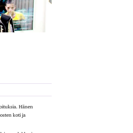
joituksia. Hänen
sten koti ja