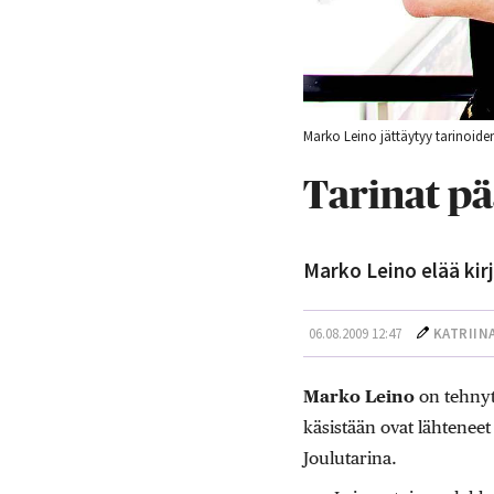
Marko Leino jättäytyy tarinoiden
Tarinat pä
Marko Leino elää kirj
06.08.2009 12:47
KATRIIN
Marko Leino
on tehnyt 
käsistään ovat lähtenee
Joulutarina.