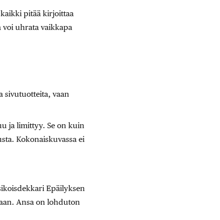
aikki pitää kirjoittaa
a voi uhrata vaikkapa
a sivutuotteita, vaan
 ja limittyy. Se on kuin
usta. Kokonaiskuvassa ei
ikoisdekkari Epäilyksen
taan. Ansa on lohduton