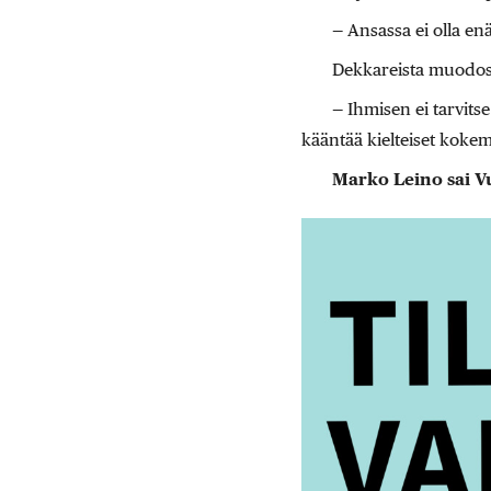
— Ansassa ei olla e
Dekkareista muodostu
— Ihmisen ei tarvits
kääntää kielteiset kokemu
Marko Leino sai V