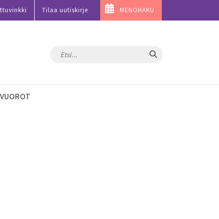
ttuvinkki
Tilaa uutiskirje
MENOHAKU
Hae
VUOROT