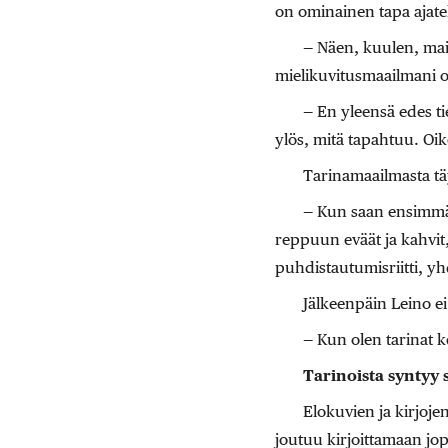
on ominainen tapa ajatel
— Näen, kuulen, mais
mielikuvitusmaailmani 
— En yleensä edes ti
ylös, mitä tapahtuu. Oik
Tarinamaailmasta tä
— Kun saan ensimmäi
reppuun eväät ja kahvit,
puhdistautumisriitti, yhd
Jälkeenpäin Leino ei 
— Kun olen tarinat k
Tarinoista syntyy
Elokuvien ja kirjoje
joutuu kirjoittamaan jop