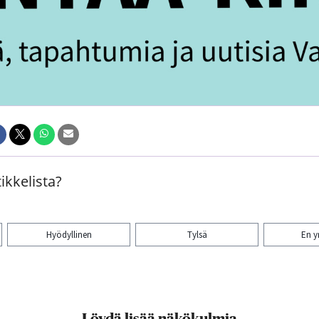
ikkelista?
Hyödyllinen
Tylsä
En 
aa artikkeli:
Löydä lisää näkökulmia