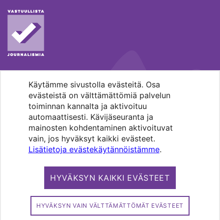
Käytämme sivustolla evästeitä. Osa
MENOHAKU
evästeistä on välttämättömiä palvelun
toiminnan kannalta ja aktivoituu
automaattisesti. Kävijäseuranta ja
mainosten kohdentaminen aktivoituvat
vain, jos hyväksyt kaikki evästeet.
Lisätietoja evästekäytännöistämme
.
Pääkaupunkiseudun evankelis-
luterilaisten seurakuntien media.
HYVÄKSYN KAIKKI EVÄSTEET
Copyright 2026. Kirkko ja kaupunki. All
rights reserved.
HYVÄKSYN VAIN VÄLTTÄMÄTTÖMÄT EVÄSTEET