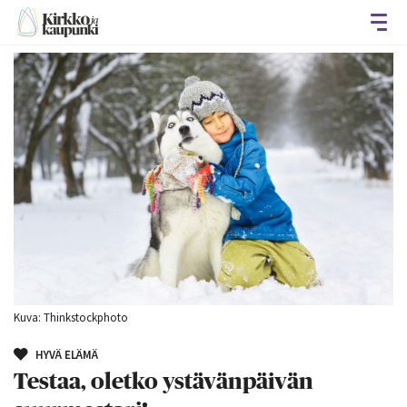
Avaa
Kuva: Thinkstockphoto
HYVÄ ELÄMÄ
Testaa, oletko ystävänpäivän