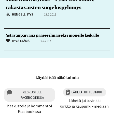
rakastavaisten suojeluspyhimys
HENGELLISYYS
13.2.2019
Ystävänpäivänä pääsee ilmaiseksi monelle keikalle
HYVÄ ELÄMÄ
9.2.2017
Löydä lisää näkökulmia
KESKUSTELE
LÄHETÄ JUTTUVINKKI
FACEBOOKISSA
Lähetä juttuvinkki
Keskustele ja kommentoi
Kirkko ja kaupunki -mediaan.
Facebookissa