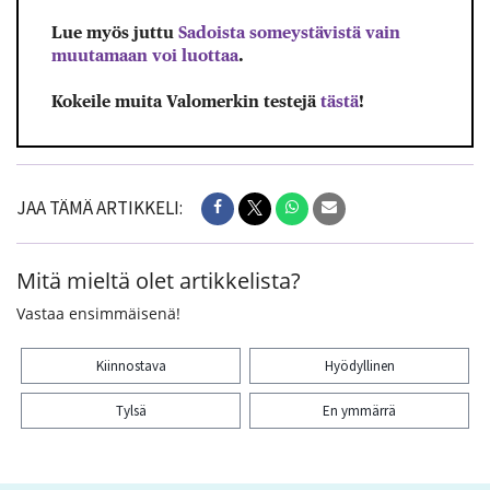
Lue myös juttu
Sadoista someystävistä vain
muutamaan voi luottaa
.
Kokeile muita Valomerkin testejä
tästä
!
JAA TÄMÄ ARTIKKELI:
Mitä mieltä olet artikkelista?
Vastaa ensimmäisenä!
Kiinnostava
Hyödyllinen
Tylsä
En ymmärrä
Kiitos palautteesta! Jaa artikkeli: