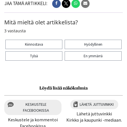
JAA TÄMÄ ARTIKKELI:
Mitä mieltä olet artikkelista?
3
vastausta
Kiinnostava
Hyödyllinen
Tylsä
En ymmärrä
Kiitos palautteesta! Jaa artikkeli:
Löydä lisää näkökulmia
KESKUSTELE
LÄHETÄ JUTTUVINKKI
FACEBOOKISSA
Lähetä juttuvinkki
Keskustele ja kommentoi
Kirkko ja kaupunki -mediaan.
Facebookissa