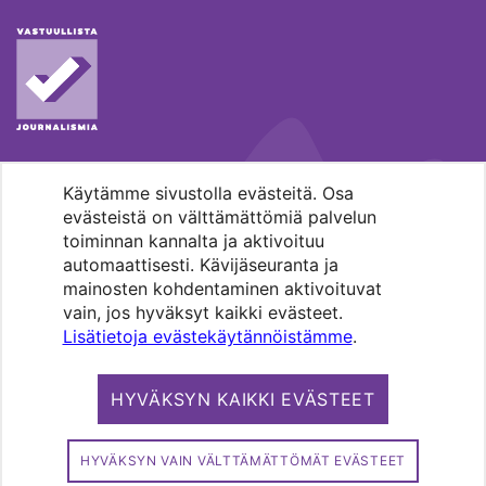
Käytämme sivustolla evästeitä. Osa
MENOHAKU
evästeistä on välttämättömiä palvelun
toiminnan kannalta ja aktivoituu
automaattisesti. Kävijäseuranta ja
mainosten kohdentaminen aktivoituvat
vain, jos hyväksyt kaikki evästeet.
Lisätietoja evästekäytännöistämme
.
Pääkaupunkiseudun evankelis-
luterilaisten seurakuntien media.
HYVÄKSYN KAIKKI EVÄSTEET
Copyright 2026. Kirkko ja kaupunki. All
rights reserved.
HYVÄKSYN VAIN VÄLTTÄMÄTTÖMÄT EVÄSTEET