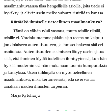
maailmankuvaansa tilaa hengellisille asioille, joita tiede ei
hyväksy, ja elävät usein melko vaivatta ristiriidan kanssa.
Riittääkö ihmiselle tieteellinen maailmankuva?
– Tämä on vähän tylsä vastaus, mutta toisille riittää,
toisille ei. Yhteiskuntamme pitkän ajan teema on kaipuu
jonkinlaiseen autenttisuuteen, ja ihmiset hakevat sitä eri
osoitteista. Autenttisuuden etsimiseen liittyy usein ajatus
siitä, että ihminen löytää todellisen ihmisyytensä, kun hän
hylkää modernin elämän mukanaan tuomia humputuksia
ja käsityksiä. Usein tulilinjalla on myös tieteellinen
maailmankuva, mikä kertonee siitä, että se ei vastaa
ainakaan näiden ihmisten tarpeisiin.
Marjo Kytöharju