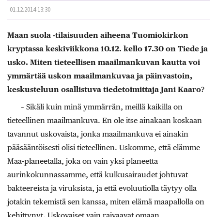
01.12.2014 13:30
Maan suola -tilaisuuden aiheena Tuomiokirkon
kryptassa keskiviikkona 10.12. kello 17.30 on Tiede ja
usko. Miten tieteellisen maailmankuvan kautta voi
ymmärtää uskon maailmankuvaa ja päinvastoin,
keskusteluun osallistuva tiedetoimittaja Jani Kaaro
?
– Sikäli kuin minä ymmärrän, meillä kaikilla on
tieteellinen maailmankuva. En ole itse ainakaan koskaan
tavannut uskovaista, jonka maailmankuva ei ainakin
pääsääntöisesti olisi tieteellinen. Uskomme, että elämme
Maa-planeetalla, joka on vain yksi planeetta
aurinkokunnassamme, että kulkusairaudet johtuvat
bakteereista ja viruksista, ja että evoluutiolla täytyy olla
jotakin tekemistä sen kanssa, miten elämä maapallolla on
kehittynyt. Uskovaiset vain raivaavat omaan