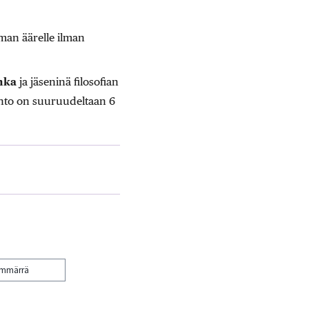
oman äärelle ilman
nka
ja jäseninä filosofian
into on suuruudeltaan 6
ymmärrä