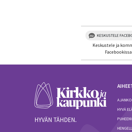
KESKUSTELE FACEB
Keskustele ja kom
Facebookissa
AIHEE
AJANKO
HYVÄ E
HYVÄN TÄHDEN.
PUHEEN
HENGELL