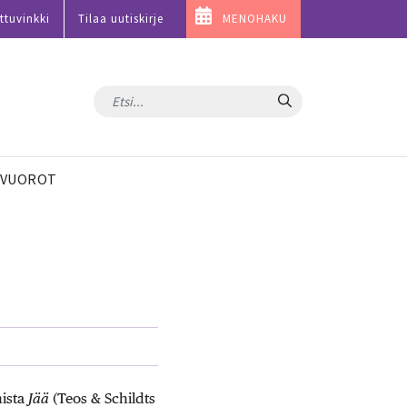
ttuvinkki
Tilaa uutiskirje
MENOHAKU
Hae
VUOROT
ista
Jää
(Teos & Schildts