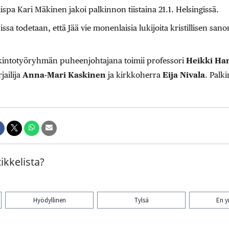
spa Kari Mäkinen jakoi palkinnon tiistaina 21.1. Helsingissä.
ssa todetaan, että Jää vie monenlaisia lukijoita kristillisen san
kintotyöryhmän puheenjohtajana toimii professori
Heikki Ha
rjailija
Anna-Mari Kaskinen
ja kirkkoherra
Eija Nivala
. Palk
ikkelista?
Hyödyllinen
Tylsä
En 
aa artikkeli: