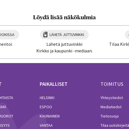
Löydä lisää näkökulmia
OOKISSA
LÄHETÄ JUTTUVINKKI
mentoi
Lähetä juttuvinkki
Tilaa Kirk
Kirkko ja kaupunki -mediaan.
T
PAIKALLISET
TOIMITUS
HTAISTA
HELSINKI
Yhteystiedot
LÄMÄ
ESPOO
Mediatiedot
VUOROT
KAUNIAINEN
Tietosuoja
ISYYS
VANTAA
Tilaa uutiskirjeit