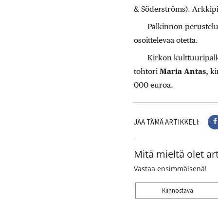
& Söderströms). Arkkipii
Palkinnon perustelui
osoittelevaa otetta.
Kirkon kulttuuripal
tohtori
Maria Antas
, ki
000 euroa.
JAA TÄMÄ ARTIKKELI:
Mitä mieltä olet art
Vastaa ensimmäisenä!
Kiinnostava
Kiitos palautteesta! J