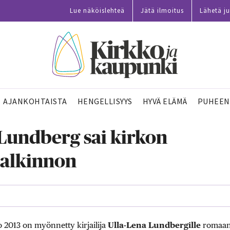
Lue näköislehteä
Jätä ilmoitus
Lähetä ju
AJANKOHTAISTA
HENGELLISYYS
HYVÄ ELÄMÄ
PUHEEN
Lundberg sai kirkon
palkinnon
 2013 on myönnetty kirjailija
Ulla-Lena Lundbergille
romaan