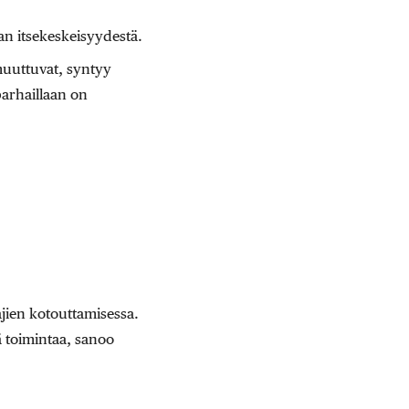
n itsekeskeisyydestä.
uuttuvat, syntyy
parhaillaan on
jien kotouttamisessa.
ä toimintaa, sanoo