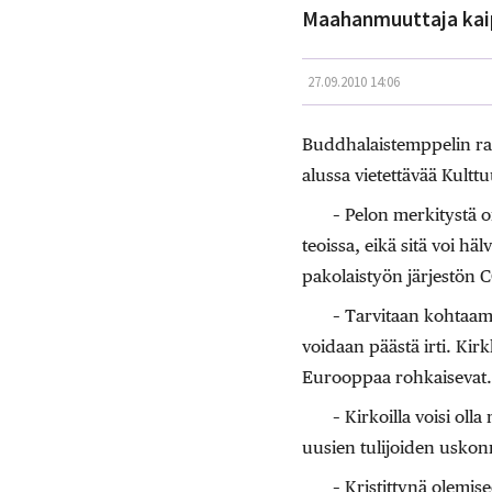
Maahanmuuttaja kaipa
27.09.2010 14:06
Buddhalaistemppelin rak
alussa vietettävää Kult
– Pelon merkitystä 
teoissa, eikä sitä voi hä
pakolaistyön järjestön 
– Tarvitaan kohtaami
voidaan päästä irti. Kirk
Eurooppaa rohkaisevat.
– Kirkoilla voisi ol
uusien tulijoiden uskon
– Kristittynä olemis