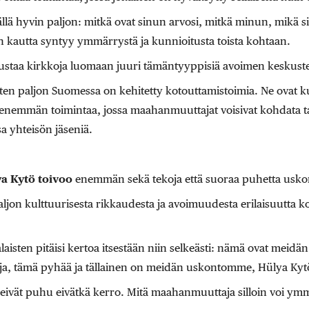
llä hyvin paljon: mitkä ovat sinun arvosi, mitkä minun, mikä 
kautta syntyy ymmärrystä ja kunnioitusta toista kohtaan.
staa kirkkoja luomaan juuri tämäntyyppisiä avoimen keskuste
iten paljon Suomessa on kehitetty kotouttamistoimia. Ne ovat k
n enemmän toimintaa, jossa maahanmuuttajat voisivat kohdata tava
sa yhteisön jäseniä.
a Kytö toivoo
enemmän sekä tekoja että suoraa puhetta usk
ljon kulttuurisesta rikkaudesta ja avoimuudesta erilaisuutta 
aisten pitäisi kertoa itsestään niin selkeästi: nämä ovat mei
ja, tämä pyhää ja tällainen on meidän uskontomme, Hülya Kyt
 eivät puhu eivätkä kerro. Mitä maahanmuuttaja silloin voi ymm