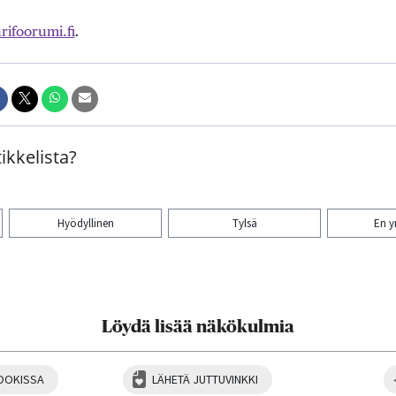
ifoorumi.fi
.
ikkelista?
Hyödyllinen
Tylsä
En 
aa artikkeli:
Löydä lisää näkökulmia
OOKISSA
LÄHETÄ JUTTUVINKKI