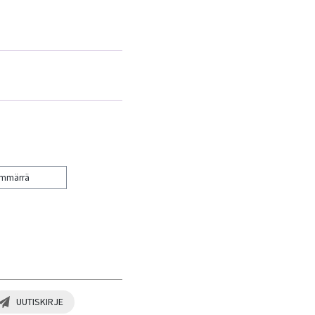
ymmärrä
UUTISKIRJE