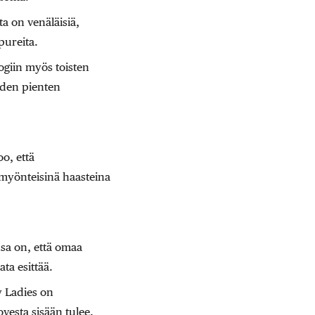
a on venäläisiä,
apureita.
giin myös toisten
iden pienten
oo, että
myönteisinä haasteina
sa on, että omaa
ta esittää.
y Ladies on
vesta sisään tulee.