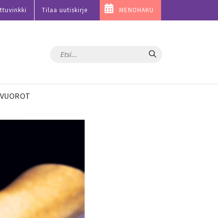
ttuvinkki
Tilaa uutiskirje
MENOHAKU
Hae
VUOROT