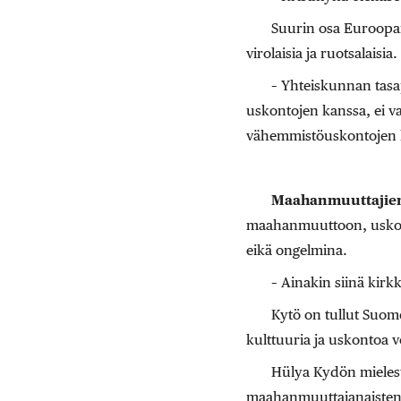
Suurin osa Euroopan
virolaisia ja ruotsalaisia
– Yhteiskunnan tasa
uskontojen kanssa, ei v
vähemmistöuskontojen k
Maahanmuuttajien 
maahanmuuttoon, uskonto
eikä ongelmina.
– Ainakin siinä kirk
Kytö on tullut Suom
kulttuuria ja uskontoa v
Hülya Kydön mielest
maahanmuuttajanaisten o