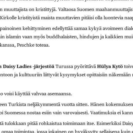
 muuttajista on kristittyjä. Valtaosa Suomen maahanmuuttajist
. Kirkolle kristityistä maista muuttavien pitäisi olla luontevia na
painoinen kehittyminen edellyttää samaa kykyä avoimeen dialo
ain islamin vaan myös buddhalaisten, hindujen ja kaikkien mu
anssa, Peschke toteaa.
Daisy Ladies -järjestöä
Turussa pyörittävä
Hülya Kytö
toiv
on ja kulttuuriin liittyvät kysymykset opittaisiin näkemään 
ko voisi käyttää vahvaa asemaansa.
een Turkista neljäkymmentä vuotta sitten. Hänen kokemuksen
oi Suomessa nostaa esiin vain varovaisesti. Vaatimuksia ei kanna
ä tulokkaan pitää rohkaistua toimimaan itse. Esimerkiksi Dais
maa toimintaa, jossa jokainen on hyväksytty sellaisena kuin o