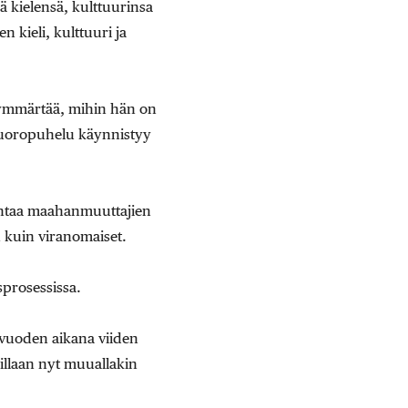
 kielensä, kulttuurinsa
kieli, kulttuuri ja
 ymmärtää, mihin hän on
 Vuoropuhelu käynnistyy
mintaa maahanmuuttajien
 kuin viranomaiset.
prosessissa.
uvuoden aikana viiden
llaan nyt muuallakin