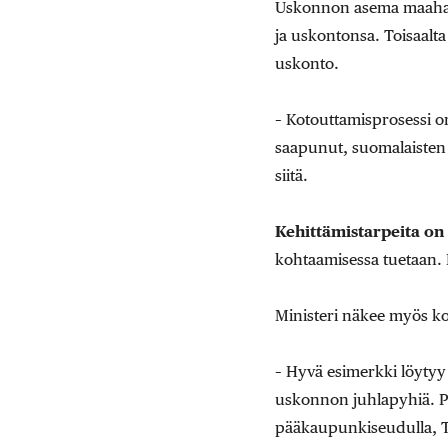
Uskonnon asema maahanmu
ja uskontonsa. Toisaalt
uskonto.
– Kotouttamisprosessi 
saapunut, suomalaisten 
siitä.
Kehittämistarpeita on
kohtaamisessa tuetaan. 
Ministeri näkee myös k
– Hyvä esimerkki löytyy 
uskonnon juhlapyhiä. P
pääkaupunkiseudulla, T