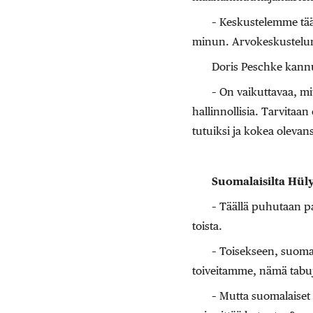
– Keskustelemme tää
minun. Arvokeskustelun 
Doris Peschke kannu
– On vaikuttavaa, m
hallinnollisia. Tarvitaa
tutuiksi ja kokea olevan
Suomalaisilta Hüly
– Täällä puhutaan pa
toista.
– Toisekseen, suomal
toiveitamme, nämä tabu
– Mutta suomalaiset