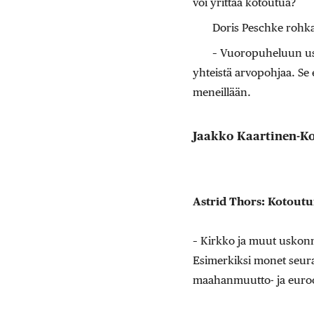
voi yrittää kotoutua?
Doris Peschke rohka
– Vuoropuheluun us
yhteistä arvopohjaa. Se e
meneillään.
Jaakko Kaartinen-K
Astrid Thors: Kotout
– Kirkko ja muut uskonno
Esimerkiksi monet seura
maahanmuutto- ja euro