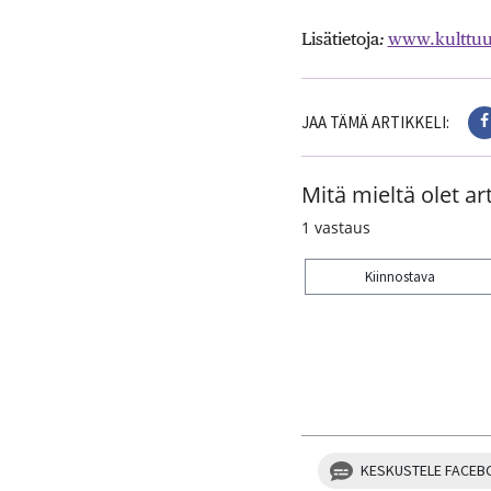
Lisätietoja
:
www.kulttuur
JAA TÄMÄ ARTIKKELI:
Mitä mieltä olet art
1
vastaus
Kiinnostava
Kiitos palautteesta! J
KESKUSTELE FACEB