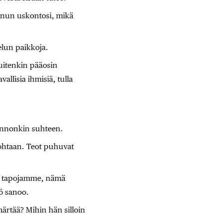
sinun uskontosi, mikä
lun paikkoja.
uitenkin pääosin
llisia ihmisiä, tulla
onnonkin suhteen.
kohtaan. Teot puhuvat
dän tapojamme, nämä
ö sanoo.
ärtää? Mihin hän silloin