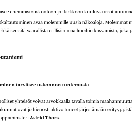
isee enemmistöuskontoon ja -kirkkoon kuuluvia irrottautumaa
kaltautuminen avaa molemmille uusia näköaloja. Molemmat m
hkäisee sitä vaarallista erillisiin maailmoihin kasvamista, joka 
outaniemi
uminen tarvitsee uskonnon tuntemusta
lliset yhteisöt voivat arvokkaalla tavalla toimia maahanmuutta
kunnat ovat jo hienosti aktivoituneet järjestämään erityyppist
oppaministeri
Astrid Thors
.