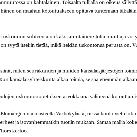
utossa on kahtalainen. Toisaalta tulijalla on oikeus säilyttää
a hänen on maahan kotoutuakseen opittava tuntemaan täkäläinen 
on uskonnon suhteen aina kaksisuuntainen: Jotta muuttaja voi
on syytä itsekin tietää, mikä heidän uskontonsa perusta on.
siinä, miten seurakuntien ja muiden kansalaisjärjestöjen toi
Kun kansalaisyhteiskunta alkaa toimia, se saa enemmän aikaan
oulujen uskonnonopetuksen arvokkaana välineenä kotouttamis
Blomängenin ala-asteelta Vartiokylästä, missä koulu vietti luk
erheet ja isovanhemmatkin tuotiin mukaan. Samaa mallia kokei
hors kertoo.