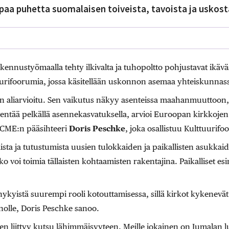
a puhetta suomalaisen toiveista, tavoista ja uskost
ennustyömaalla tehty ilkivalta ja tuhopoltto pohjustavat ikäv
tuurifoorumia, jossa käsitellään uskonnon asemaa yhteiskunna
on aliarvioitu. Sen vaikutus näkyy asenteissa maahanmuuttoon, 
lventää pelkällä asennekasvatuksella, arvioi
Euroopan kirkkojen
CCME:n pääsihteeri
Doris Peschke
, joka osallistuu Kulttuurifo
sta ja tutustumista uusien tulokkaiden ja paikallisten asukkaid
ko voi toimia tällaisten kohtaamisten rakentajina. Paikalliset e
la nykyistä suurempi rooli kotouttamisessa, sillä kirkot kykenev
nolle, Doris Peschke sanoo.
een liittyy kutsu lähimmäisyyteen. Meille jokainen on Jumalan 