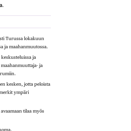
a.
ästi Turussa lokakuun
ssa ja maahanmuutossa.
keskusteluissa ja
 maahanmuuttaja- ja
orumiin.
en kesken, jotta peloista
simerkit ympäri
ät avaamaan tilaa myös
luoma.