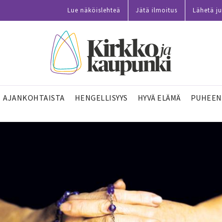
Lue näköislehteä
Jätä ilmoitus
Lähetä ju
AJANKOHTAISTA
HENGELLISYYS
HYVÄ ELÄMÄ
PUHEEN