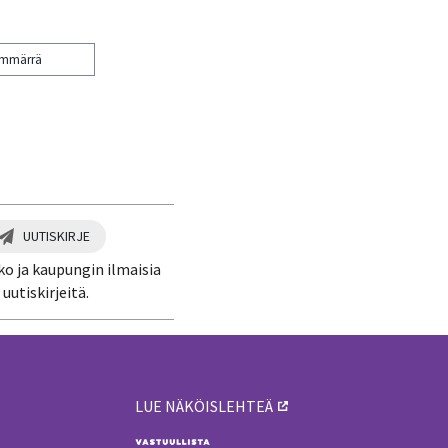
ymmärrä
UUTISKIRJE
ko ja kaupungin ilmaisia
uutiskirjeitä.
LUE NÄKÖISLEHTEÄ