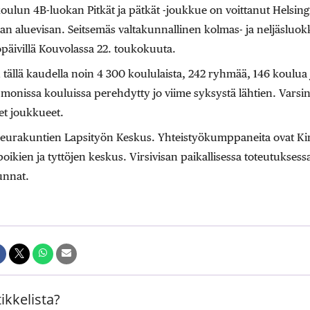
oulun 4B-luokan Pitkät ja pätkät -joukkue on voittanut Helsin
san aluevisan. Seitsemäs valtakunnallinen kolmas- ja neljäsluokk
opäivillä Kouvolassa 22. toukokuuta.
tällä kaudella noin 4 300 koululaista, 242 ryhmää, 146 koulua 
n monissa kouluissa perehdytty jo viime syksystä lähtien. Varsina
et joukkueet.
ä Seurakuntien Lapsityön Keskus. Yhteistyökumppaneita ovat Kir
poikien ja tyttöjen keskus. Virsivisan paikallisessa toteutukse
unnat.
ikkelista?