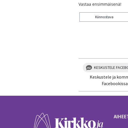
Vastaa ensimmäisenä!
Kiinnostava
Kiitos palautteesta! J
KESKUSTELE FACEB
Keskustele ja kom
Facebookissa
AIHEE