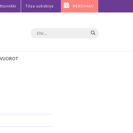
ttuvinkki
Tilaa uutiskirje
MENOHAKU
Hae
VUOROT