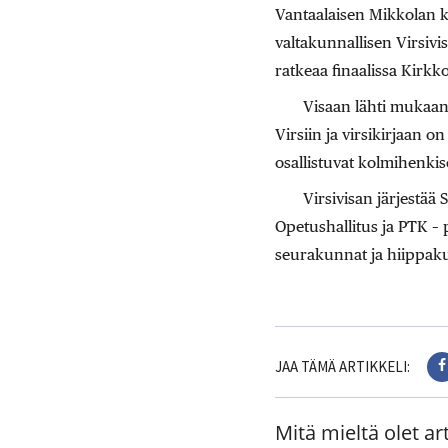
Vantaalaisen Mikkolan k
valtakunnallisen Virsivi
ratkeaa finaalissa Kirkk
Visaan lähti mukaan 
Virsiin ja virsikirjaan o
osallistuvat kolmihenkis
Virsivisan järjestä
Opetushallitus ja PTK – 
seurakunnat ja hiippak
JAA TÄMÄ ARTIKKELI:
Mitä mieltä olet art