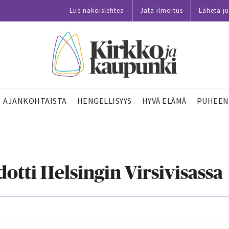
Lue näköislehteä
Jätä ilmoitus
Lähetä ju
AJANKOHTAISTA
HENGELLISYYS
HYVÄ ELÄMÄ
PUHEEN
otti Helsingin Virsivisassa