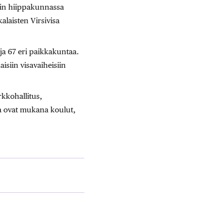
gin hiippakunnassa
alaisten Virsivisa
ja 67 eri paikkakuntaa.
isiin visavaiheisiin
kkohallitus,
ssa ovat mukana koulut,