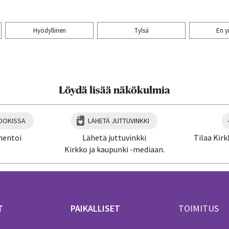
Hyödyllinen
Tylsä
En 
aa artikkeli:
Löydä lisää näkökulmia
OOKISSA
LÄHETÄ JUTTUVINKKI
mentoi
Lähetä juttuvinkki
Tilaa Kirk
Kirkko ja kaupunki -mediaan.
T
PAIKALLISET
TOIMITUS