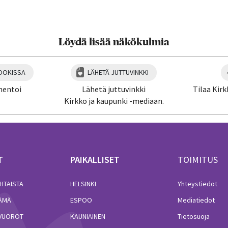
aa artikkeli:
Löydä lisää näkökulmia
OOKISSA
LÄHETÄ JUTTUVINKKI
mentoi
Lähetä juttuvinkki
Tilaa Kirk
Kirkko ja kaupunki -mediaan.
T
PAIKALLISET
TOIMITUS
HTAISTA
HELSINKI
Yhteystiedot
LÄMÄ
ESPOO
Mediatiedot
VUOROT
KAUNIAINEN
Tietosuoja