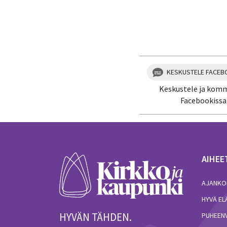
Kiitos palautteesta! J
KESKUSTELE FACEB
Keskustele ja kom
Facebookissa
AIHEE
AJANKO
HYVÄ E
HYVÄN TÄHDEN.
PUHEEN