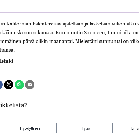
n Kalifornian kalentereissa ajatellaan ja lasketaan viikon alku s
inkään uskonnon kanssa. Kun muutin Suomeen, tuntui aika oud
simmäinen päivä olikin maanantai. Mielestäni sunnuntai on vi
ahansa.
lsinki
ikkelista?
Hyödyllinen
Tylsä
En 