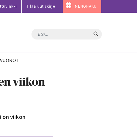
ttuvinkki
Tilaa uutiskirje
MENOHAKU
Hae
VUOROT
en viikon
 on viikon