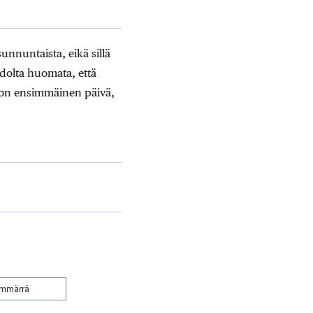
unnuntaista, eikä sillä
olta huomata, että
ikon ensimmäinen päivä,
ymmärrä