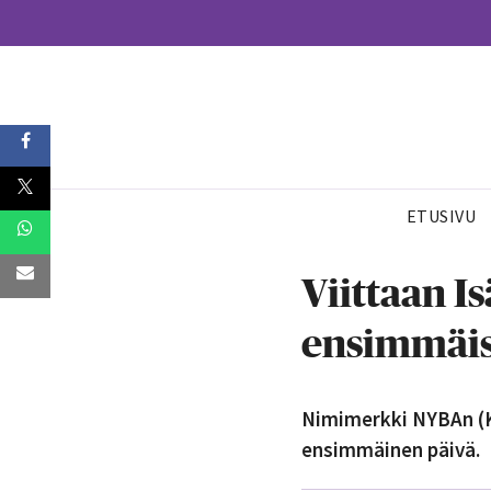
ETUSIVU
Viittaan I
ensimmäise
Nimimerkki NYBAn (K
ensimmäinen päivä.