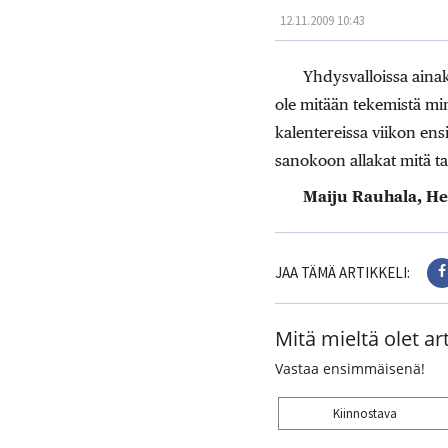
12.11.2009 10:43
Yhdysvalloissa ainaki
ole mitään tekemistä m
kalentereissa viikon en
sanokoon allakat mitä t
Maiju Rauhala, He
JAA TÄMÄ ARTIKKELI:
Mitä mieltä olet art
Vastaa ensimmäisenä!
Kiinnostava