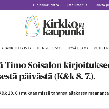
Lue näköislehteä
Jätä ilmoitus
Lähetä ju
AJANKOHTAISTA
HENGELLISYYS
HYVÄ ELÄMÄ
PUHEEN
sä Timo Soisalon kirjoitukse
stä päivästä (K&k 8. 7.).
&k 10. 6.) mukaan missä tahansa allakassa maanantai