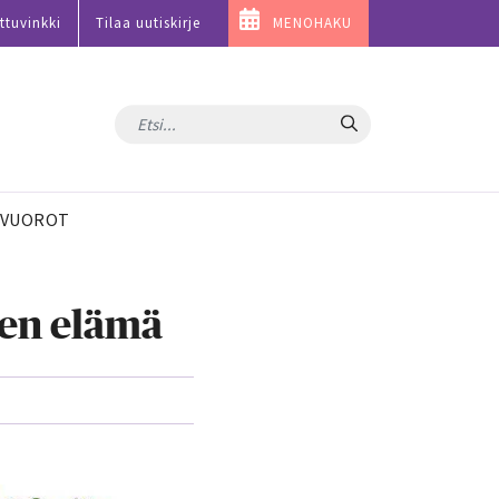
ttuvinkki
Tilaa uutiskirje
MENOHAKU
Hae
VUOROT
nen elämä