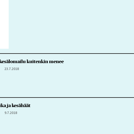
n kesälomailu kuitenkin menee
23.7.2018
ika ja kesähäät
9.7.2018