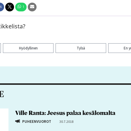
6
1
ikkelista?
Hyödyllinen
Tylsä
En 
aa artikkeli:
E
Ville Ranta: Jeesus palaa kesälomalta
PUHEENVUOROT
30.7.2018