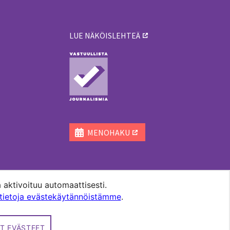
LUE NÄKÖISLEHTEÄ
ä
MENOHAKU
 aktivoituu automaattisesti.
ätietoja evästekäytännöistämme
.
T EVÄSTEET