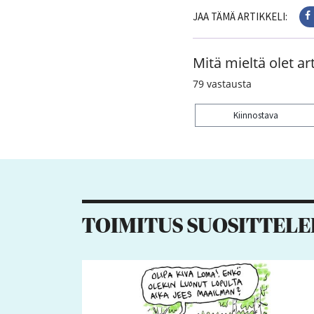
JAA TÄMÄ ARTIKKELI:
Mitä mieltä olet art
79
vastausta
Kiinnostava
Kiitos palautteesta! J
6
1
TOIMITUS SUOSITTELE