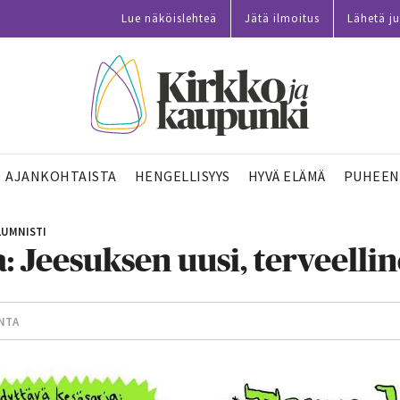
Lue näköislehteä
Jätä ilmoitus
Lähetä ju
AJANKOHTAISTA
HENGELLISYYS
HYVÄ ELÄMÄ
PUHEEN
UMNISTI
a: Jeesuksen uusi, terveelli
ANTA