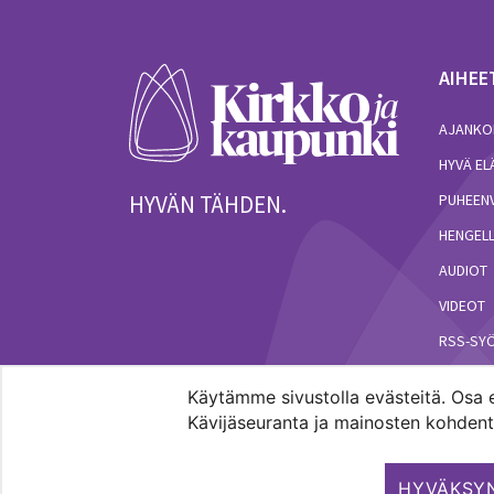
AIHEE
AJANKO
HYVÄ E
HYVÄN TÄHDEN.
PUHEEN
HENGELL
AUDIOT
VIDEOT
RSS-SY
Käytämme sivustolla evästeitä. Osa e
Kävijäseuranta ja mainosten kohdenta
Pääkaupunkiseudun evankelis-luterilaisten seur
HYVÄKSYN