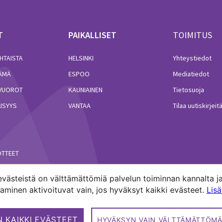
T
PAIKALLISET
TOIMITUS
HTAISTA
HELSINKI
Yhteystiedot
LÄMÄ
ESPOO
Mediatiedot
VUOROT
KAUNIAINEN
Tietosuoja
ISYYS
VANTAA
Tilaa uutiskirjeit
ÖTTEET
västeistä on välttämättömiä palvelun toiminnan kannalta ja
minen aktivoituvat vain, jos hyväksyt kaikki evästeet.
Lis
akuntien media.
 KAIKKI EVÄSTEET
HYVÄKSYN VAIN VÄLTTÄMÄTTÖMÄ