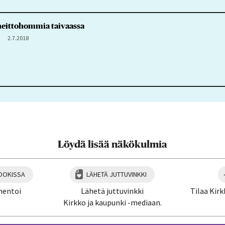
nheittohommia taivaassa
2.7.2018
Löydä lisää näkökulmia
OOKISSA
LÄHETÄ JUTTUVINKKI
mentoi
Lähetä juttuvinkki
Tilaa Kirk
Kirkko ja kaupunki -mediaan.