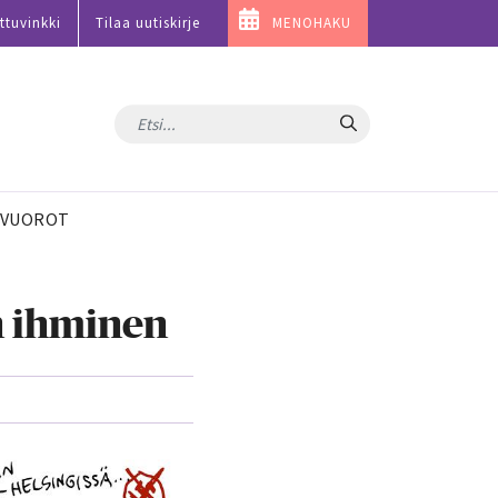
ttuvinkki
Tilaa uutiskirje
MENOHAKU
Hae
VUOROT
n ihminen