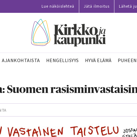
Lue näköislehteä
Jätä ilmoitus
Lähetä ju
AJANKOHTAISTA
HENGELLISYYS
HYVÄ ELÄMÄ
PUHEEN
a: Suomen rasisminvastaisi
NTA