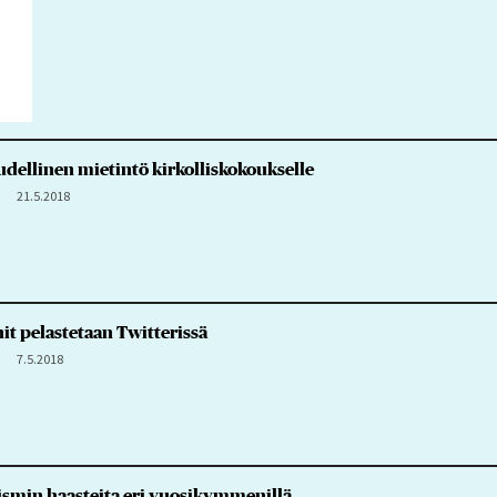
udellinen mietintö kirkolliskokoukselle
21.5.2018
nit pelastetaan Twitterissä
7.5.2018
ismin haasteita eri vuosikymmenillä