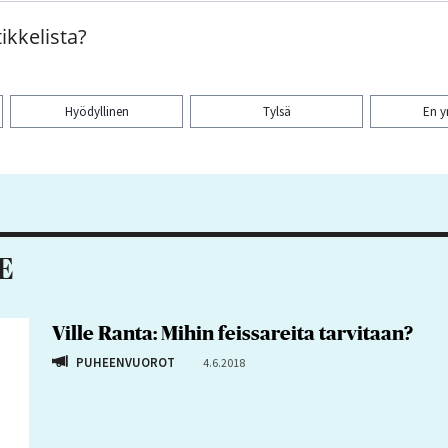
ikkelista?
Hyödyllinen
Tylsä
En 
aa artikkeli:
E
Ville Ranta: Mihin feissareita tarvitaan?
PUHEENVUOROT
4.6.2018