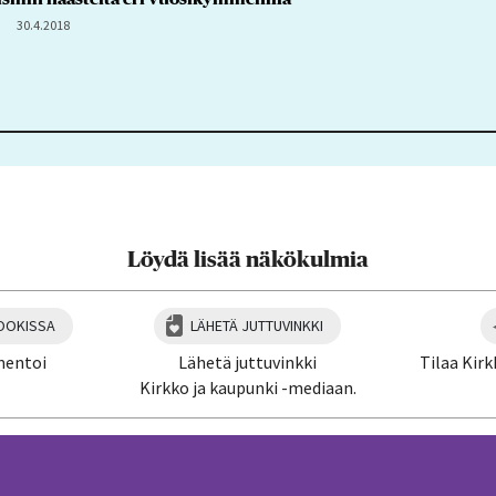
30.4.2018
Löydä lisää näkökulmia
OOKISSA
LÄHETÄ JUTTUVINKKI
mentoi
Lähetä juttuvinkki
Tilaa Kirk
Kirkko ja kaupunki -mediaan.