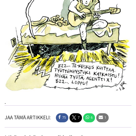
.
JAA TÄMÄ ARTIKKELI:
75
7
6
1