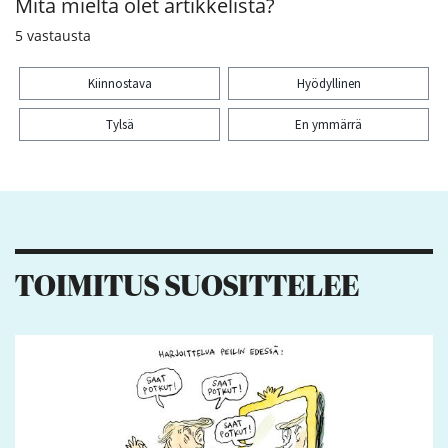
Mitä mieltä olet artikkelista?
5
vastausta
Kiinnostava
Hyödyllinen
Tylsä
En ymmärrä
Kiitos palautteesta! Jaa artikkeli:
75
7
6
1
TOIMITUS SUOSITTELEE