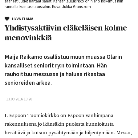
saaneet uudet hartaat sanat. Kansanlaulukirkko on hieno kokemus niin
rannalla kuin sisätiloissakin. Kuva: Jukka Granstrom
HYVÄ ELÄMÄ
Yhdistysaktiivin eläkeläisen kolme
menovinkkiä
Maija Raikamo osallistuu muun muassa Olarin
kansalliset seniorit ry:n toimintaan. Hän
rauhoittuu messussa ja haluaa rikastaa
senioreiden arkea.
13.09.2016 13:20
1. Espoon Tuomiokirkko on Espoon vanhimpana
rakennuksena jo ikänsäkin puolesta kunnioitusta
herättävä ja kutsuu pysähtymään ja hiljentymään. Messu,