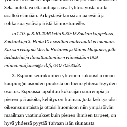
Sekä autettava että auttaja saavat yhteistyöstä uutta
sisältöä elämään. Arkiystävä-kurssi antaa eväitä ja
rohkaisua ystäväpiiristä kiinnostuneille.
la 1.10. ja 8.10.2016 kello 9.30–15 Soukan kappelissa,
Soukankuja 3. Hinta 10 e sisältää materiaalit ja lounaan.
Kurssin vetäjinä Merita Hietanen ja Minna Maijanen, jolle
tiedustelut ja ilmoittautuminen viimeistään 19.9.
minna.maijanen@evl.fi, 040 705 3358.
3. Espoon seurakuntien yhteinen rukousilta oman
kaupungin asioiden puolesta on hieno yhteisöllisyyden
osoitus. Espoossa tapahtuu koko ajan suurempia ja
pienempiä asioita, kehitys on huimaa. Jotta kehitys olisi
oikeansuuntaista ja ottaisi huomioon niin ympäröivän
maailman vaatimukset kuin pienen ihmisen tarpeet, on
hyvä yhdessä pyytää Taivaan Isän siunausta