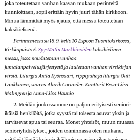
joka toteutetaan vanhan kaavan mukaan perinteitä
kunnioittaen, sopii erittäin hyvin juuri tähän kirkkoon.
Minua lämmittää myös ajatus, että messu toteutetaan
kaksikielisenä.
Perinnemessu su 18.9. kello 10 Espoon Tuomiokirkossa,
Kirkkopuisto 5.
SyysMatin Markkinoiden
kaksikielinen
messu, jossa noudatetaan vanhaa
jumalanpalvelusjärjestystä ja lauletaan vanhan virsikirjan
virsiä. Liturgia Anita Kyönsaari, rippipuhe ja liturgia Outi
Laukkanen, saarna Alarik Corander. Kanttorit Eeva-Liisa
Malmgren ja Anna-Liisa Haunio
2. Meidän joukossamme on paljon erityisesti seniori-
ikäisiä henkilöitä, jotka syystä tai toisesta asuvat yksin ja
tarvitsevat apua tai seuraa. Monet yhteisöt, muun muassa
senioriyhdistykset, joiden toiminnassa olen mukana,
yrittävät löytää keinoja ikäihmisten arjen rikastamiseen.