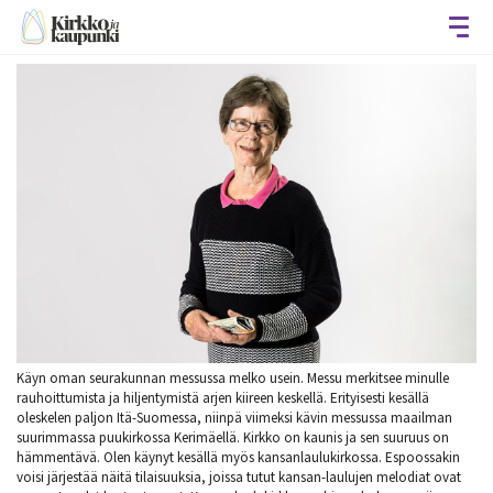
Avaa
Käyn oman seurakunnan messussa melko usein. Messu merkitsee minulle
rauhoittumista ja hiljentymistä arjen kiireen keskellä. Erityisesti kesällä
oleskelen paljon Itä-Suomessa, niinpä viimeksi kävin messussa maailman
suurimmassa puukirkossa Kerimäellä. Kirkko on kaunis ja sen suuruus on
hämmentävä. Olen käynyt kesällä myös kansanlaulukirkossa. Espoossakin
voisi järjestää näitä tilaisuuksia, joissa tutut kansan-laulujen melodiat ovat