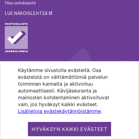
Tilaa uutiskirjeitä
LUE NÄKÖISLEHTEÄ
Käytämme sivustolla evästeitä. Osa
MENOHAKU
evästeistä on välttämättömiä palvelun
toiminnan kannalta ja aktivoituu
automaattisesti. Kävijäseuranta ja
mainosten kohdentaminen aktivoituvat
vain, jos hyväksyt kaikki evästeet.
Lisätietoja evästekäytännöistämme
.
Pääkaupunkiseudun evankelis-
luterilaisten seurakuntien media.
HYVÄKSYN KAIKKI EVÄSTEET
Copyright 2026. Kirkko ja kaupunki. All