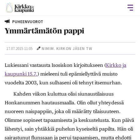
Avaa
PUHEENVUOROT
Ymmärtämätön pappi
17.07.2015 11:05
NIMIM. KIRKON JÄSEN TW
Lukiessani vastausta Isosiskon kirjoitukseen (
Kirkko ja
kaupunki 15.7.
) mieleeni tuli epämiellyttävä muisto
vuodelta 2003, kun sulhaseni oli tehnyt itsemurhan.
Kahden viikon kuluttua olisi siunaustilaisuus
Honkanummen hautausmaalla. Olin ollut yhteydessä
nuoreen naispappiin, joka oli määrätty tilaisuuteen.
Olimme sopineet tapaamisesta ja keskustelusta. Kun päivä
lähestyi, sain yhtäkkiä puhelun kyseiseltä papilta. Hän oli
sairastunut flunssaan ja perui tapaamisen, mutta ehdotti