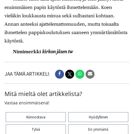
ensimmäisen papin käytöstä ihmettelemään. Koen
vieläkin loukkausta minua sekä sulhastani kohtaan.
Annan anteeksi ajattelemattomuuden, mutta toisaalta
ihmettelen pappiskoulutuksen saaneen ymmärtämätönta
käytöstä.
Nimimerkki
kirkon jäsen tw
JAA TÄMÄ ARTIKKELI:
Mitä mieltä olet artikkelista?
Vastaa ensimmäisenä!
Kiinnostava
Hyödyllinen
Tylsä
En ymmärrä