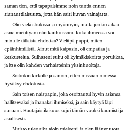
saman tien, että tapapaisimme noin tuntia ennen
siunaustilaisuutta, jotta hän saisi kuvan vainajasta.
Olin vielä shokissa ja myönnyin, mutta jonkin aikaa
asiaa mietittyäni olin kauhuissani. Kuka ihmeessä voi
minulle tällaista ehdottaa? Vieläpä pappi, miten
epäinhimillistä. Ainut mitä kaipasin, oli empatiaa ja
keskustelua. Sulhaseni suku oli kylmäkiskoista porukkaa,
ja itse olin kahden varhaisteinin yksinhuoltaja.
Soitinkin kirkolle ja sanoin, etten missään nimessä
hyväksy ehdotusta.
Sain toisen naispapin, joka osoittautui hyvin asiansa
hallitsevaksi ja ihanaksi ihmiseksi, ja sain käytyä läpi
suruani. Hautajaistilaisuus sujui tämän vuoksi kauniisti ja
asiallisesti.
Muisto tulee aika ajoin mieleeni, ja olen jäänyt tuota