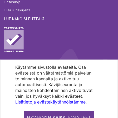
Tietosuoja
Tilaa uutiskirjeitä
LUE NÄKÖISLEHTEÄ
Käytämme sivustolla evästeitä. Osa
MENOHAKU
evästeistä on välttämättömiä palvelun
toiminnan kannalta ja aktivoituu
automaattisesti. Kävijäseuranta ja
mainosten kohdentaminen aktivoituvat
vain, jos hyväksyt kaikki evästeet.
Lisätietoja evästekäytännöistämme
.
Pääkaupunkiseudun evankelis-
luterilaisten seurakuntien media.
HYVÄKSYN KAIKKI EVÄSTEET