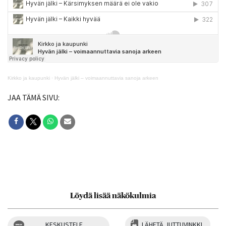
Kirkko ja kaupunki
·
Hyvän jälki – voimaannuttavia sanoja arkeen
JAA TÄMÄ SIVU:
Löydä lisää näkökulmia
KESKUSTELE
LÄHETÄ JUTTUVINKKI