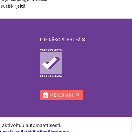
uutiskirjeitä.
LUE NÄKÖISLEHTEÄ
ä
MENOHAKU
 aktivoituu automaattisesti.