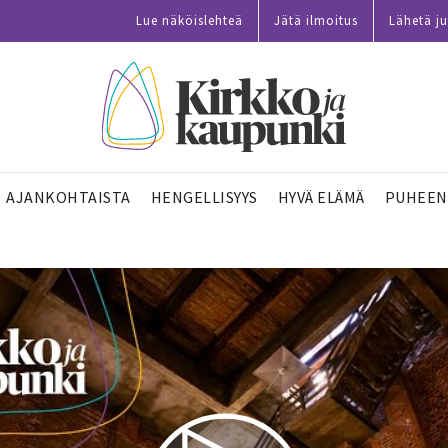
Lue näköislehteä
Jätä ilmoitus
Lähetä ju
AJANKOHTAISTA
HENGELLISYYS
HYVÄ ELÄMÄ
PUHEEN