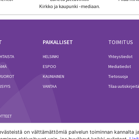
Kirkko ja kaupunki -mediaan.
T
PAIKALLISET
TOIMITUS
HTAISTA
HELSINKI
Yhteystiedot
LÄMÄ
ESPOO
Mediatiedot
VUOROT
KAUNIAINEN
Tietosuoja
ISYYS
VANTAA
Tilaa uutiskirjeit
ÖTTEET
västeistä on välttämättömiä palvelun toiminnan kannalta ja