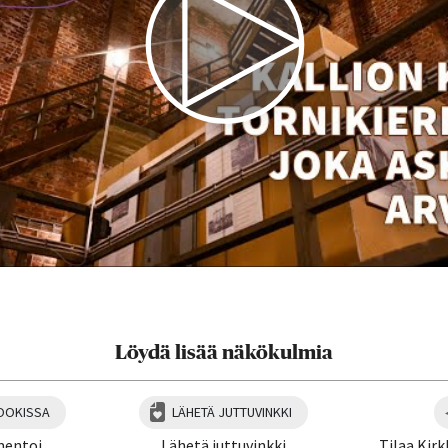
Löydä lisää näkökulmia
OOKISSA
LÄHETÄ JUTTUVINKKI
mentoi
Lähetä juttuvinkki
Tilaa Kirk