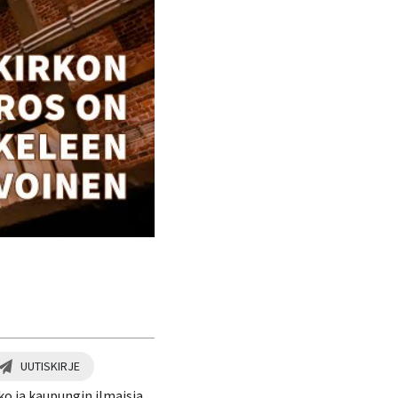
UUTISKIRJE
ko ja kaupungin ilmaisia