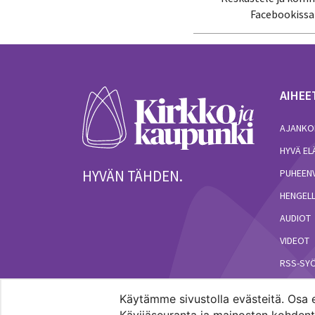
Facebookissa
AIHEE
AJANKO
HYVÄ E
HYVÄN TÄHDEN.
PUHEEN
HENGELL
AUDIOT
VIDEOT
RSS-SY
Käytämme sivustolla evästeitä. Osa e