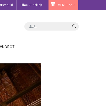
ttuvinkki
Tilaa uutiskirje
MENOHAKU
Hae
VUOROT