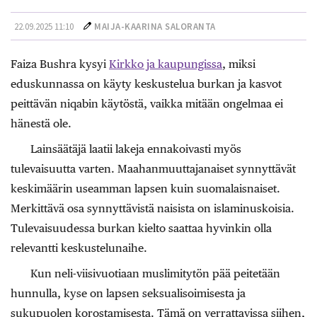
22.09.2025 11:10
MAIJA-KAARINA SALORANTA
Faiza Bushra kysyi
Kirkko ja kaupungissa
, miksi
eduskunnassa on käyty keskustelua burkan ja kasvot
peittävän niqabin käytöstä, vaikka mitään ongelmaa ei
hänestä ole.
Lainsäätäjä laatii lakeja ennakoivasti myös
tulevaisuutta varten. Maahanmuuttajanaiset synnyttävät
keskimäärin useamman lapsen kuin suomalaisnaiset.
Merkittävä osa synnyttävistä naisista on islaminuskoisia.
Tulevaisuudessa burkan kielto saattaa hyvinkin olla
relevantti keskustelunaihe.
Kun neli-viisivuotiaan muslimitytön pää peitetään
hunnulla, kyse on lapsen seksualisoimisesta ja
sukupuolen korostamisesta. Tämä on verrattavissa siihen,