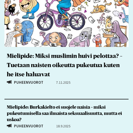
Mielipide: Miksi muslimin huivi pelottaa? –
Tuetaan naisten oikeutta pukeutua kuten
he itse haluavat
PUHEENVUOROT
7.11.2025
Mielipide: Burkakielto ei suojele naisia – miksi
pukeutumisella saa ilmaista seksuaalisuutta, mutta ei
uskoa?
PUHEENVUOROT
18.9.2025