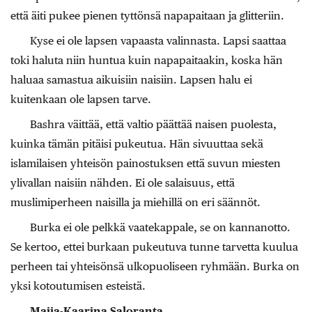
että äiti pukee pienen tyttönsä napapaitaan ja glitteriin.
Kyse ei ole lapsen vapaasta valinnasta. Lapsi saattaa
toki haluta niin huntua kuin napapaitaakin, koska hän
haluaa samastua aikuisiin naisiin. Lapsen halu ei
kuitenkaan ole lapsen tarve.
Bashra väittää, että valtio päättää naisen puolesta,
kuinka tämän pitäisi pukeutua. Hän sivuuttaa sekä
islamilaisen yhteisön painostuksen että suvun miesten
ylivallan naisiin nähden. Ei ole salaisuus, että
muslimiperheen naisilla ja miehillä on eri säännöt.
Burka ei ole pelkkä vaatekappale, se on kannanotto.
Se kertoo, ettei burkaan pukeutuva tunne tarvetta kuulua
perheen tai yhteisönsä ulkopuoliseen ryhmään. Burka on
yksi kotoutumisen esteistä.
Maija-Kaarina Saloranta