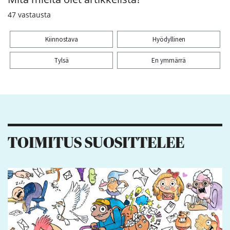
47
vastausta
Kiinnostava
Hyödyllinen
Tylsä
En ymmärrä
Kiitos palautteesta! Jaa artikkeli:
2
TOIMITUS SUOSITTELEE