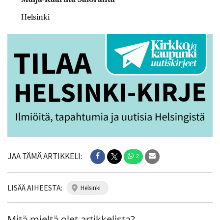
Helsinki
JAA TÄMÄ ARTIKKELI:
2
LISÄÄ AIHEESTA:
helsinki
Mitä mieltä olet artikkelista?