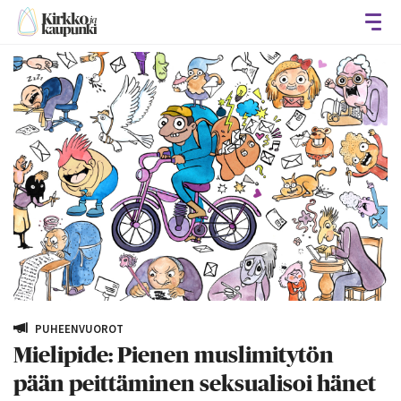
Avaa
PUHEENVUOROT
Mielipide: Pienen muslimitytön
pään peittäminen seksualisoi hänet