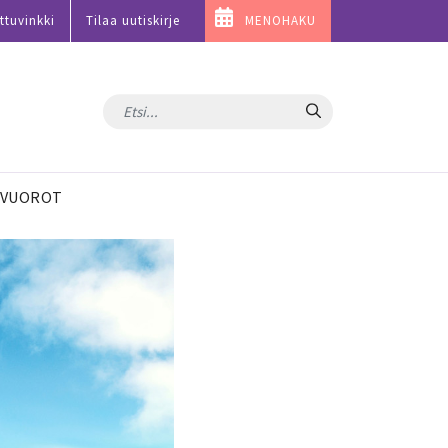
ttuvinkki
Tilaa uutiskirje
MENOHAKU
Hae
VUOROT