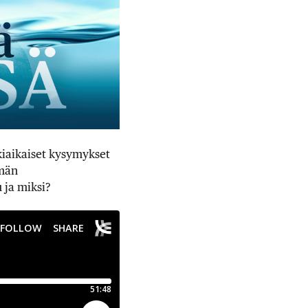
kiaikaiset kysymykset
ämän
ja miksi?