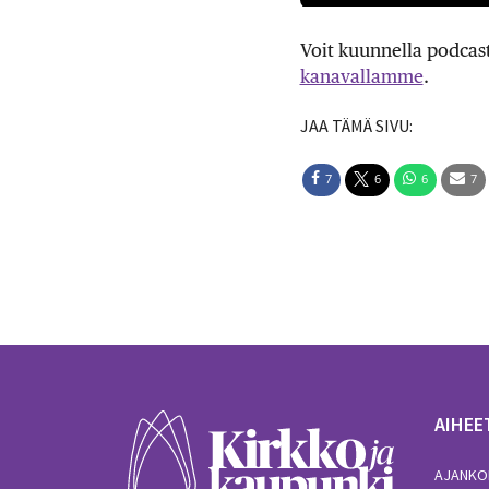
Voit kuunnella podcas
kanavallamme
.
JAA TÄMÄ SIVU:
7
6
6
7
AIHEE
AJANKO