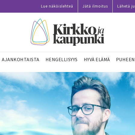
Lue näköislehteä
Jätä ilmoitus
Lähetä ju
AJANKOHTAISTA
HENGELLISYYS
HYVÄ ELÄMÄ
PUHEEN