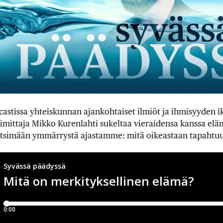
astissa yhteiskunnan ajankohtaiset ilmiöt ja ihmisyyden i
oimittaja Mikko Kurenlahti sukeltaa vieraidensa kanssa el
tsimään ymmärrystä ajastamme: mitä oikeastaan tapahtuu 