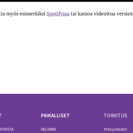
tia myös esimerkiksi
Spotifyssa
tai katsoa videoitua versio
T
PAIKALLISET
TOIMITUS
HTAISTA
HELSINKI
Yhteystiedot