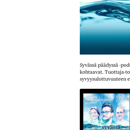
Syvässä päädyssä -podc
kohtaavat. Tuottaja-t
syvyysulottuvuuteen e