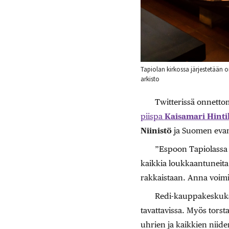
Tapiolan kirkossa järjestetään 
arkisto
Twitterissä onnetto
piispa
Kaisamari Hint
Niinistö
ja Suomen evank
”Espoon Tapiolassa 
kaikkia loukkaantuneita.
rakkaistaan. Anna voimia j
Redi-kauppakesku
tavattavissa. Myös tors
uhrien ja kaikkien niide