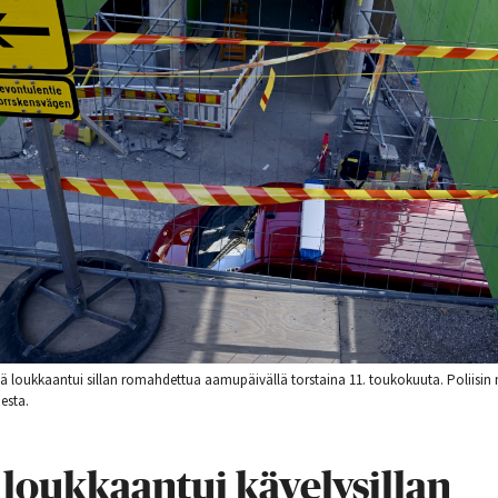
iä loukkaantui sillan romahdettua aamupäivällä torstaina 11. toukokuuta. Poliisi
esta.
 loukkaantui kävelysillan