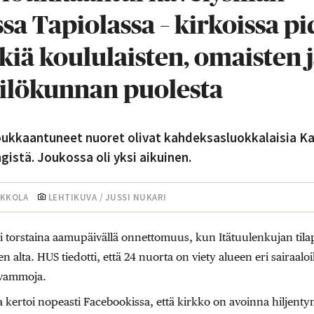
a Tapiolassa – kirkoissa p
iä koululaisten, omaisten 
ilökunnan puolesta
kkaantuneet nuoret olivat kahdeksasluokkalaisia K
istä. Joukossa oli yksi aikuinen.
RKKOLA
LEHTIKUVA / JUSSI NUKARI
i torstaina aamupäivällä onnettomuus, kun Itätuulenkujan tilap
 alta. HUS tiedotti, että 24 nuorta on viety alueen eri sairaal
a vammoja.
kertoi nopeasti Facebookissa, että kirkko on avoinna hiljentym