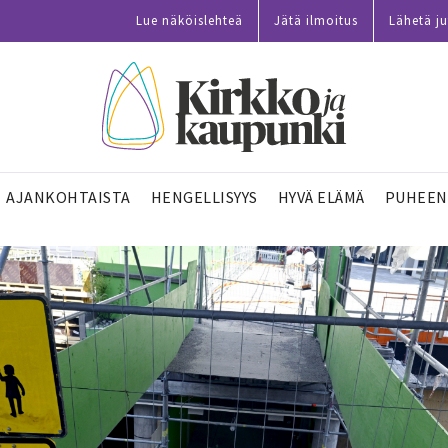
Lue näköislehteä
Jätä ilmoitus
Lähetä ju
AJANKOHTAISTA
HENGELLISYYS
HYVÄ ELÄMÄ
PUHEEN