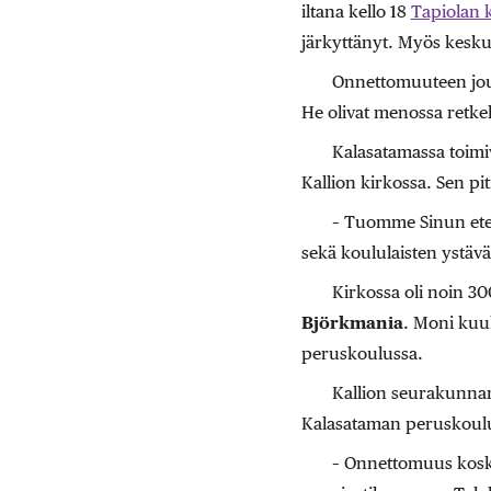
iltana kello 18
Tapiolan 
järkyttänyt. Myös kesku
Onnettomuuteen jout
He olivat menossa retk
Kalasatamassa toimi
Kallion kirkossa. Sen pi
– Tuomme Sinun ete
sekä koululaisten ystävät
Kirkossa oli noin 30
Björkmania
. Moni kuul
peruskoulussa.
Kallion seurakunna
Kalasataman peruskoulu
– Onnettomuus kosket