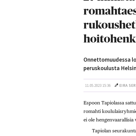
romahtaess
rukoushetk
hoitohenk
Onnettomuudessa lou
peruskoulusta Helsing
11.05.2023 15:36
EIRA SE
Espoon Tapiolassa sattu
romahti koululaisryhmien
ei ole hengenvaarallisi
Tapiolan seurakunta 