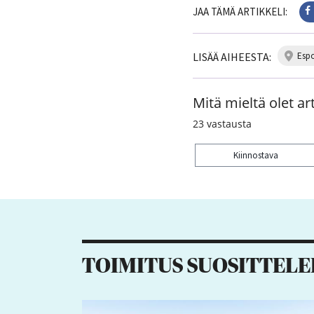
JAA TÄMÄ ARTIKKELI:
LISÄÄ AIHEESTA:
esp
Mitä mieltä olet art
23
vastausta
Kiinnostava
Kiitos palautteesta! J
2
1
TOIMITUS SUOSITTELE