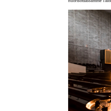
nuorisotilassamme Taloll