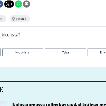
2
1
oo
helsinki
ikkelista?
Hyödyllinen
Tylsä
En 
aa artikkeli:
E
Kalasatamassa tulipalon vuoksi kotinsa me