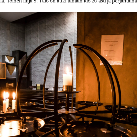
a, Toinen linja 8. Talo on auki tänään klo 20 asti ja perjantaina