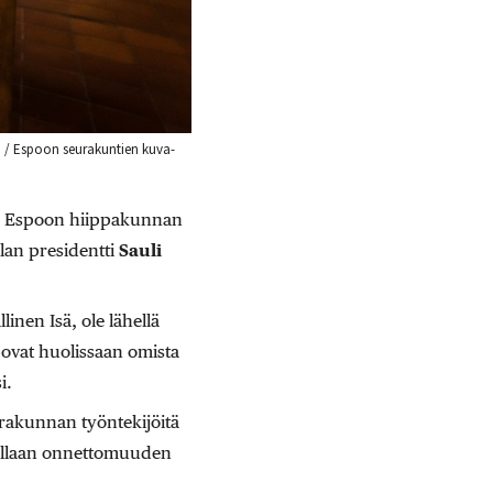
m / Espoon seurakuntien kuva-
ssa Espoon hiippakunnan
llan presidentti
Sauli
nen Isä, ole lähellä
 ovat huolissaan omista
i.
eurakunnan työntekijöitä
koillaan onnettomuuden