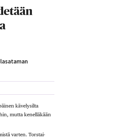
idetään
ja
alasataman
äinen kävelysilta
oihin, mutta kenelläkään
istä varten. Torstai-