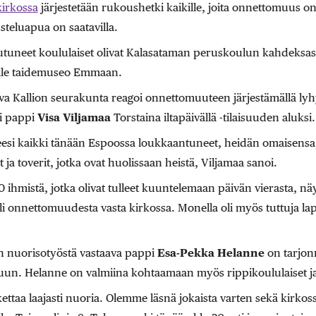
kirkossa
järjestetään rukoushetki kaikille, joita onnettomuus on
steluapua on saatavilla.
uneet koululaiset olivat Kalasataman peruskoulun kahdeksaslu
elle taidemuseo Emmaan.
va Kallion seurakunta reagoi onnettomuuteen järjestämällä l
ti pappi
Visa Viljamaa
Torstaina iltapäivällä -tilaisuuden aluksi
esi kaikki tänään Espoossa loukkaantuneet, heidän omaisens
 ja toverit, jotka ovat huolissaan heistä, Viljamaa sanoi.
0 ihmistä, jotka olivat tulleet kuuntelemaan päivän vierasta, näy
i onnettomuudesta vasta kirkossa. Monella oli myös tuttuja la
n nuorisotyöstä vastaava pappi
Esa-Pekka Helanne
on tarjon
un. Helanne on valmiina kohtaamaan myös rippikoululaiset 
taa laajasti nuoria. Olemme läsnä jokaista varten sekä kirkos