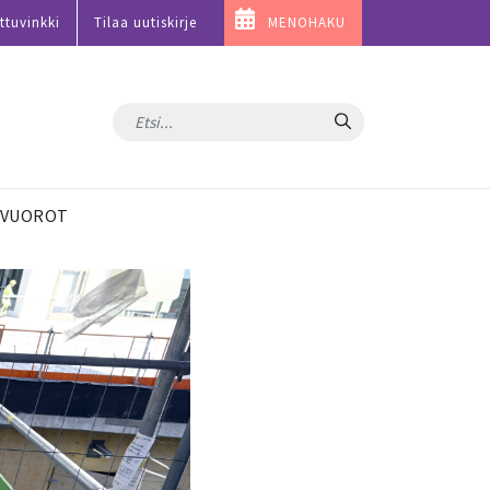
ttuvinkki
Tilaa uutiskirje
MENOHAKU
Hae
VUOROT