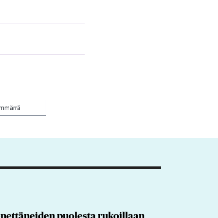
ymmärrä
nettäneiden puolesta rukoillaan