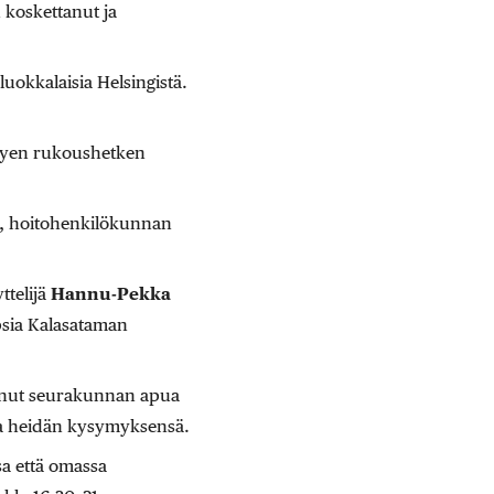
 koskettanut ja
okkalaisia Helsingistä.
yhyen rukoushetken
.
a, hoitohenkilökunnan
ttelijä
Hannu-Pekka
psia Kalasataman
nut seurakunnan apua
ja heidän kysymyksensä.
sa että omassa