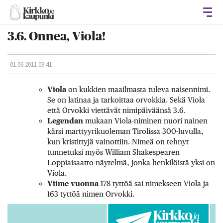
Avaa
3.6. Onnea, Viola!
01.06.2011 09:41
Viola
on kukkien maailmasta tuleva naisennimi.
Se on latinaa ja tarkoittaa orvokkia. Sekä Viola
että Orvokki viettävät nimipäiväänsä 3.6.
Legendan
mukaan Viola-niminen nuori nainen
kärsi marttyyrikuoleman Tirolissa 300-luvulla,
kun kristittyjä vainottiin. Nimeä on tehnyt
tunnetuksi myös William Shakespearen
Loppiaisaatto-näytelmä, jonka henkilöistä yksi on
Viola.
Viime vuonna
178 tyttöä sai nimekseen Viola ja
163 tyttöä nimen Orvokki.