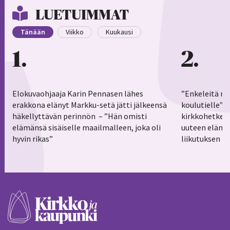
LUETUIMMAT
Tänään
Viikko
Kuukausi
1
2
Elokuvaohjaaja Karin Pennasen lähes
”Enkeleitä ma
erakkona elänyt Markku-setä jätti jälkeensä
koulutielle”–
häkellyttävän perinnön – ”Hän omisti
kirkkohetkess
elämänsä sisäiselle maailmalleen, joka oli
uuteen elämä
hyvin rikas”
liikutuksen h