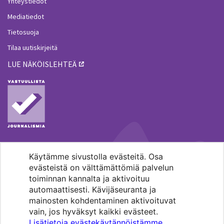
Yhteystiedot
Mediatiedot
Tietosuoja
Tilaa uutiskirjeitä
LUE NÄKÖISLEHTEÄ
Käytämme sivustolla evästeitä. Osa
MENOHAKU
evästeistä on välttämättömiä palvelun
toiminnan kannalta ja aktivoituu
automaattisesti. Kävijäseuranta ja
mainosten kohdentaminen aktivoituvat
vain, jos hyväksyt kaikki evästeet.
Lisätietoja evästekäytännöistämme
.