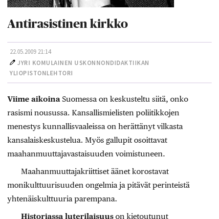
Antirasistinen kirkko
22.05.2009 21:14
JYRI KOMULAINEN USKONNONDIDAKTIIKAN
YLIOPISTONLEHTORI
Viime aikoina
Suomessa on keskusteltu siitä, onko
rasismi nousussa. Kansallismielisten poliitikkojen
menestys kunnallisvaaleissa on herättänyt vilkasta
kansalaiskeskustelua. Myös gallupit osoittavat
maahanmuuttajavastaisuuden voimistuneen.
Maahanmuuttajakriittiset äänet korostavat
monikulttuurisuuden ongelmia ja pitävät perinteistä
yhtenäiskulttuuria parempana.
Historiassa luterilaisuus
on kietoutunut