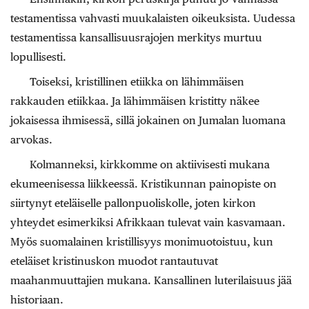
testamentissa vahvasti muukalaisten oikeuksista. Uudessa
testamentissa kansallisuusrajojen merkitys murtuu
lopullisesti.
Toiseksi, kristillinen etiikka on lähimmäisen
rakkauden etiikkaa. Ja lähimmäisen kristitty näkee
jokaisessa ihmisessä, sillä jokainen on Jumalan luomana
arvokas.
Kolmanneksi, kirkkomme on aktiivisesti mukana
ekumeenisessa liikkeessä. Kristikunnan painopiste on
siirtynyt eteläiselle pallonpuoliskolle, joten kirkon
yhteydet esimerkiksi Afrikkaan tulevat vain kasvamaan.
Myös suomalainen kristillisyys monimuotoistuu, kun
eteläiset kristinuskon muodot rantautuvat
maahanmuuttajien mukana. Kansallinen luterilaisuus jää
historiaan.