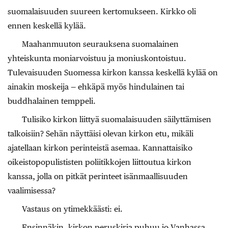
suomalaisuuden suureen kertomukseen. Kirkko oli
ennen keskellä kylää.
Maahanmuuton seurauksena suomalainen
yhteiskunta moniarvoistuu ja moniuskontoistuu.
Tulevaisuuden Suomessa kirkon kanssa keskellä kylää on
ainakin moskeija — ehkäpä myös hindulainen tai
buddhalainen temppeli.
Tulisiko kirkon liittyä suomalaisuuden säilyttämisen
talkoisiin? Sehän näyttäisi olevan kirkon etu, mikäli
ajatellaan kirkon perinteistä asemaa. Kannattaisiko
oikeistopopulististen poliitikkojen liittoutua kirkon
kanssa, jolla on pitkät perinteet isänmaallisuuden
vaalimisessa?
Vastaus on ytimekkäästi: ei.
Ensinnäkin, kirkon peruskirja puhuu jo Vanhassa