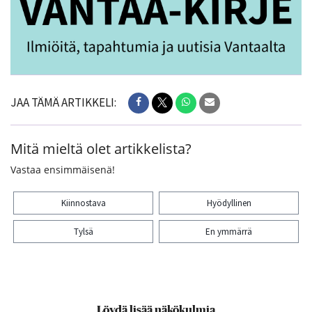
JAA TÄMÄ ARTIKKELI:
Mitä mieltä olet artikkelista?
Vastaa ensimmäisenä!
Kiinnostava
Hyödyllinen
Tylsä
En ymmärrä
Kiitos palautteesta! Jaa artikkeli:
Löydä lisää näkökulmia