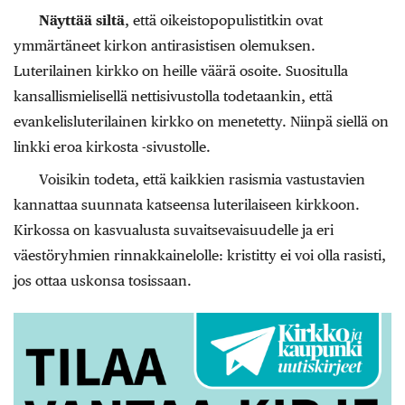
Näyttää siltä
, että oikeistopopulistitkin ovat
ymmärtäneet kirkon antirasistisen olemuksen.
Luterilainen kirkko on heille väärä osoite. Suositulla
kansallismielisellä nettisivustolla todetaankin, että
evankelisluterilainen kirkko on menetetty. Niinpä siellä on
linkki eroa kirkosta -sivustolle.
Voisikin todeta, että kaikkien rasismia vastustavien
kannattaa suunnata katseensa luterilaiseen kirkkoon.
Kirkossa on kasvualusta suvaitsevaisuudelle ja eri
väestöryhmien rinnakkainelolle: kristitty ei voi olla rasisti,
jos ottaa uskonsa tosissaan.