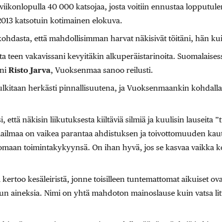
viikonlopulla 40 000 katsojaa, josta voitiin ennustaa lopputu
 2013 katsotuin kotimainen elokuva.
ökohdasta, että mahdollisimman harvat näkisivät töitäni, hän kui
ta teen vakavissani kevyitäkin alkuperäistarinoita. Suomalaise
ani
Risto Jarva
, Vuoksenmaa sanoo reilusti.
lkitaan herkästi pinnallisuutena, ja Vuoksenmaankin kohdalla k
i, että näkisin liikutuksesta kiiltäviä silmiä ja kuulisin lauseita ”
ailmaa on vaikea parantaa ahdistuksen ja toivottomuuden kautt
 omaan toimintakykyynsä. On ihan hyvä, jos se kasvaa vaikka 
i
kertoo kesäleiristä, jonne toisilleen tuntemattomat aikuiset o
 aineksia. Nimi on yhtä mahdoton mainoslause kuin vatsa litteä