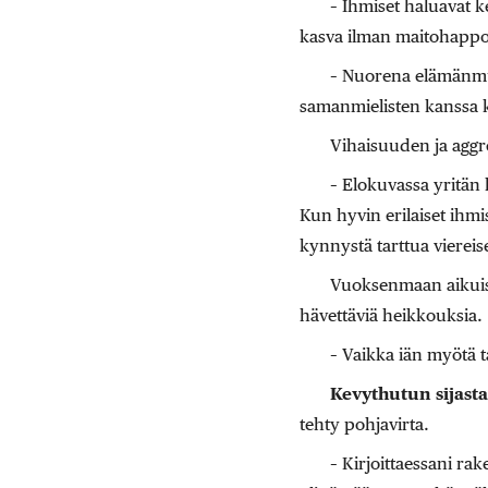
– Ihmiset haluavat k
kasva ilman maitohapp
– Nuorena elämänmuu
samanmielisten kanssa 
Vihaisuuden ja aggr
– Elokuvassa yritän 
Kun hyvin erilaiset ihm
kynnystä tarttua viereise
Vuoksenmaan aikuiset 
hävettäviä heikkouksia.
– Vaikka iän myötä t
Kevythutun sijasta
tehty pohjavirta.
– Kirjoittaessani r