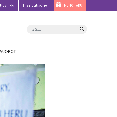
ttuvinkki
Tilaa uutiskirje
MENOHAKU
Hae
VUOROT