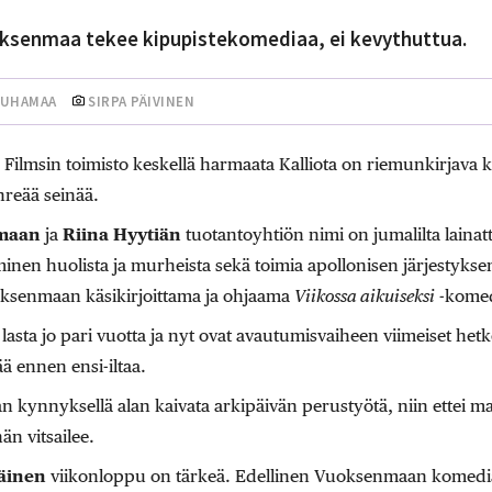
ksenmaa tekee kipupistekomediaa, ei kevythuttua.
AUHAMAA
SIRPA PÄIVINEN
ilmsin toimisto keskellä harmaata Kalliota on riemunkirjava ke
hreää seinää.
nmaan
ja
Riina Hyytiän
tuotantoyhtiön nimi on jumalilta laina
minen huolista ja murheista sekä toimia apollonisen järjestyks
oksenmaan käsikirjoittama ja ohjaama
Viikossa aikuiseksi
-komed
 lasta jo pari vuotta ja nyt ovat avautumisvaiheen viimeiset he
 ennen ensi-iltaa.
llan kynnyksellä alan kaivata arkipäivän perustyötä, niin ettei 
än vitsailee.
äinen
viikonloppu on tärkeä. Edellinen Vuoksenmaan komedi