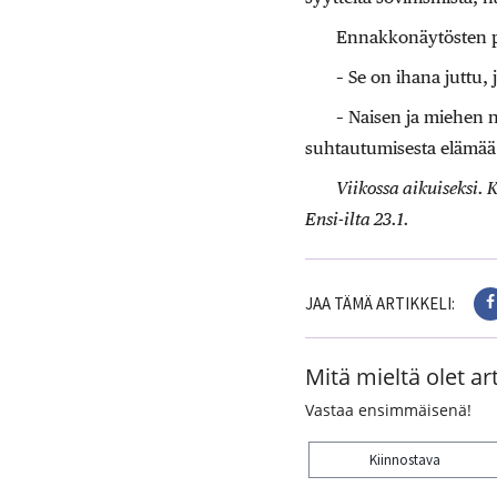
Ennakkonäytösten p
– Se on ihana juttu,
– Naisen ja miehen n
suhtautumisesta elämää
Viikossa aikuiseksi.
Ensi-ilta 23.1.
JAA TÄMÄ ARTIKKELI:
Mitä mieltä olet art
Vastaa ensimmäisenä!
Kiinnostava