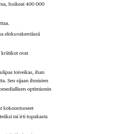
lema, huikeat 400 000
ttaa.
ssa elokuvakentässä
riitikot ovat
tulipas toiveikas, ihan
a. Sen sijaan ihmisten
komediallisen optimismin
vat kokoontuneet
ksi tai irti tupakasta