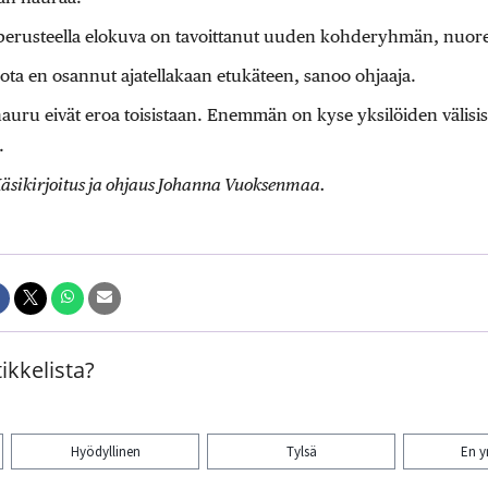
erusteella elokuva on tavoittanut uuden kohderyhmän, nuore
 jota en osannut ajatellakaan etukäteen, sanoo ohjaaja.
auru eivät eroa toisistaan. Enemmän on kyse yksilöiden välisist
.
 Käsikirjoitus ja ohjaus Johanna Vuoksenmaa.
ikkelista?
Hyödyllinen
Tylsä
En 