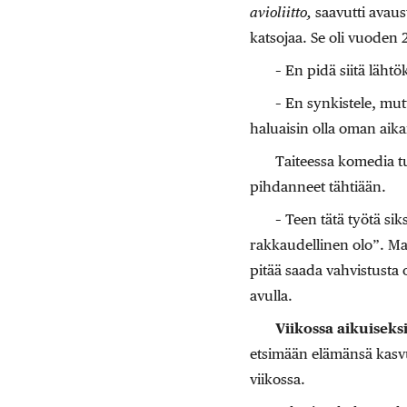
avioliitto,
saavutti avaus
katsojaa. Se oli vuoden
– En pidä siitä läht
– En synkistele, mut
haluaisin olla oman aik
Taiteessa komedia tu
pihdanneet tähtiään.
– Teen tätä työtä siks
rakkaudellinen olo”. Ma
pitää saada vahvistusta
avulla.
Viikossa aikuiseks
etsimään elämänsä kasvun
viikossa.