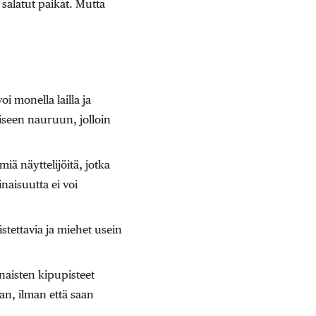
salatut paikat. Mutta
 monella lailla ja
iseen nauruun, jolloin
ä näyttelijöitä, jotka
naisuutta ei voi
tettavia ja miehet usein
 naisten kipupisteet
an, ilman että saan