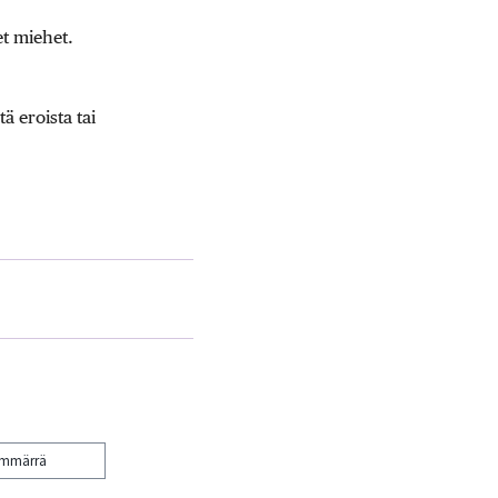
t miehet.
ä eroista tai
ymmärrä