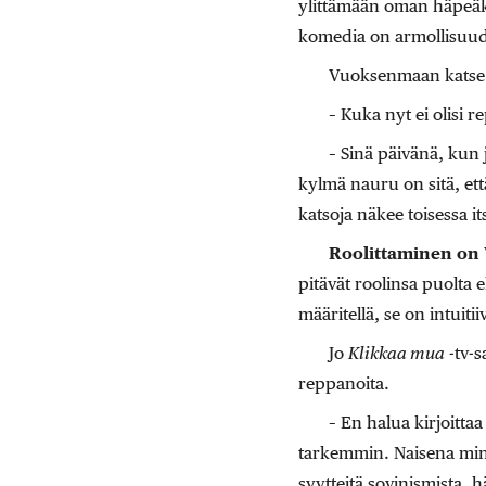
ylittämään oman häpeäky
komedia on armollisuuden
Vuoksenmaan katse i
– Kuka nyt ei olisi 
– Sinä päivänä, kun 
kylmä nauru on sitä, ett
katsoja näkee toisessa it
Roolittaminen on
pitävät roolinsa puolta 
määritellä, se on intuit
Jo
Klikkaa mua
-tv-s
reppanoita.
– En halua kirjoitta
tarkemmin. Naisena minul
syytteitä sovinismista, 