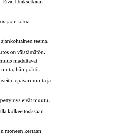
. Eivät lihaksetkaan
us poteroitua
n ajankohtainen teema.
uutos on väistämätön.
armuus madaltavat
 uutta, hän pohtii.
aaveita, epävarmuutta ja
a pettymys eivät muutu.
lla kulkee tosissaan
dun moneen kertaan