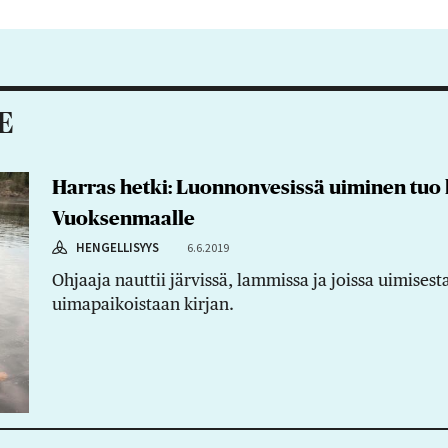
aa artikkeli:
E
Harras hetki: Luonnonvesissä uiminen tuo
Vuoksenmaalle
HENGELLISYYS
6.6.2019
Ohjaaja nauttii järvissä, lammissa ja joissa uimise
uimapaikoistaan kirjan.