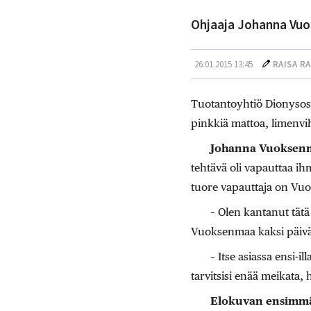
Ohjaaja Johanna Vuo
26.01.2015 13:45
RAISA R
Tuotantoyhtiö Dionysos F
pinkkiä mattoa, limenvi
Johanna Vuokse
tehtävä oli vapauttaa ih
tuore vapauttaja on Vu
– Olen kantanut tätä
Vuoksenmaa kaksi päivää
– Itse asiassa ensi-i
tarvitsisi enää meikata, h
Elokuvan ensimm