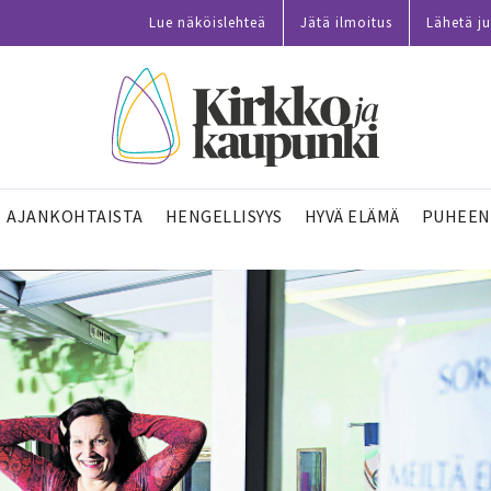
Lue näköislehteä
Jätä ilmoitus
Lähetä ju
AJANKOHTAISTA
HENGELLISYYS
HYVÄ ELÄMÄ
PUHEEN