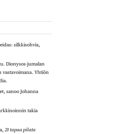
idas: silkkisohvia,
ttu. Dionysos-jumalan
en vastavoimana. Yhtiön
ia.
tket, sanoo Johanna
markkinoinnin takia
a,
21 tapaa pilata