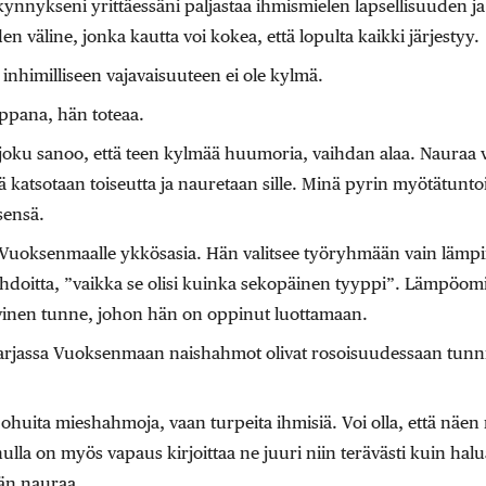
nnykseni yrittäessäni paljastaa ihmismielen lapsellisuuden ja 
 väline, jonka kautta voi kokea, että lopulta kaikki järjestyy.
nhimilliseen vajavaisuuteen ei ole kylmä.
reppana, hän toteaa.
joku sanoo, että teen kylmää huumoria, vaihdan alaa. Nauraa voi
ä katsotaan toiseutta ja nauretaan sille. Minä pyrin myötätunto
sensä.
Vuoksenmaalle ykkösasia. Hän valitsee työryhmään vain lämpimi
ehdoitta, ”vaikka se olisi kuinka sekopäinen tyyppi”. Lämpöomi
iivinen tunne, johon hän on oppinut luottamaan.
arjassa Vuoksenmaan naishahmot olivat rosoisuudessaan tunnis
a ohuita mieshahmoja, vaan turpeita ihmisiä. Voi olla, että näen
la on myös vapaus kirjoittaa ne juuri niin terävästi kuin halu
hän nauraa.