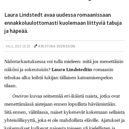
Laura Lindstedt avaa uudessa romaanissaan
ennakkoluulottomasti kuolemaan liittyviä tabuja
ja häpeää.
04.11.2015 16:30
KRISTINA SVENSSON
Näöntarkastuksessa voi tulla mieleen: mitä jos menettäisin
näköni ja sokeutuisin?
Laura Lindstedtin
romaanin
tehokas alku loihtii lukijan tällaisen katoamisenpelon
tilaan.
Oneiron
kuvaa seitsemää eri-ikäistä naista, jotka ovat
menettämässä aistejaan ennen lopullista häviämistään.
Sitä ennen, välitilassa, naiset kykenevät kokemaan sellaista
yhteisöllisyyttä, joka ei ole mahdollista eläville. Ajatukset ja
kokemukset kulkevat naisesta toiseen yli kielellisten ja