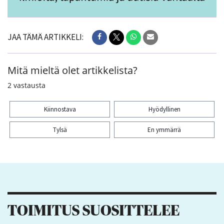
JAA TÄMÄ ARTIKKELI:
Mitä mieltä olet artikkelista?
2
vastausta
Kiinnostava
Hyödyllinen
Tylsä
En ymmärrä
Kiitos palautteesta! Jaa artikkeli:
TOIMITUS SUOSITTELEE