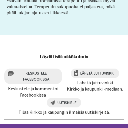
Ystäväni Natalia -romaanissa terapeutti ja asiakas käyvät
valtataistelua. Terapeutin sukupuolta ei paljasteta, mikä
pitää lukijan ajatukset liikkeessä.
Löydä lisää näkökulmia
KESKUSTELE
LÄHETÄ JUTTUVINKKI
FACEBOOKISSA
Lähetä juttuvinkki
Keskustele ja kommentoi
Kirkko ja kaupunki -mediaan.
Facebookissa
UUTISKIRJE
Tilaa Kirkko ja kaupungin ilmaisia uutiskirjeitä.