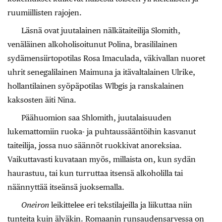
ruumiillisten rajojen.
Läsnä ovat juutalainen nälkätaiteilija Slomith,
venäläinen alkoholisoitunut Polina, brasililainen
sydämensiirtopotilas Rosa Imaculada, väkivallan nuoret
uhrit senegalilainen Maimuna ja itävaltalainen Ulrike,
hollantilainen syöpäpotilas Wlbgis ja ranskalainen
kaksosten äiti Nina.
Päähuomion saa Shlomith, juutalaisuuden
lukemattomiin ruoka- ja puhtaussääntöihin kasvanut
taiteilija, jossa nuo säännöt ruokkivat anoreksiaa.
Vaikuttavasti kuvataan myös, millaista on, kun sydän
haurastuu, tai kun turruttaa itsensä alkoholilla tai
näännyttää itseänsä juoksemalla.
Oneiron
leikittelee eri tekstilajeilla ja liikuttaa niin
tunteita kuin älyäkin. Romaanin runsaudensarvessa on