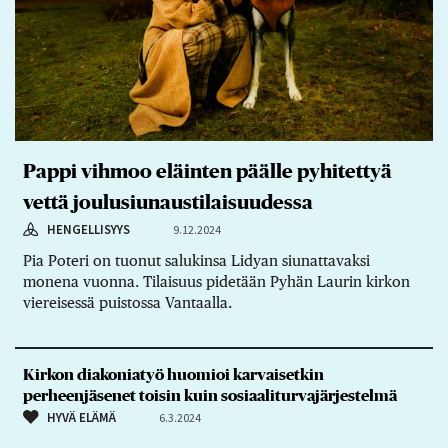
Pappi vihmoo eläinten päälle pyhitettyä
vettä joulusiunaustilaisuudessa
HENGELLISYYS
9.12.2024
Pia Poteri on tuonut salukinsa Lidyan siunattavaksi
monena vuonna. Tilaisuus pidetään Pyhän Laurin kirkon
viereisessä puistossa Vantaalla.
Kirkon diakoniatyö huomioi karvaisetkin
perheenjäsenet toisin kuin sosiaaliturvajärjestelmä
HYVÄ ELÄMÄ
6.3.2024