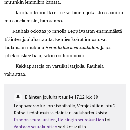
muunkin lemmikin kanssa.
– Kunhan lemmikki ei ole sellainen, joka stressaantuu
muista eläimistä, hän sanoo.
Rauhala odottaa jo innolla Leppävaaran ensimmäistä
Eläinten jouluhartautta. Kenties koirat innostuvat
laulamaan mukana
Heinillä härkien kaukalon
. Ja jos
jollekin iskee hätä, sekin on huomioitu.
– Kakkapusseja on varuiksi tarjolla, Rauhala
vakuuttaa.
Eläinten jouluhartaus ke 17.12. klo 18
Leppävaaran kirkon sisäpihalla, Veräjäkallionkatu 2.
Katso tiedot muista eläinten jouluhartauksista
Espoon seurakuntien
,
Helsingin seurakuntien
tai
Vantaan seurakuntien
verkkosivuilta.