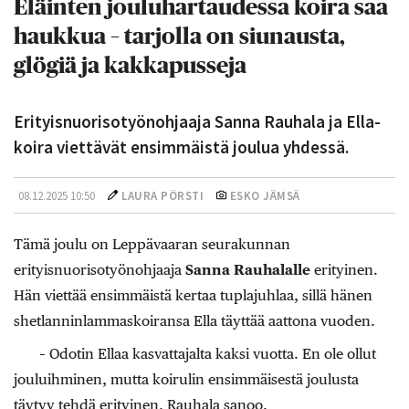
Eläinten jouluhartaudessa koira saa
haukkua – tarjolla on siunausta,
glögiä ja kakkapusseja
Erityisnuorisotyönohjaaja Sanna Rauhala ja Ella-
koira viettävät ensimmäistä joulua yhdessä.
08.12.2025 10:50
LAURA PÖRSTI
ESKO JÄMSÄ
Tämä joulu on Leppävaaran seurakunnan
erityisnuorisotyönohjaaja
Sanna Rauhalalle
erityinen.
Hän viettää ensimmäistä kertaa tuplajuhlaa, sillä hänen
shetlanninlammaskoiransa Ella täyttää aattona vuoden.
– Odotin Ellaa kasvattajalta kaksi vuotta. En ole ollut
jouluihminen, mutta koirulin ensimmäisestä joulusta
täytyy tehdä erityinen, Rauhala sanoo.