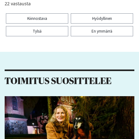
22
vastausta
Kiinnostava
Hyödyllinen
Tylsä
En ymmärrä
Kiitos palautteesta! Jaa artikkeli:
5
1
TOIMITUS SUOSITTELEE