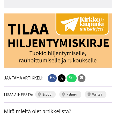
JAA TÄMÄ ARTIKKELI:
5
1
LISÄÄ AIHEESTA:
espoo
helsinki
vantaa
Mitä mieltä olet artikkelista?