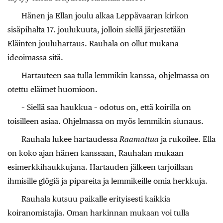
Hänen ja Ellan joulu alkaa Leppävaaran kirkon
sisäpihalta 17. joulukuuta, jolloin siellä järjestetään
Eläinten jouluhartaus. Rauhala on ollut mukana
ideoimassa sitä.
Hartauteen saa tulla lemmikin kanssa, ohjelmassa on
otettu eläimet huomioon.
– Siellä saa haukkua – odotus on, että koirilla on
toisilleen asiaa. Ohjelmassa on myös lemmikin siunaus.
Rauhala lukee hartaudessa
Raamattua
ja rukoilee. Ella
on koko ajan hänen kanssaan, Rauhalan mukaan
esimerkkihaukkujana. Hartauden jälkeen tarjoillaan
ihmisille glögiä ja pipareita ja lemmikeille omia herkkuja.
Rauhala kutsuu paikalle erityisesti kaikkia
koiranomistajia. Oman harkinnan mukaan voi tulla